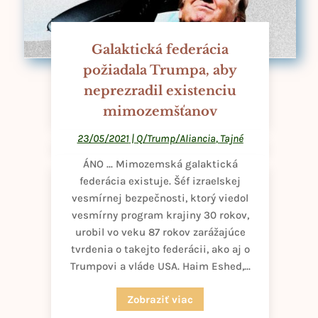
Galaktická federácia
požiadala Trumpa, aby
neprezradil existenciu
mimozemšťanov
23/05/2021
|
Q/Trump/Aliancia
,
Tajné
ÁNO ... Mimozemská galaktická
federácia existuje. Šéf izraelskej
vesmírnej bezpečnosti, ktorý viedol
vesmírny program krajiny 30 rokov,
urobil vo veku 87 rokov zarážajúce
tvrdenia o takejto federácii, ako aj o
Trumpovi a vláde USA. Haim Eshed,...
Zobraziť viac