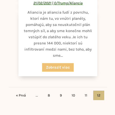
21/02/2021
|
Q/Trump/Aliancia
Aliancia je aliancia ľudí z povrchu,
ktorí nám tu, vo vnútri planéty,
pomáhajú, aby sa neuskutočnil plán
temných síl, a aby sme konečne mohli
vstúpiť do zlatého veku. Je ich tu
presne 144 000, niektorí sú
infiltrovaní medzi nami, bez toho, aby
sme...
Zobraziť viac
« Prvá
...
8
9
10
11
12