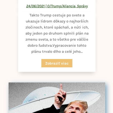
24/06/2021
|
Q/Trump/Aliancia
,
Správy
Takto Trump cestuje po svete a
ukazuje lídrom dôkazy o najhorších
zločinoch, ktoré spáchali, a núti ich,
aby jeden po druhom splnili plán na
zmenu sveta, a to všetko pre väčšie
dobro ľudstva.Vypracovanie tohto
plánu trvalo dlho a celé jeho...
Zobraziť viac