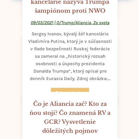
kancelárie nazýva Trumpa
šampiónom proti NWO
09/03/2021
|
Q/Trump/Aliancia
,
Zo sveta
Sergey Ivanov, bývalý šéf kancelárie
Vladimíra Putina, ktorý je v súčasnosti
v Rade bezpečnosti Ruskej federácie
sa zameral na „historický rozsah
osobnosti a úspechy prezidenta
Donalda Trumpa“, ktorý opísal pre
denník Eurasia Daily. Zdroj obrázka:...
Zobraziť viac
Čo je Aliancia zač? Kto za
ňou stojí? Čo znamená RV a
GCR? Vysvetlenie
dôležitých pojmov