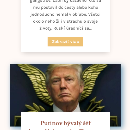
gangstrov. Zabil by každého, kto sa
mu postavil do cesty alebo koho
jednoducho nemal v obľube. Všetci
okolo neho žili v strachu o svoje
životy. Ruskí úradníci sa...
Zobraziť viac
Putinov bývalý šéf