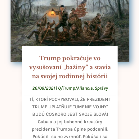
Trump pokračuje vo
vysušovaní „bažiny“ a stavia
na svojej rodinnej histórii
26/06/2021
|
Q/Trump/Aliancia
,
Správy
TÍ, KTORÍ POCHYBOVALI, ŽE PREZIDENT
TRUMP UPLATŇUJE "UMENIE VOJNY"
BUDÚ ČOSKORO JESŤ SVOJE SLOVÁ!
Cabala a jej bahenné kreatúry
prezidenta Trumpa úplne podcenili.
Pokúsili sa ho zvrhnúť. Pokúšali sa