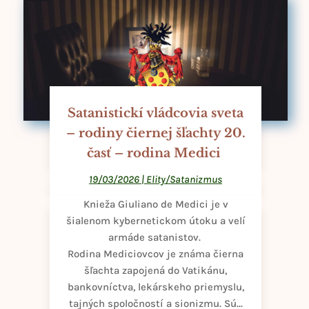
Satanistickí vládcovia sveta
– rodiny čiernej šľachty 20.
časť – rodina Medici
19/03/2026
|
Elity/Satanizmus
Knieža Giuliano de Medici je v
šialenom kybernetickom útoku a velí
armáde satanistov.
Rodina Mediciovcov je známa čierna
šľachta zapojená do Vatikánu,
bankovníctva, lekárskeho priemyslu,
tajných spoločností a sionizmu. Sú...