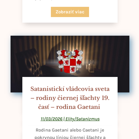
Zobraziť viac
Satanistickí vládcovia sveta
– rodiny čiernej šľachty 19.
časť – rodina Gaetani
11/03/2026
|
Elity/Satanizmus
Rodina Gaetani alebo Caetani je
pokrvnou líniou čiernej šľachty a