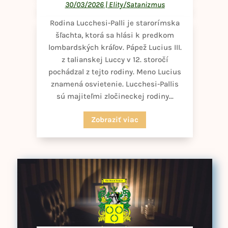
30/03/2026
|
Elity/Satanizmus
Rodina Lucchesi-Palli je starorímska
šľachta, ktorá sa hlási k predkom
lombardských kráľov. Pápež Lucius III.
z talianskej Luccy v 12. storočí
pochádzal z tejto rodiny. Meno Lucius
znamená osvietenie. Lucchesi-Pallis
sú majiteľmi zločineckej rodiny...
Zobraziť viac