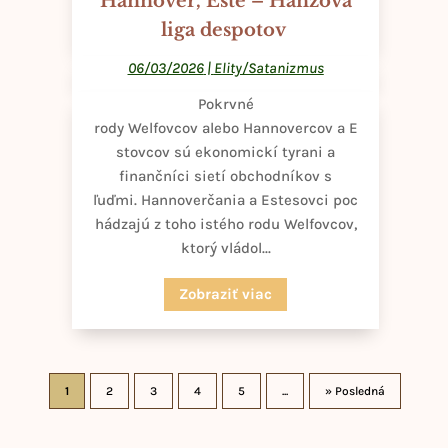
Hannover, Este – Hanzová
liga despotov
06/03/2026
|
Elity/Satanizmus
Pokrvné
rody Welfovcov alebo Hannovercov a E
stovcov sú ekonomickí tyrani a
finančníci sietí obchodníkov s
ľuďmi. Hannoverčania a Estesovci poc
hádzajú z toho istého rodu Welfovcov,
ktorý vládol...
Zobraziť viac
1
2
3
4
5
...
» Posledná