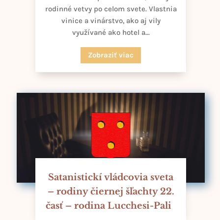
rodinné vetvy po celom svete. Vlastnia
vinice a vinárstvo, ako aj vily
využívané ako hotel a...
Zobraziť viac
Satanistickí vládcovia sveta
– rodiny čiernej šľachty 22.
časť – rodina Lucchesi-Pali