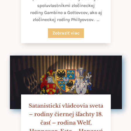
spoluvlastníkmi zločineckej
rodiny Gambino a Gottovcov, ako aj
zločineckej rodiny Phillyovcov. ...
Zobraziť viac
Satanistickí vládcovia sveta
– rodiny čiernej šľachty 18.
časť – rodina Welf,