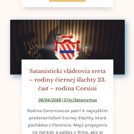
Satanistickí vládcovia sveta
– rodiny čiernej šľachty 23.
časť – rodina Corsini
09/04/2026
|
Elity/Satanizmus
Rodina Corsiniovcov patrí k najvyšším
predstaviteľom čiernej šľachty, ktorá
pochádza z Florencie. Majú prepojenie
na Vatikán a paláce v Ríme, ako aj