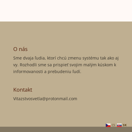
O nás
Sme dvaja ľudia, ktorí chcú zmenu systému tak ako aj
vy. Rozhodli sme sa prispieť svojim malým kúskom k
informovanosti a prebudeniu ľudí.
Kontakt
Vitazstvosvetla@protonmail.com
CS
SK