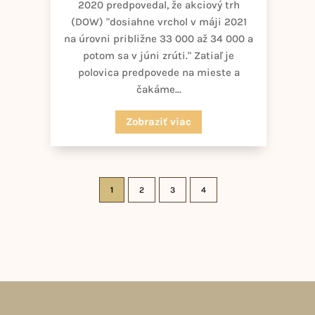
2020 predpovedal, že akciový trh
(DOW) "dosiahne vrchol v máji 2021
na úrovni približne 33 000 až 34 000 a
potom sa v júni zrúti." Zatiaľ je
polovica predpovede na mieste a
čakáme...
Zobraziť viac
1
2
3
4