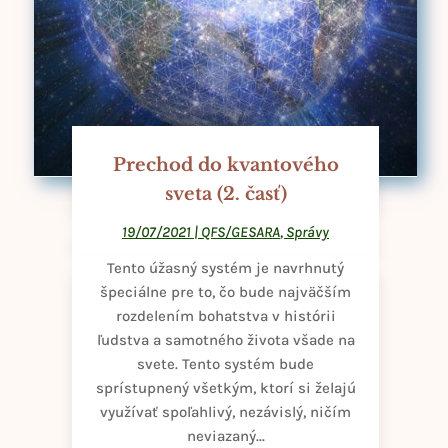
Prechod do kvantového
sveta (2. časť)
19/07/2021
|
QFS/GESARA
,
Správy
Tento úžasný systém je navrhnutý
špeciálne pre to, čo bude najväčším
rozdelením bohatstva v histórii
ľudstva a samotného života všade na
svete. Tento systém bude
sprístupnený všetkým, ktorí si želajú
využívať spoľahlivý, nezávislý, ničím
neviazaný...