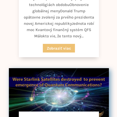
technológiách obdobuObnovenie
globálnej menyDonald Trump
opätovne zvolený za prvého prezidenta
novej Americkej republikyJednota robí
moc Kvantový finančný systém QFS
Málokto vie, že tento nový...
Zobraziť viac