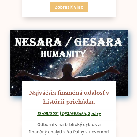
Zobraziť viac
Najväčšia finančná udalosť v
histórii prichádza
12/06/2021
|
QFS/GESARA
,
Správy
Odborník na biblický cyklus a
finančný analytik Bo Polny v novembri