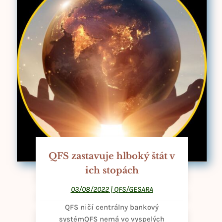
QFS zastavuje hlboký štát v
ich stopách
03/08/2022
|
QFS/GESARA
QFS ničí centrálny bankový
systémQFS nemá vo vyspelých