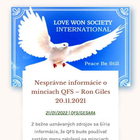
Nesprávne informácie o
minciach QFS – Ron Giles
20.11.2021
21/01/2022
|
QFS/GESARA
Z bežne uznávaných zdrojov sa šíria
informácie, že QFS bude používať
systém meny založený na minciach.