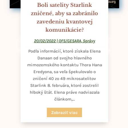
Boli satelity Starlink
zničené, aby sa zabránilo
zavedeniu kvantovej
komunikácie?
20/02/2022
|
QFS/GESARA
,
Správy
Podľa informácií, ktoré získala Elena
Danaan od svojho hlavného
mimozemského kontaktu Thora Hana
Eredyona, sa veľa špekulovalo o
zničení 40 zo 49 mikrosatelitov
Starlink 8. februára, ktoré zostrelil
hlboký štát. Elena práve nadviazala
článkom,...
Zobraziť viac