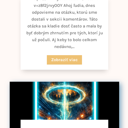
v=z8f2jrvyOOY Ahoj ľudia, dnes
odpovieme na otázku, ktorú sme
dostali v sekcii komentárov. Táto
otázka sa kladie dosť často a mala by
byť dobrým zhrnutím pre tých, ktorí ju
už počuli. Aj keby to bolo celkom
nedávno,...
Zobraziť viac