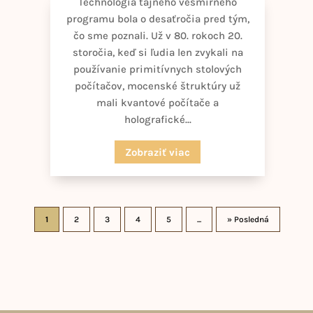
Technológia tajného vesmírneho
programu bola o desaťročia pred tým,
čo sme poznali. Už v 80. rokoch 20.
storočia, keď si ľudia len zvykali na
používanie primitívnych stolových
počítačov, mocenské štruktúry už
mali kvantové počítače a
holografické...
Zobraziť viac
1
2
3
4
5
...
» Posledná