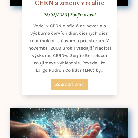
CERN a zmeny v realite
25/03/2026
|
Zaujímavosti
Vedci v CERN-e oficiálne hovoria o
výskume červích dier, čiernych dier,
manipulácii s časom a priestorom. V
novembri 2009 urobil vtedajší riaditeľ
výskumu CERN-u Sergio Bertolucci
zaujímavé vyhlásenie. Povedal, že
Large Hadron Collider (LHC) by...
Zobraziť viac