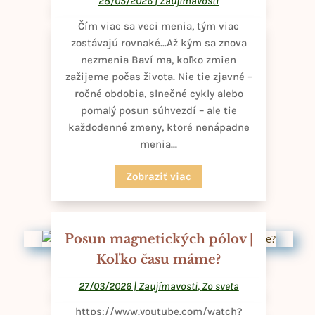
28/05/2026
|
Zaujímavosti
Čím viac sa veci menia, tým viac
zostávajú rovnaké...Až kým sa znova
nezmenia Baví ma, koľko zmien
zažijeme počas života. Nie tie zjavné –
ročné obdobia, slnečné cykly alebo
pomalý posun súhvezdí – ale tie
každodenné zmeny, ktoré nenápadne
menia...
Zobraziť viac
Posun magnetických pólov |
Koľko času máme?
27/03/2026
|
Zaujímavosti
,
Zo sveta
https://www.youtube.com/watch?