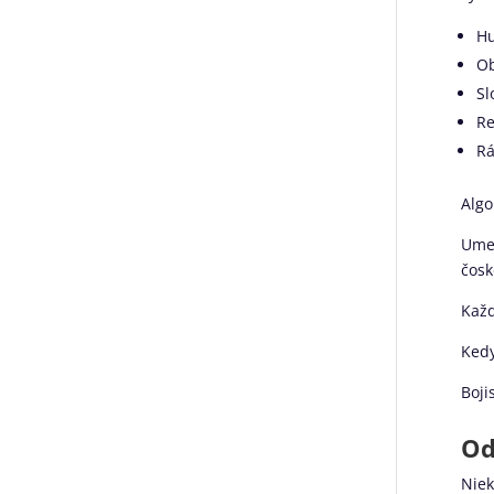
Hu
Ob
Sl
Re
Rá
Algo
Umel
čosk
Každ
Kedy
Boji
Od
Niek