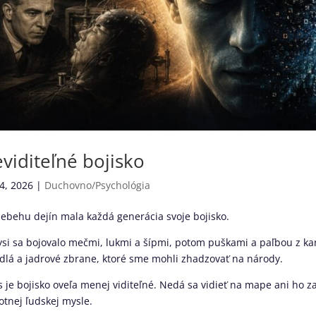
viditeľné bojisko
4, 2026
|
Duchovno/Psychológia
iebehu dejín mala každá generácia svoje bojisko.
si sa bojovalo mečmi, lukmi a šípmi, potom puškami a paľbou z ka
adlá a jadrové zbrane, ktoré sme mohli zhadzovať na národy.
 je bojisko oveľa menej viditeľné. Nedá sa vidieť na mape ani ho za
tnej ľudskej mysle.