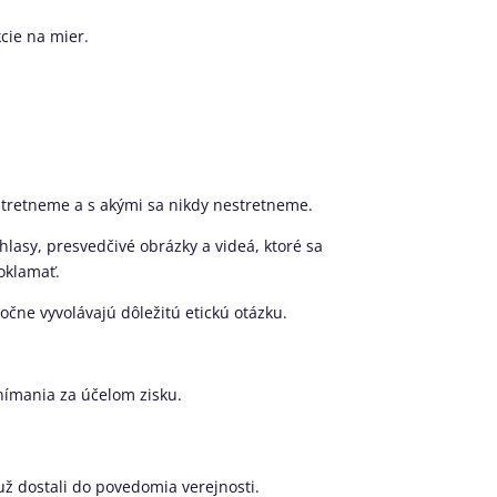
cie na mier.
 stretneme a s akými sa nikdy nestretneme.
hlasy, presvedčivé obrázky a videá, ktoré sa
oklamať.
očne vyvolávajú dôležitú etickú otázku.
nímania za účelom zisku.
už dostali do povedomia verejnosti.