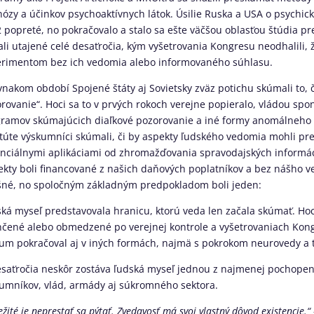
ózy a účinkov psychoaktívnych látok. Úsilie Ruska a USA o psychic
 popreté, no pokračovalo a stalo sa ešte väčšou oblasťou štúdia pr
ali utajené celé desaťročia, kým vyšetrovania Kongresu neodhalili, ž
rimentom bez ich vedomia alebo informovaného súhlasu.
vnakom období Spojené štáty aj Sovietsky zväz potichu skúmali to,
rovanie“. Hoci sa to v prvých rokoch verejne popieralo, vládou s
ramov skúmajúcich diaľkové pozorovanie a iné formy anomálneh
itúte výskumníci skúmali, či by aspekty ľudského vedomia mohli pr
nciálnymi aplikáciami od zhromažďovania spravodajských informác
ekty boli financované z našich daňových poplatníkov a bez nášho v
šné, no spoločným základným predpokladom boli jeden:
ká myseľ predstavovala hranicu, ktorú veda len začala skúmať. Hoc
čené alebo obmedzené po verejnej kontrole a vyšetrovaniach Kongre
um pokračoval aj v iných formách, najmä s pokrokom neurovedy a 
saťročia neskôr zostáva ľudská myseľ jednou z najmenej pochopený
umníkov, vlád, armády aj súkromného sektora.
ežité je neprestať sa pýtať. Zvedavosť má svoj vlastný dôvod existencie.“