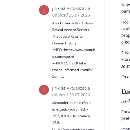
Najv
jirik
na
Aktualizácia
pamä
udalostí 25.07.2026
Hoci
Alex Collier & Brad Olsen
ovpl
Reveal Ancient Secrets
prop
That Could Rewrite
algo
Human History!
*NEW*https://www.youtub
S tý
e.com/watch?
ktor
v=MUf72zFhcL8 také
sa s
trocha informací k vnitřní
Zemi....
Čo u
jirik
na
Aktualizácia
Ľu
udalostí 20.07.2026
„Ľud
alexander quinn o třech
energetických vlnách -
Poča
26.7, 8.8 tzv. lví brána a
pret
12.8.
Prog
https://www.youtube.com/