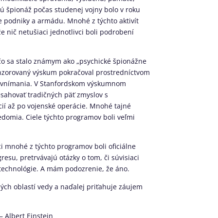
kú špionáž počas studenej vojny bolo v roku
e podniky a armádu. Mnohé z týchto aktivít
e nič netušiaci jednotlivci boli podrobení
 čo sa stalo známym ako „psychické špionážne
ponzorovaný výskum pokračoval prostredníctvom
o vnímania. V Stanfordskom výskumnom
esahovať tradičných päť zmyslov s
ií až po vojenské operácie. Mnohé tajné
edomia. Ciele týchto programov boli veľmi
i mnohé z týchto programov boli oficiálne
su, pretrvávajú otázky o tom, či súvisiaci
technológie. A mám podozrenie, že áno.
ch oblastí vedy a naďalej priťahuje záujem
– Albert Einstein