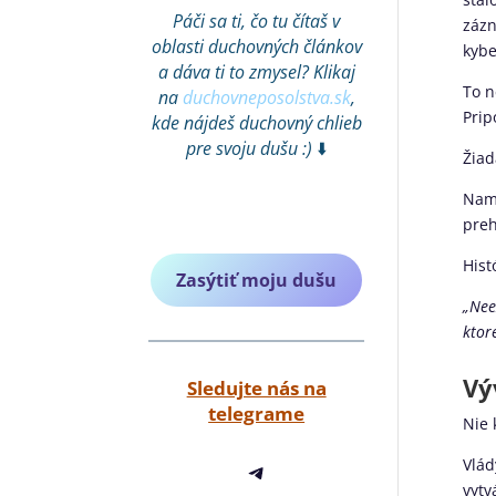
Páči sa ti, čo tu čítaš v
zázn
oblasti duchovných článkov
kybe
a dáva ti to zmysel? Klikaj
To n
na
duchovneposolstva.sk
,
Prip
kde nájdeš duchovný chlieb
pre svoju dušu :)
⬇️
Žiad
Nami
preh
Hist
Zasýtiť moju dušu
„Nee
ktor
Vý
Sledujte nás na
telegrame
Nie 
Telegram
Vlád
vytv