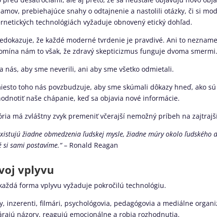
amov, prebiehajúce snahy o odtajnenie a nastolili otázky, či si mo
rnetických technológiách vyžaduje obnovený etický dohľad.
edokazuje, že každé moderné tvrdenie je pravdivé. Ani to neznamen
omína nám to však, že zdravý skepticizmus funguje dvoma smermi
a nás, aby sme neverili, ani aby sme všetko odmietali.
esto toho nás povzbudzuje, aby sme skúmali dôkazy hneď, ako sú k 
odnotiť naše chápanie, keď sa objavia nové informácie.
ória má zvláštny zvyk premeniť včerajší nemožný príbeh na zajtraj
xistujú žiadne obmedzenia ľudskej mysle, žiadne múry okolo ľudského d
é si sami postavíme.“
– Ronald Reagan
voj vplyvu
každá forma vplyvu vyžaduje pokročilú technológiu.
y, inzerenti, filmári, psychológovia, pedagógovia a mediálne organi
árajú názory, reagujú emocionálne a robia rozhodnutia.