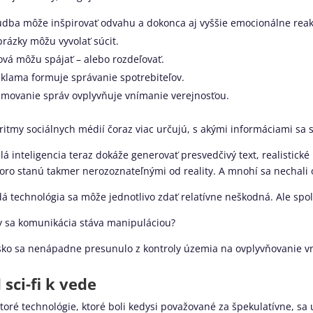
dba môže inšpirovať odvahu a dokonca aj vyššie emocionálne reak
rázky môžu vyvolať súcit.
ová môžu spájať – alebo rozdeľovať.
klama formuje správanie spotrebiteľov.
movanie správ ovplyvňuje vnímanie verejnosťou.
ritmy sociálnych médií čoraz viac určujú, s akými informáciami sa
á inteligencia teraz dokáže generovať presvedčivý text, realistické 
oro stanú takmer nerozoznateľnými od reality. A mnohí sa nechali 
á technológia sa môže jednotlivo zdať relatívne neškodná. Ale spol
 sa komunikácia stáva manipuláciou?
sko sa nenápadne presunulo z kontroly územia na ovplyvňovanie v
 sci-fi k vede
toré technológie, ktoré boli kedysi považované za špekulatívne, sa 