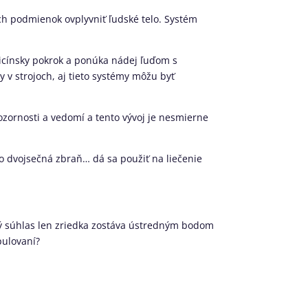
h podmienok ovplyvniť ľudské telo. Systém
cínsky pokrok a ponúka nádej ľuďom s
v strojoch, aj tieto systémy môžu byť
zornosti a vedomí a tento vývoj je nesmierne
o dvojsečná zbraň… dá sa použiť na liečenie
aný súhlas len zriedka zostáva ústredným bodom
pulovaní?