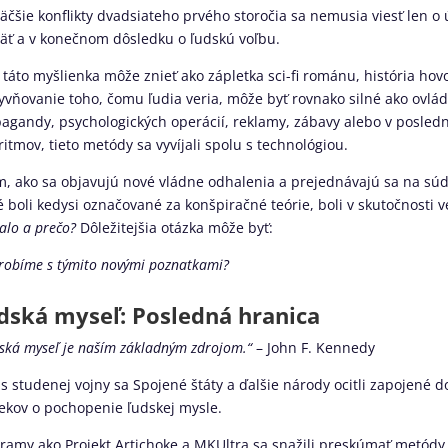
äčšie konflikty dvadsiateho prvého storočia sa nemusia viesť len o 
ť a v konečnom dôsledku o ľudskú voľbu.
 táto myšlienka môže znieť ako zápletka sci-fi románu, história hov
yvňovanie toho, čomu ľudia veria, môže byť rovnako silné ako ovlád
agandy, psychologických operácií, reklamy, zábavy alebo v posledn
ritmov, tieto metódy sa vyvíjali spolu s technológiou.
m, ako sa objavujú nové vládne odhalenia a prejednávajú sa na súd
é boli kedysi označované za konšpiračné teórie, boli v skutočnosti v
talo a prečo?
Dôležitejšia otázka môže byť:
robíme s týmito novými poznatkami?
dská myseľ: Posledná hranica
ská myseľ je naším základným zdrojom.“
– John F. Kennedy
s studenej vojny sa Spojené štáty a ďalšie národy ocitli zapojené do
ekov o pochopenie ľudskej mysle.
ramy ako Projekt Artichoke a MKUltra sa snažili preskúmať metódy 