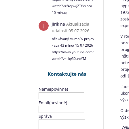
hypn
watch?v=f4qnwJZTfxs cca
1972
15 minut;
zost
jirik
na
Aktualizácia
expe
udalostí 05.07.2026
V ro
očekávaný trumpův projev
pozo
- cca 43 minut 15 07 2026
prog
https://www.youtube.com/
inšt
watch?v=iIlqG0untYM
pote
proj
Kontaktujte nás
odli
Ľuds
Name
(povinné)
ukon
výsk
Email
(povinné)
O de
Správa
výsk
„Dôl