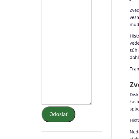
Zved
vesm
múdr
Hist
vede
súhl
dohľ
Tran
Zv
Disk
čast
spác
Odoslať
Hist
Nedá
stal