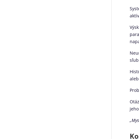
Syst
aktí
Výsk
para
nap
Neur
sľub
Hist
aleb
Prob
Otáz
jeho
„Myse
Ko