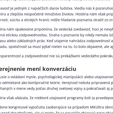
avosť je jedným z najväčších darov ľudstva. Viedla nás k pozoruh
íru a zlepšila nespočetné množstvo životov. História nám však pri
osti, súcitu a etických hraníc môže hľadanie poznania stratiť zo zr
ória nám opakovane pripomína, že vedecká zvedavosť, hoci je nevy
ná etickou zodpovednosťou. Snaha o poznanie by nikdy nemala ísť 
asu alebo základných práv. Keď utajenie nahrádza zodpovednosť 
adu, spoločnosť sa musí pýtať nielen na to, čo bolo objavené, ale aj
sparentnosť a zodpovednosť nie sú prekážkami vedeckého pokrok
erejnenie mení konverzáciu
usie o ovládaní mysle, psychologickej manipulácii alebo utajova
o odmietané ako konšpiračné teórie. Verejnosť nebola pripravená 
haných v mene vedy počas druhej svetovej vojny a pokračovali aj p
ória však ukázala, že niektoré utajované programy boli (a pravdepo
vne kongresové vypočutia zaoberajúce sa prípadom MKUltra obnovil
o pred desaťročiami, ale aj preto, že sa neustále objavujú novo ob