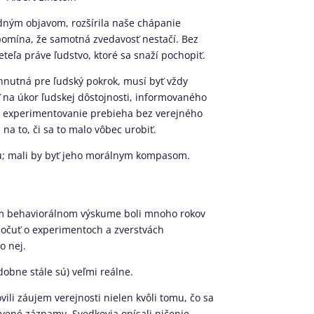
odným objavom, rozšírila naše chápanie
pomína, že samotná zvedavosť nestačí. Bez
eteľa práve ľudstvo, ktoré sa snaží pochopiť.
hnutná pre ľudský pokrok, musí byť vždy
na úkor ľudskej dôstojnosti, informovaného
a experimentovanie prebieha bez verejného
 na to, či sa to malo vôbec urobiť.
u; mali by byť jeho morálnym kompasom.
nom behaviorálnom výskume boli mnoho rokov
počuť o experimentoch a zverstvách
o nej.
dobne stále sú) veľmi reálne.
i záujem verejnosti nielen kvôli tomu, čo sa
javené záznamy. Svedkovia opísali ničenie