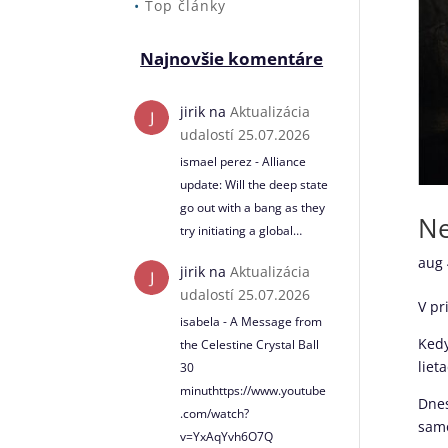
•
Top články
Najnovšie komentáre
jirik
na
Aktualizácia
udalostí 25.07.2026
ismael perez - Alliance
update: Will the deep state
go out with a bang as they
Ne
try initiating a global…
aug 
jirik
na
Aktualizácia
udalostí 25.07.2026
V pr
isabela - A Message from
Kedy
the Celestine Crystal Ball
liet
30
minuthttps://www.youtube
Dnes
.com/watch?
samo
v=YxAqYvh6O7Q