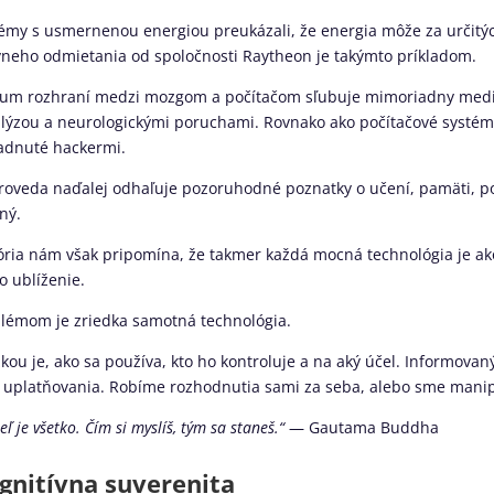
émy s usmernenou energiou preukázali, že energia môže za určitýc
vneho odmietania od spoločnosti Raytheon je takýmto príkladom.
um rozhraní medzi mozgom a počítačom sľubuje mimoriadny medi
lýzou a neurologickými poruchami. Rovnako ako počítačové systémy 
adnuté hackermi.
oveda naďalej odhaľuje pozoruhodné poznatky o učení, pamäti, po
ný.
ória nám však pripomína, že takmer každá mocná technológia je ak
o ublíženie.
lémom je zriedka samotná technológia.
kou je, ako sa používa, kto ho kontroluje a na aký účel. Informov
 uplatňovania. Robíme rozhodnutia sami za seba, alebo sme mani
ľ je všetko. Čím si myslíš, tým sa staneš.“
— Gautama Buddha
gnitívna suverenita