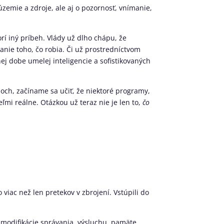
územie a zdroje, ale aj o pozornosť, vnímanie,
orí iný príbeh. Vlády už dlho chápu, že
anie toho, čo robia. Či už prostredníctvom
ej dobe umelej inteligencie a sofistikovaných
och, začíname sa učiť, že niektoré programy,
eľmi reálne. Otázkou už teraz nie je len to,
čo
 viac než len pretekov v zbrojení. Vstúpili do
modifikácie správania, výsluchu, pamäte,