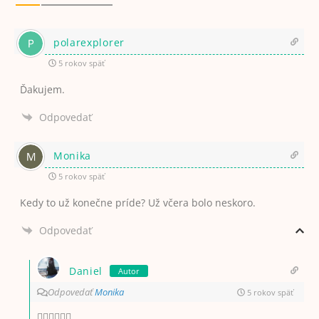
polarexplorer
5 rokov späť
Ďakujem.
Odpovedať
Monika
5 rokov späť
Kedy to už konečne príde? Už včera bolo neskoro.
Odpovedať
Daniel
Autor
Odpovedať
Monika
5 rokov späť
🤦‍♂️🤦‍♂️🤦‍♂️