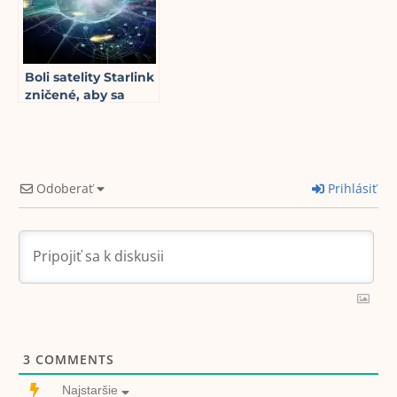
Boli satelity Starlink
zničené, aby sa
zabránilo zavedeniu
kvantovej
komunikácie?
11
min read
Odoberať
Prihlásiť
3
COMMENTS
Najstaršie