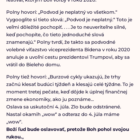
Polny hovorí: „Podvod je neplatný vo všetkom.“
Vygooglite si tieto slová: „Podvod je neplatný.“ Toto je
veľmi dôležité pochopiť. . . . Je to neuveriteľne silné,
keď pochopíte, čo tieto jednoduché slová
znamenajú.“ Polny tvrdí, že takto sa podvodné
volebné víťazstvo viceprezidenta Bidena v roku 2020
anuluje a uvoľní cestu prezidentovi Trumpovi, aby sa
vrátil do Bieleho domu.
Polny tiež hovorí: „Burzové cykly ukazujú, že trhy
začnú klesať budúci týždeň a klesajú celé týždne. To je
moment tretej pečate, keď dôjde k úplnej finančnej
zmene ekonomiky, ako ju poznáme…
Oslava sa uskutoční 4. júla. Zlo bude odstránené.
Nastal okamih „wow“ a odteraz do 4. júla máme
„wow“.
Boží ľud bude oslavovať, pretože Boh pohol svojou
rukou.
„