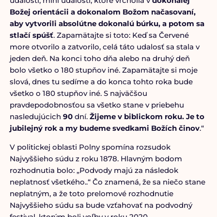
udalosti, mini udalosti, ktoré vrcholia v
dokonalej
Božej orientácii a dokonalom Božom načasovaní,
aby vytvorili absolútne dokonalú búrku, a potom sa
stlačí spúšť
. Zapamätajte si toto: Keď sa Červené
more otvorilo a zatvorilo, celá táto udalosť sa stala v
jeden deň. Na konci toho dňa alebo na druhý deň
bolo všetko o 180 stupňov iné. Zapamätajte si moje
slová, dnes tu sedíme a do konca tohto roka bude
všetko o 180 stupňov iné. S najväčšou
pravdepodobnosťou sa všetko stane v priebehu
nasledujúcich
90
dní.
Žijeme v biblickom roku. Je to
jubilejný rok a my budeme svedkami Božích činov
.“
V politickej oblasti Polny spomína rozsudok
Najvyššieho súdu z roku 1878. Hlavným bodom
rozhodnutia bolo: „Podvody majú za následok
neplatnosť všetkého..“ Čo znamená, že sa niečo stane
neplatným, a že toto prelomové rozhodnutie
Najvyššieho súdu sa bude vzťahovať na podvodný
festival, ktorým boli voľby v roku 2020.