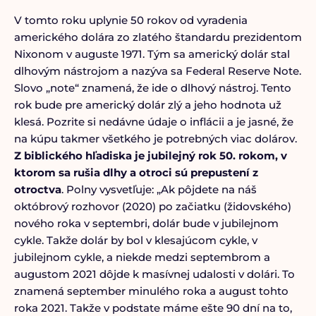
V tomto roku uplynie 50 rokov od vyradenia
amerického dolára zo zlatého štandardu prezidentom
Nixonom v auguste 1971. Tým sa americký dolár stal
dlhovým nástrojom a nazýva sa Federal Reserve Note.
Slovo „note“ znamená, že ide o dlhový nástroj. Tento
rok bude pre americký dolár zlý a jeho hodnota už
klesá. Pozrite si nedávne údaje o inflácii a je jasné, že
na kúpu takmer všetkého je potrebných viac dolárov.
Z biblického hľadiska je jubilejný rok 50. rokom, v
ktorom sa rušia dlhy a otroci sú prepustení z
otroctva
. Polny vysvetľuje: „Ak pôjdete na náš
októbrový rozhovor (2020) po začiatku (židovského)
nového roka v septembri, dolár bude v jubilejnom
cykle. Takže dolár by bol v klesajúcom cykle, v
jubilejnom cykle, a niekde medzi septembrom a
augustom 2021 dôjde k masívnej udalosti v dolári. To
znamená september minulého roka a august tohto
roka 2021. Takže v podstate máme ešte 90 dní na to,