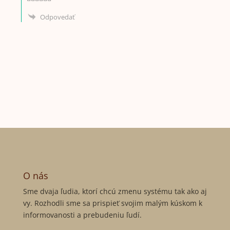
Odpovedať
O nás
Sme dvaja ľudia, ktorí chcú zmenu systému tak ako aj
vy. Rozhodli sme sa prispieť svojim malým kúskom k
informovanosti a prebudeniu ľudí.