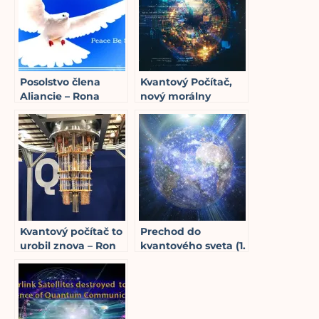
Posolstvo člena
Kvantový Počítač,
Aliancie – Rona
nový morálny
Gilesa 22.03.2021
kompas spoločnosti
9
min read
– Ron Giles
7
min read
Kvantový počítač to
Prechod do
urobil znova – Ron
kvantového sveta (1.
5
min read
Giles
časť)
15
min read