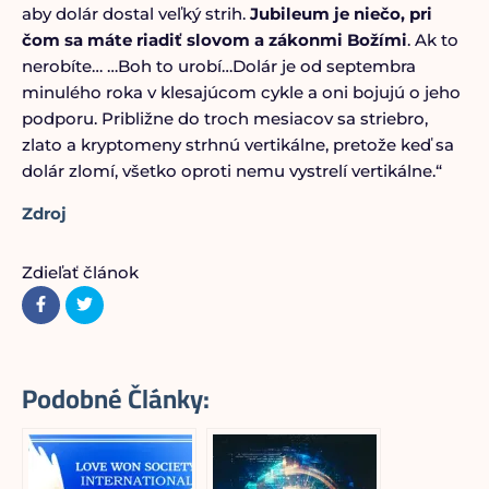
aby dolár dostal veľký strih.
Jubileum je niečo, pri
čom sa máte riadiť slovom a zákonmi Božími
. Ak to
nerobíte… …Boh to urobí…Dolár je od septembra
minulého roka v klesajúcom cykle a oni bojujú o jeho
podporu. Približne do troch mesiacov sa striebro,
zlato a kryptomeny strhnú vertikálne, pretože keď sa
dolár zlomí, všetko oproti nemu vystrelí vertikálne.“
Zdroj
Zdieľať článok
Podobné Články: