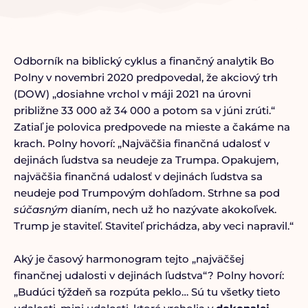
Odborník na biblický cyklus a finančný analytik Bo
Polny v novembri 2020 predpovedal, že akciový trh
(DOW) „dosiahne vrchol v máji 2021 na úrovni
približne 33 000 až 34 000 a potom sa v júni zrúti.“
Zatiaľ je polovica predpovede na mieste a čakáme na
krach. Polny hovorí: „Najväčšia finančná udalosť v
dejinách ľudstva sa neudeje za Trumpa. Opakujem,
najväčšia finančná udalosť v dejinách ľudstva sa
neudeje pod Trumpovým dohľadom. Strhne sa pod
súčasným
dianím, nech už ho nazývate akokoľvek.
Trump je staviteľ. Staviteľ prichádza, aby veci napravil.“
Aký je časový harmonogram tejto „najväčšej
finančnej udalosti v dejinách ľudstva“? Polny hovorí:
„Budúci týždeň sa rozpúta peklo… Sú tu všetky tieto