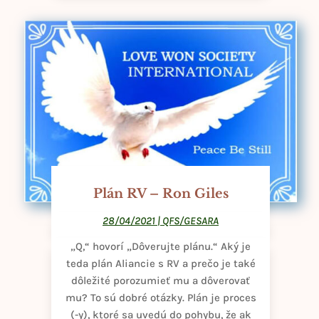
Plán RV – Ron Giles
28/04/2021
|
QFS/GESARA
„Q,“ hovorí „Dôverujte plánu.“ Aký je
teda plán Aliancie s RV a prečo je také
dôležité porozumieť mu a dôverovať
mu? To sú dobré otázky. Plán je proces
(-y), ktoré sa uvedú do pohybu, že ak