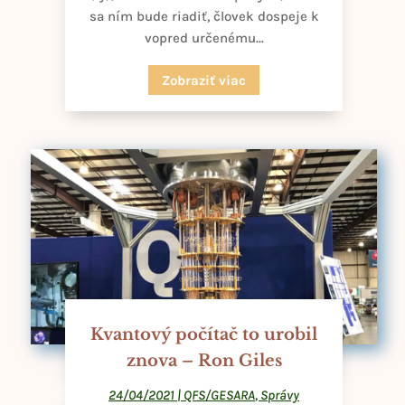
sa ním bude riadiť, človek dospeje k
vopred určenému...
Zobraziť viac
Kvantový počítač to urobil
znova – Ron Giles
24/04/2021
|
QFS/GESARA
,
Správy