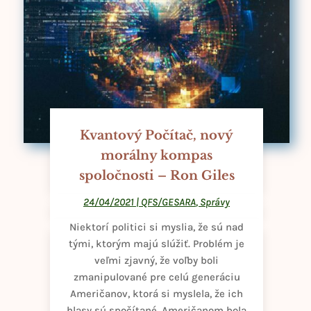
Kvantový Počítač, nový
morálny kompas
spoločnosti – Ron Giles
24/04/2021
|
QFS/GESARA
,
Správy
Niektorí politici si myslia, že sú nad
tými, ktorým majú slúžiť. Problém je
veľmi zjavný, že voľby boli
zmanipulované pre celú generáciu
Američanov, ktorá si myslela, že ich
hlasy sú spočítané. Američanom bola