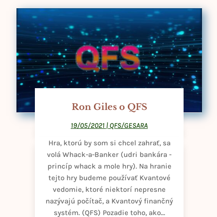
Ron Giles o QFS
19/05/2021
|
QFS/GESARA
Hra, ktorú by som si chcel zahrať, sa
volá Whack-a-Banker (udri bankára -
princíp whack a mole hry). Na hranie
tejto hry budeme používať Kvantové
vedomie, ktoré niektorí nepresne
nazývajú počítač, a Kvantový finančný
systém. (QFS) Pozadie toho, ako...