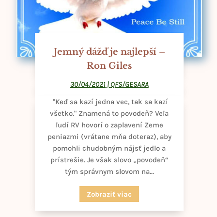
Jemný dážď je najlepší –
Ron Giles
30/04/2021
|
QFS/GESARA
"Keď sa kazí jedna vec, tak sa kazí
všetko." Znamená to povodeň? Veľa
ľudí RV hovorí o zaplavení Zeme
peniazmi (vrátane mňa doteraz), aby
pomohli chudobným nájsť jedlo a
prístrešie. Je však slovo „povodeň“
tým správnym slovom na...
Zobraziť viac