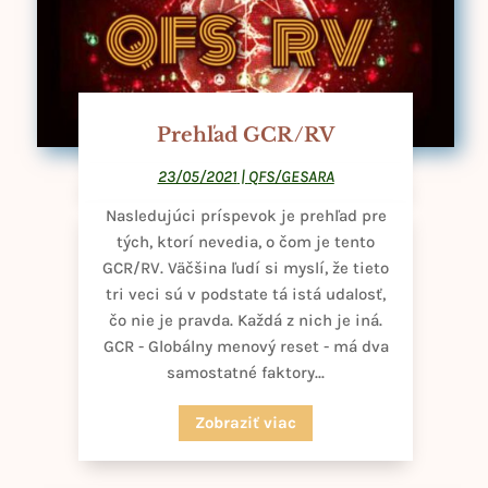
Prehľad GCR/RV
23/05/2021
|
QFS/GESARA
Nasledujúci príspevok je prehľad pre
tých, ktorí nevedia, o čom je tento
GCR/RV. Väčšina ľudí si myslí, že tieto
tri veci sú v podstate tá istá udalosť,
čo nie je pravda. Každá z nich je iná.
GCR - Globálny menový reset - má dva
samostatné faktory...
Zobraziť viac