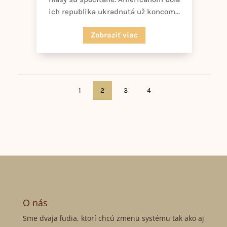
ich republika ukradnutá už koncom...
Zobraziť viac
1
2
3
4
O nás
Sme dvaja ľudia, ktorí chcú zmenu systému tak ako aj