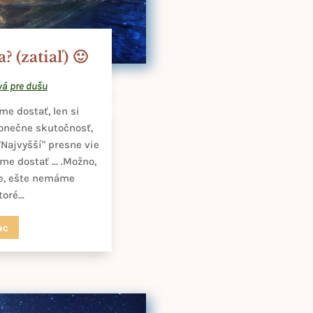
 (zatiaľ) 🙂
vá pre dušu
e dostať, len si
konečne skutočnosť,
"Najvyšší" presne vie
eme dostať … .Možno,
me, ešte nemáme
oré...
ac