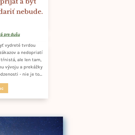
prijať a byť
 dariť nebude.
á pre dušu
yť vydreté tvrdou
 zákazov a nedopriatí
tŕnistá, ale len tam,
mu vývoju a prekážky
zenosti - nie je to...
ac