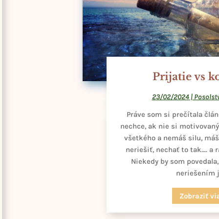
Prijatie vs 
23/02/2024
|
Posolst
Práve som si prečítala článo
nechce, ak nie si motivovan
všetkého a nemáš silu, máš t
neriešiť, nechať to tak…. a 
Niekedy by som povedala, 
neriešením je
Zobraziť vi