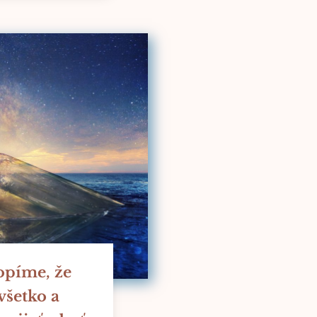
opíme, že
šetko a