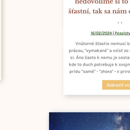
nedovolíme si to 
šťastní, tak sa nám
. .
16/02/2024
|
Posolstv
Vnútorné šťastie nemusí b
prácou, "vymakané" a vzísť zo
si. Áno často k nemu je cesta 
kde to duch potrebuje k svoj
prídu "samé" - "zhora" - v prirod
Zobraziť vi