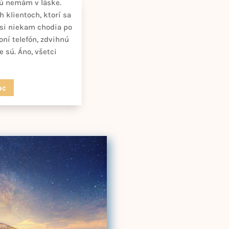
rú nemám v láske.
 klientoch, ktorí sa
 si niekam chodia po
oní telefón, zdvihnú
 sú. Áno, všetci
.
ac