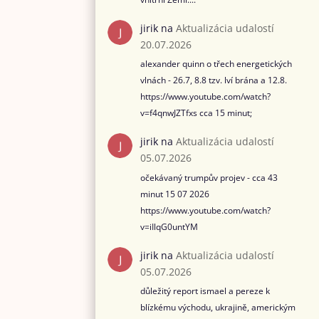
jirik
na
Aktualizácia udalostí
20.07.2026
alexander quinn o třech energetických
vlnách - 26.7, 8.8 tzv. lví brána a 12.8.
https://www.youtube.com/watch?
v=f4qnwJZTfxs cca 15 minut;
jirik
na
Aktualizácia udalostí
05.07.2026
očekávaný trumpův projev - cca 43
minut 15 07 2026
https://www.youtube.com/watch?
v=iIlqG0untYM
jirik
na
Aktualizácia udalostí
05.07.2026
důležitý report ismael a pereze k
blízkému východu, ukrajině, americkým