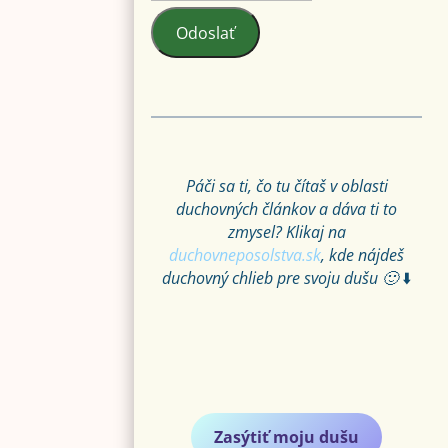
Odoslať
Páči sa ti, čo tu čítaš v oblasti
duchovných článkov a dáva ti to
zmysel? Klikaj na
duchovneposolstva.sk
, kde nájdeš
duchovný chlieb pre svoju dušu 🙂
⬇️
Zasýtiť moju dušu