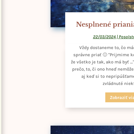
Nesplnené priania?
22/03/2024
|
Posolst
Vždy dostaneme to, čo mám
správne priať 🙂 "Prijmime 
že všetko je tak, ako má byť …
prečo, to, či ono hneď nemôž
aj keď si to nepripúšťa
zvládnuté niekt
Zobraziť vi