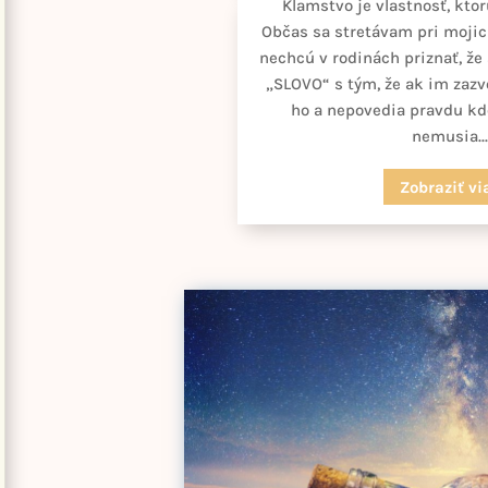
Klamstvo je vlastnosť, kto
Občas sa stretávam pri mojich
nechcú v rodinách priznať, že
„SLOVO“ s tým, že ak im zazv
ho a nepovedia pravdu kde
nemusia..
Zobraziť vi