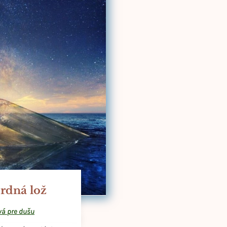
rdná lož
vá pre dušu