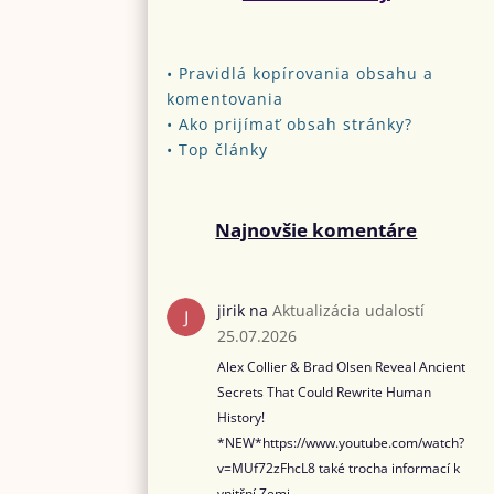
•
Pravidlá kopírovania obsahu a
komentovania
•
Ako prijímať obsah stránky?
•
Top články
Najnovšie komentáre
jirik
na
Aktualizácia udalostí
25.07.2026
Alex Collier & Brad Olsen Reveal Ancient
Secrets That Could Rewrite Human
History!
*NEW*https://www.youtube.com/watch?
v=MUf72zFhcL8 také trocha informací k
vnitřní Zemi....