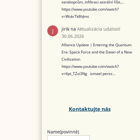
senátoprům, infiltraci astrální říše,...
https://www.youtube.com/watch?
v=WskrTk8hJms
jirik
na
Aktualizácia udalostí
30.06.2026
Alliance Update | Entering the Quantum
Era: Space Force and the Dawn of a New
Civilization
https://www.youtube.com/watch?
v=6pt_TZxi3Ng ismael perez…
Kontaktujte nás
Name
(povinné)