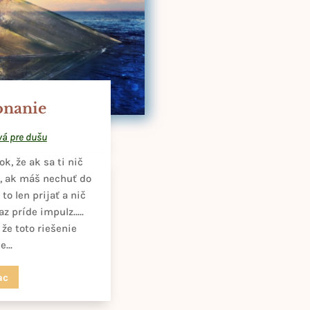
konanie
vá pre dušu
k, že ak sa ti nič
ý, ak máš nechuť do
o len prijať a nič
raz príde impulz…..
že toto riešenie
...
ac