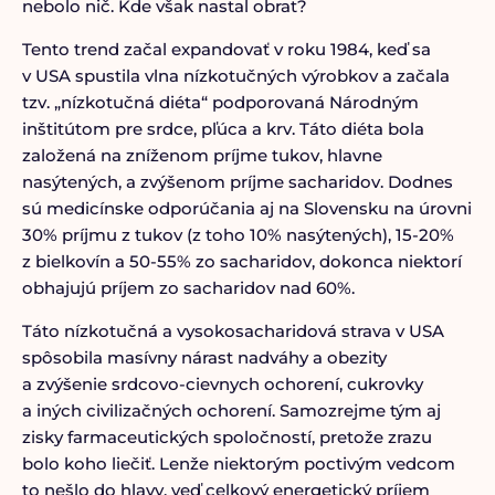
nebolo nič. Kde však nastal obrat?
Tento trend začal expandovať v roku 1984, keď sa
v USA spustila vlna nízkotučných výrobkov a začala
tzv. „nízkotučná diéta“ podporovaná Národným
inštitútom pre srdce, pľúca a krv. Táto diéta bola
založená na zníženom príjme tukov, hlavne
nasýtených, a zvýšenom príjme sacharidov. Dodnes
sú medicínske odporúčania aj na Slovensku na úrovni
30% príjmu z tukov (z toho 10% nasýtených), 15-20%
z bielkovín a 50-55% zo sacharidov, dokonca niektorí
obhajujú príjem zo sacharidov nad 60%.
Táto nízkotučná a vysokosacharidová strava v USA
spôsobila masívny nárast nadváhy a obezity
a zvýšenie srdcovo-cievnych ochorení, cukrovky
a iných civilizačných ochorení. Samozrejme tým aj
zisky farmaceutických spoločností, pretože zrazu
bolo koho liečiť. Lenže niektorým poctivým vedcom
to nešlo do hlavy, veď celkový energetický príjem