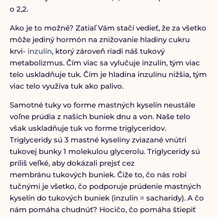
o 2,2.
Ako je to možné? Zatiaľ Vám stačí vedieť, že za všetko
môže jediný hormón na znižovanie hladiny cukru
krvi-
inzulín
, ktorý zároveň riadi náš tukový
metabolizmus. Čím viac sa vylučuje inzulín, tým viac
telo uskladňuje tuk. Čím je hladina inzulínu nižšia, tým
viac telo využíva tuk ako palivo.
Samotné tuky vo forme mastných kyselín neustále
voľne prúdia z našich buniek dnu a von. Naše telo
však uskladňuje tuk vo forme triglyceridov.
Triglyceridy sú 3 mastné kyseliny zviazané vnútri
tukovej bunky 1 molekulou glycerolu. Triglyceridy sú
príliš veľké, aby dokázali prejsť cez
membránu tukových buniek. Čiže to, čo nás robí
tučnými je všetko, čo podporuje prúdenie mastných
kyselín do tukových buniek (inzulín = sacharidy). A čo
nám pomáha chudnúť? Hocičo, čo pomáha štiepiť