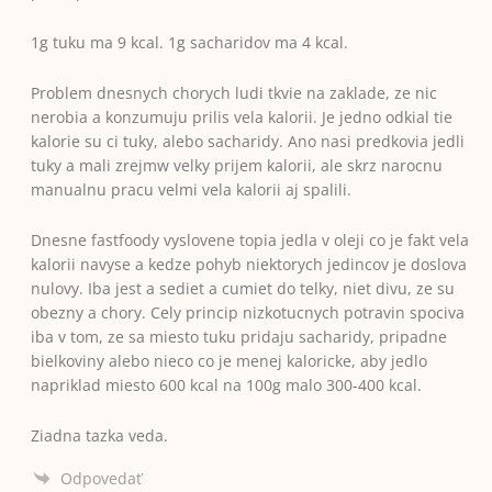
1g tuku ma 9 kcal. 1g sacharidov ma 4 kcal.
Problem dnesnych chorych ludi tkvie na zaklade, ze nic
nerobia a konzumuju prilis vela kalorii. Je jedno odkial tie
kalorie su ci tuky, alebo sacharidy. Ano nasi predkovia jedli
tuky a mali zrejmw velky prijem kalorii, ale skrz narocnu
manualnu pracu velmi vela kalorii aj spalili.
Dnesne fastfoody vyslovene topia jedla v oleji co je fakt vela
kalorii navyse a kedze pohyb niektorych jedincov je doslova
nulovy. Iba jest a sediet a cumiet do telky, niet divu, ze su
obezny a chory. Cely princip nizkotucnych potravin spociva
iba v tom, ze sa miesto tuku pridaju sacharidy, pripadne
bielkoviny alebo nieco co je menej kaloricke, aby jedlo
napriklad miesto 600 kcal na 100g malo 300-400 kcal.
Ziadna tazka veda.
Odpovedať