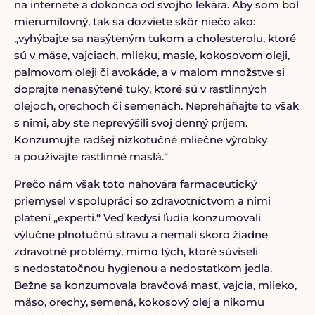
na internete a dokonca od svojho lekára. Aby som bol
mierumilovný, tak sa dozviete skôr niečo ako:
„vyhýbajte sa nasýteným tukom a cholesterolu, ktoré
sú v mäse, vajciach, mlieku, masle, kokosovom oleji,
palmovom oleji či avokáde, a v malom množstve si
doprajte nenasýtené tuky, ktoré sú v rastlinných
olejoch, orechoch či semenách. Nepreháňajte to však
s nimi, aby ste neprevýšili svoj denný príjem.
Konzumujte radšej nízkotučné mliečne výrobky
a používajte rastlinné maslá.“
Prečo nám však toto nahovára farmaceutický
priemysel v spolupráci so zdravotníctvom a nimi
platení „experti.“ Veď kedysi ľudia konzumovali
výlučne plnotučnú stravu a nemali skoro žiadne
zdravotné problémy, mimo tých, ktoré súviseli
s nedostatočnou hygienou a nedostatkom jedla.
Bežne sa konzumovala bravčová masť, vajcia, mlieko,
mäso, orechy, semená, kokosový olej a nikomu