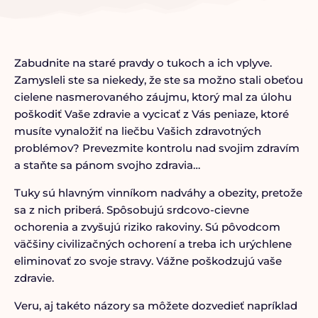
Zabudnite na staré pravdy o tukoch a ich vplyve.
Zamysleli ste sa niekedy, že ste sa možno stali obeťou
cielene nasmerovaného záujmu, ktorý mal za úlohu
poškodiť Vaše zdravie a vycicať z Vás peniaze, ktoré
musíte vynaložiť na liečbu Vašich zdravotných
problémov? Prevezmite kontrolu nad svojim zdravím
a staňte sa pánom svojho zdravia…
Tuky sú hlavným vinníkom nadváhy a obezity, pretože
sa z nich priberá. Spôsobujú srdcovo-cievne
ochorenia a zvyšujú riziko rakoviny. Sú pôvodcom
väčšiny civilizačných ochorení a treba ich urýchlene
eliminovať zo svoje stravy. Vážne poškodzujú vaše
zdravie.
Veru, aj takéto názory sa môžete dozvedieť napríklad