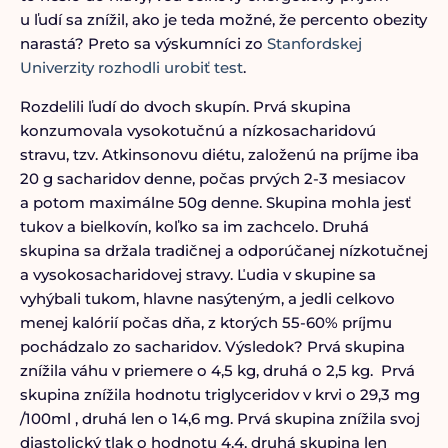
u ľudí sa znížil, ako je teda možné, že percento obezity
narastá? Preto sa výskumníci zo
Stanfordskej
Univerzity rozhodli urobiť test
.
Rozdelili ľudí do dvoch skupín. Prvá skupina
konzumovala vysokotučnú a nízkosacharidovú
stravu, tzv. Atkinsonovu diétu, založenú na príjme iba
20 g sacharidov denne, počas prvých 2-3 mesiacov
a potom maximálne 50g denne. Skupina mohla jesť
tukov a bielkovín, koľko sa im zachcelo. Druhá
skupina sa držala tradičnej a odporúčanej nízkotučnej
a vysokosacharidovej stravy. Ľudia v skupine sa
vyhýbali tukom, hlavne nasýteným, a jedli celkovo
menej kalórií počas dňa, z ktorých 55-60% príjmu
pochádzalo zo sacharidov. Výsledok? Prvá skupina
znížila váhu v priemere o 4,5 kg, druhá o 2,5 kg. Prvá
skupina znížila hodnotu triglyceridov v krvi o 29,3 mg
/100ml , druhá len o 14,6 mg. Prvá skupina znížila svoj
diastolický tlak o hodnotu 4,4, druhá skupina len