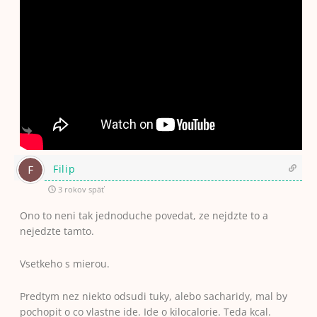
Odpovedať
Filip
3 rokov späť
Ono to neni tak jednoduche povedat, ze nejdzte to a
nejedzte tamto.
Vsetkeho s mierou.
Predtym nez niekto odsudi tuky, alebo sacharidy, mal by
pochopit o co vlastne ide. Ide o kilocalorie. Teda kcal.