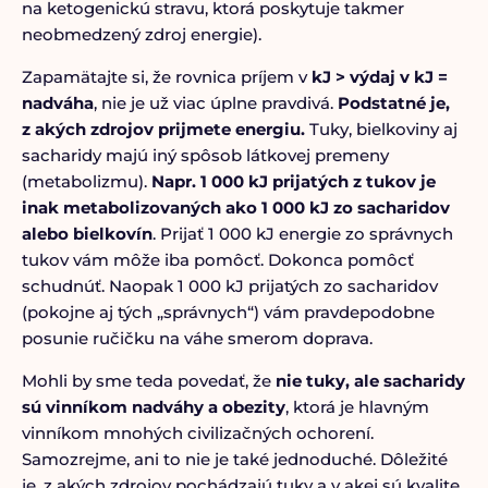
na ketogenickú stravu, ktorá poskytuje takmer
neobmedzený zdroj energie).
Zapamätajte si, že rovnica príjem v
kJ > výdaj v kJ =
nadváha
, nie je už viac úplne pravdivá.
Podstatné je,
z akých zdrojov prijmete energiu.
Tuky, bielkoviny aj
sacharidy majú iný spôsob látkovej premeny
(metabolizmu).
Napr. 1 000 kJ prijatých z tukov je
inak metabolizovaných ako 1 000 kJ zo sacharidov
alebo bielkovín
. Prijať 1 000 kJ energie zo správnych
tukov vám môže iba pomôcť. Dokonca pomôcť
schudnúť. Naopak 1 000 kJ prijatých zo sacharidov
(pokojne aj tých „správnych“) vám pravdepodobne
posunie ručičku na váhe smerom doprava.
Mohli by sme teda povedať, že
nie tuky, ale sacharidy
sú vinníkom nadváhy a obezity
, ktorá je hlavným
vinníkom mnohých civilizačných ochorení.
Samozrejme, ani to nie je také jednoduché. Dôležité
je, z akých zdrojov pochádzajú tuky a v akej sú kvalite.