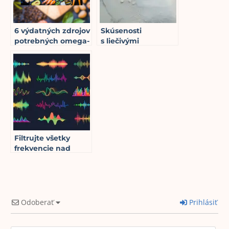
6 výdatných zdrojov
Skúsenosti
potrebných omega-
s liečivými
3 mastných kyselín
vlastnosťami soli
10
min read
okrem rýb
4
min read
Filtrujte všetky
frekvencie nad
9
min read
50Hz
Odoberať
Prihlásiť