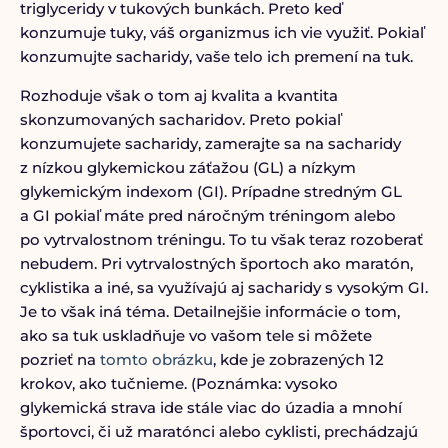
triglyceridy v tukových bunkách. Preto keď
konzumuje tuky, váš organizmus ich vie využiť. Pokiaľ
konzumujte sacharidy, vaše telo ich premení na tuk.
Rozhoduje však o tom aj kvalita a kvantita
skonzumovaných sacharidov. Preto pokiaľ
konzumujete sacharidy, zamerajte sa na sacharidy
z nízkou glykemickou záťažou (GL) a nízkym
glykemickým indexom (GI). Prípadne stredným GL
a GI pokiaľ máte pred náročným tréningom alebo
po vytrvalostnom tréningu. To tu však teraz rozoberať
nebudem. Pri vytrvalostných športoch ako maratón,
cyklistika a iné, sa využívajú aj sacharidy s vysokým GI.
Je to však iná téma. Detailnejšie informácie o tom,
ako sa tuk uskladňuje vo vašom tele si môžete
pozrieť na
tomto obrázku
, kde je zobrazených 12
krokov, ako tučnieme. (Poznámka: vysoko
glykemická strava ide stále viac do úzadia a mnohí
športovci, či už maratónci alebo cyklisti, prechádzajú