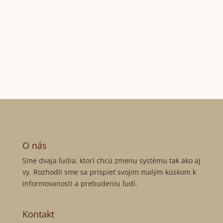
O nás
Sme dvaja ľudia, ktorí chcú zmenu systému tak ako aj
vy. Rozhodli sme sa prispieť svojim malým kúskom k
informovanosti a prebudeniu ľudí.
Kontakt