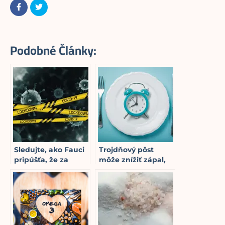
Podobné Články:
Sledujte, ako Fauci
Trojdňový pôst
pripúšťa, že za
môže znížiť zápal,
pokračujúcim
oživiť imunitný
lockdownom nie je
systém a odstrániť
žiadna „veda“
postvakcinačné
1
min read
symptómy
4
min read