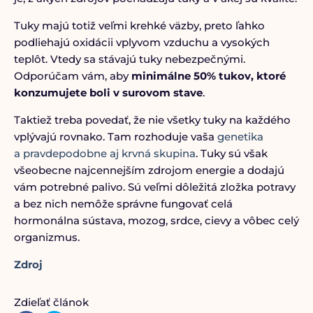
Tuky majú totiž veľmi krehké väzby, preto ľahko
podliehajú oxidácii vplyvom vzduchu a vysokých
teplôt. Vtedy sa stávajú tuky nebezpečnými.
Odporúčam vám, aby
minimálne 50% tukov, ktoré
konzumujete boli v surovom stave
.
Taktiež treba povedať, že nie všetky tuky na každého
vplývajú rovnako. Tam rozhoduje vaša
genetika
a pravdepodobne aj krvná skupina
. Tuky sú však
všeobecne najcennejším zdrojom energie a dodajú
vám potrebné palivo. Sú veľmi dôležitá zložka potravy
a bez nich nemôže správne fungovať celá
hormonálna sústava, mozog, srdce, cievy a vôbec celý
organizmus.
Zdroj
Zdieľať článok