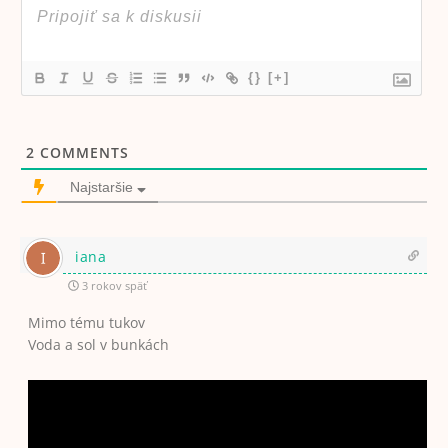
{}
[+]
2
COMMENTS
Najstaršie
iana
3 rokov späť
Mimo tému tukov
Voda a sol v bunkách