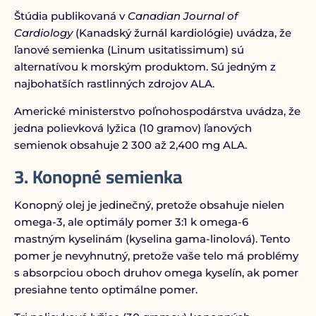
Štúdia publikovaná v
Canadian Journal of
Cardiology
(Kanadský žurnál kardiológie) uvádza, že
ľanové semienka (Linum usitatissimum) sú
alternatívou k morským produktom. Sú jedným z
najbohatších rastlinných zdrojov ALA.
Americké ministerstvo poľnohospodárstva uvádza, že
jedna polievková lyžica (10 gramov) ľanových
semienok obsahuje 2 300 až 2,400 mg ALA.
3. Konopné semienka
Konopný olej je jedinečný, pretože obsahuje nielen
omega-3, ale optimály pomer 3:1 k omega-6
mastným kyselinám (kyselina gama-linolová). Tento
pomer je nevyhnutný, pretože vaše telo má problémy
s absorpciou oboch druhov omega kyselín, ak pomer
presiahne tento optimálne pomer.