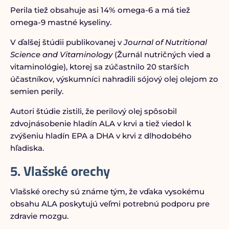
Perila tiež obsahuje asi 14% omega-6 a má tiež
omega-9 mastné kyseliny.
V ďalšej štúdii publikovanej v
Journal of Nutritional
Science and Vitaminology
(Žurnál nutričných vied a
vitaminológie), ktorej sa zúčastnilo 20 starších
účastníkov, výskumníci nahradili sójový olej olejom zo
semien perily.
Autori štúdie zistili, že perilový olej spôsobil
zdvojnásobenie hladín ALA v krvi a tiež viedol k
zvýšeniu hladín EPA a DHA v krvi z dlhodobého
hľadiska.
5. Vlašské orechy
Vlašské orechy sú známe tým, že vďaka vysokému
obsahu ALA poskytujú veľmi potrebnú podporu pre
zdravie mozgu.