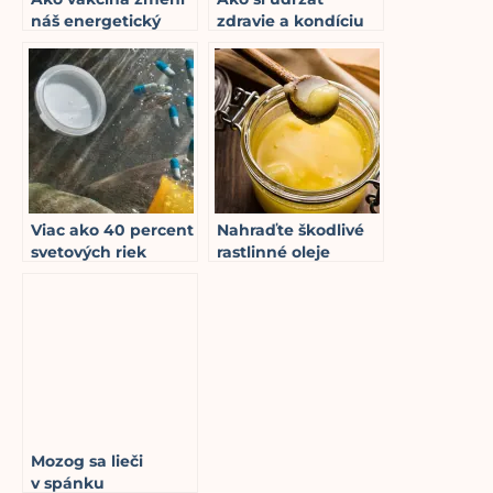
náš energetický
zdravie a kondíciu
status? (3.časť)
po celý rok (1. časť)
17
min read
6
min read
Viac ako 40 percent
Nahraďte škodlivé
svetových riek
rastlinné oleje
obsahuje škodlivé
týmito zdravými
množstvo
alternatívami
6
min read
znečistenia liekmi
5
min read
Mozog sa lieči
v spánku