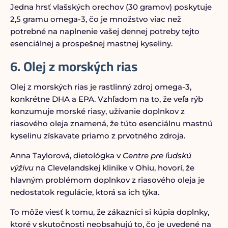
Jedna hrsť vlašských orechov (30 gramov) poskytuje
2,5 gramu omega-3, čo je množstvo viac než
potrebné na naplnenie vašej dennej potreby tejto
esenciálnej a prospešnej mastnej kyseliny.
6. Olej z morských rias
Olej z morských rias je rastlinný zdroj omega-3,
konkrétne DHA a EPA. Vzhľadom na to, že veľa rýb
konzumuje morské riasy, užívanie doplnkov z
riasového oleja znamená, že túto esenciálnu mastnú
kyselinu získavate priamo z prvotného zdroja.
Anna Taylorová, dietológka v
Centre pre ľudskú
výživu
na Clevelandskej klinike v Ohiu, hovorí, že
hlavným problémom doplnkov z riasového oleja je
nedostatok regulácie, ktorá sa ich týka.
To môže viesť k tomu, že zákazníci si kúpia doplnky,
ktoré v skutočnosti neobsahujú to, čo je uvedené na