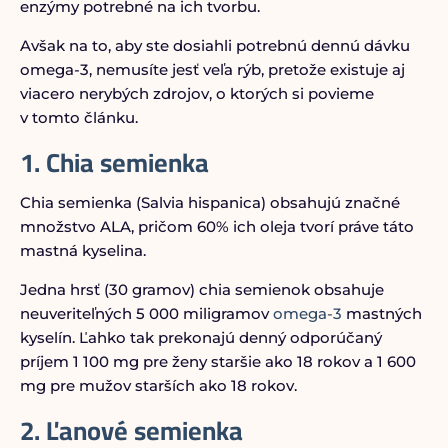
enzýmy potrebné na ich tvorbu.
Avšak na to, aby ste dosiahli potrebnú dennú dávku
omega-3, nemusíte jesť veľa rýb, pretože existuje aj
viacero nerybých zdrojov, o ktorých si povieme
v tomto článku.
1. Chia semienka
Chia semienka (Salvia hispanica) obsahujú značné
množstvo ALA, pričom 60% ich oleja tvorí práve táto
mastná kyselina.
Jedna hrsť (30 gramov) chia semienok obsahuje
neuveriteľných 5 000 miligramov
omega-3
mastných
kyselín. Ľahko tak prekonajú denný odporúčaný
príjem 1 100 mg pre ženy staršie ako 18 rokov a 1 600
mg pre mužov starších ako 18 rokov.
2. Ľanové semienka