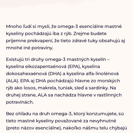
Mnoho ľudí si myslí, že omega-3 esenciálne mastné
kyseliny pochádzajú iba z rýb. Zrejme budete
príjemne prekvapení, že tieto zdravé tuky obsahujú aj
mnohé iné potraviny.
Existujú tri druhy omega-3 mastných kyselín –
kyselina eikozapentaénová (EPA), kyselina
dokosahexaénová (DHA) a kyselina alfa-linolénová
(ALA). EPA aj DHA pochádzajú hlavne zo morských
rýb ako losos, makrela, tuniak, sleď a sardinky. Na
druhej strane, ALA sa nachádza hlavne v rastlinných
potravinách.
Bez ohľadu na druh omega-3, ktorý konzumujete, sú
tieto mastné kyseliny považované za nevyhnutné
(preto názov esenciálne), nakoľko nášmu telu chýbajú