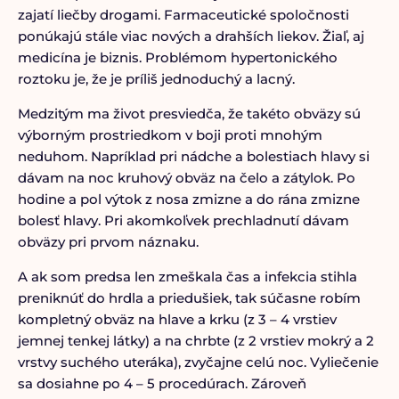
zajatí liečby drogami. Farmaceutické spoločnosti
ponúkajú stále viac nových a drahších liekov. Žiaľ, aj
medicína je biznis. Problémom hypertonického
roztoku je, že je príliš jednoduchý a lacný.
Medzitým ma život presviedča, že takéto obväzy sú
výborným prostriedkom v boji proti mnohým
neduhom. Napríklad pri nádche a bolestiach hlavy si
dávam na noc kruhový obväz na čelo a zátylok. Po
hodine a pol výtok z nosa zmizne a do rána zmizne
bolesť hlavy. Pri akomkoľvek prechladnutí dávam
obväzy pri prvom náznaku.
A ak som predsa len zmeškala čas a infekcia stihla
preniknúť do hrdla a priedušiek, tak súčasne robím
kompletný obväz na hlave a krku (z 3 – 4 vrstiev
jemnej tenkej látky) a na chrbte (z 2 vrstiev mokrý a 2
vrstvy suchého uteráka), zvyčajne celú noc. Vyliečenie
sa dosiahne po 4 – 5 procedúrach. Zároveň