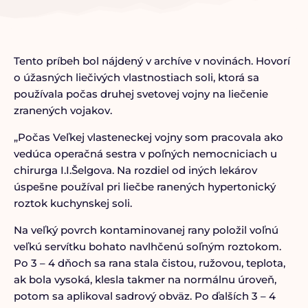
Tento príbeh bol nájdený v archíve v novinách. Hovorí
o úžasných liečivých vlastnostiach soli, ktorá sa
používala počas druhej svetovej vojny na liečenie
zranených vojakov.
„Počas Veľkej vlasteneckej vojny som pracovala ako
vedúca operačná sestra v poľných nemocniciach u
chirurga I.I.Šelgova. Na rozdiel od iných lekárov
úspešne používal pri liečbe ranených hypertonický
roztok kuchynskej soli.
Na veľký povrch kontaminovanej rany položil voľnú
veľkú servítku bohato navlhčenú soľným roztokom.
Po 3 – 4 dňoch sa rana stala čistou, ružovou, teplota,
ak bola vysoká, klesla takmer na normálnu úroveň,
potom sa aplikoval sadrový obväz. Po ďalších 3 – 4