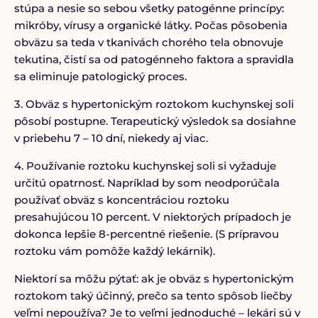
stúpa a nesie so sebou všetky patogénne princípy:
mikróby, vírusy a organické látky. Počas pôsobenia
obväzu sa teda v tkanivách chorého tela obnovuje
tekutina, čistí sa od patogénneho faktora a spravidla
sa eliminuje patologický proces.
3. Obväz s hypertonickým roztokom kuchynskej soli
pôsobí postupne. Terapeutický výsledok sa dosiahne
v priebehu 7 – 10 dní, niekedy aj viac.
4. Používanie roztoku kuchynskej soli si vyžaduje
určitú opatrnosť. Napríklad by som neodporúčala
používať obväz s koncentráciou roztoku
presahujúcou 10 percent. V niektorých prípadoch je
dokonca lepšie 8-percentné riešenie. (S prípravou
roztoku vám pomôže každý lekárnik).
Niektorí sa môžu pýtať: ak je obväz s hypertonickým
roztokom taký účinný, prečo sa tento spôsob liečby
veľmi nepoužíva? Je to veľmi jednoduché – lekári sú v