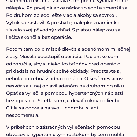
sivohnedá tekutina. Začala som pre ňu vyrábať soľné
nálepky. Po prvej nálepke nádor zbledol a zmenšil sa.
Po druhom zbledol ešte viac a akoby sa scvrkol.
Výtok sa zastavil. A po štvrtej nálepke znamienko
získalo svoj pôvodný vzhľad. S piatou nálepkou sa
liečba skončila bez operácie.
Potom tam bolo mladé dievča s adenómom mliečnej
žľazy. Musela podstúpiť operáciu. Pacientke som
odporučila, aby si niekoľko týždňov pred operáciou
prikladala na hrudník soľné obklady. Predstavte si,
nebola potrebná žiadna operácia. O šesť mesiacov
neskôr sa u nej objavil adenóm na druhom prsníku.
Opäť sa vyliečila pomocou hypertenzných náplastí
bez operácie. Stretla som ju deväť rokov po liečbe.
Cítila sa dobre a na svoju chorobu si ani
nespomenula.
V príbehoch o zázračných vyliečeniach pomocou
obväzov s hypertonickým roztokom by som mohla