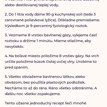
alebo destilovanej teplej vody.
2. Do 1 litra vody dáme 90 g kuchynskej soli (teda 3
zarovnané polievkové lyžice). Dôkladne premiešame.
Výsledkom je 9-percentný fyziologický roztok.
3. Vezmeme 8 vrstiev bavlnenej gázy, vylejeme časť
roztoku a držíme 1 minútu. Mierne stlačíme, aby
nevytieklo.
4. Na boľavé miesto priložíme 8 vrstiev gázy. Na vrch
určite položíme kúsok čistej ovčej vlny. Urobíme to
pred spaním.
5. Všetko obviažeme bavlnenou látkou alebo
obväzom, bez použitia plastových podložiek.
Necháme to až do rána. Ráno všetko odstránime. A
ďalšiu noc všetko zopakujeme.
Tento úžasne jednoduchý recept lieči mnohé