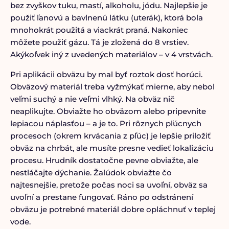
bez zvyškov tuku, mastí, alkoholu, jódu. Najlepšie je
použiť ľanovú a bavlnenú látku (uterák), ktorá bola
mnohokrát použitá a viackrát praná. Nakoniec
môžete použiť gázu. Tá je zložená do 8 vrstiev.
Akýkoľvek iný z uvedených materiálov – v 4 vrstvách.
Pri aplikácii obväzu by mal byť roztok dosť horúci.
Obväzový materiál treba vyžmýkať mierne, aby nebol
veľmi suchý a nie veľmi vlhký. Na obväz nič
neaplikujte. Obviažte ho obväzom alebo pripevnite
lepiacou náplasťou – a je to. Pri rôznych pľúcnych
procesoch (okrem krvácania z pľúc) je lepšie priložiť
obväz na chrbát, ale musíte presne vedieť lokalizáciu
procesu. Hrudník dostatočne pevne obviažte, ale
nestláčajte dýchanie. Žalúdok obviažte čo
najtesnejšie, pretože počas noci sa uvoľní, obväz sa
uvoľní a prestane fungovať. Ráno po odstránení
obväzu je potrebné materiál dobre opláchnuť v teplej
vode.