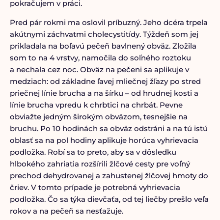
pokračujem v práci.
Pred pár rokmi ma oslovil príbuzný. Jeho dcéra trpela
akútnymi záchvatmi cholecystitídy. Týždeň som jej
prikladala na boľavú pečeň bavlnený obväz. Zložila
som to na 4 vrstvy, namočila do soľného roztoku
a nechala cez noc. Obväz na pečeni sa aplikuje v
medziach: od základne ľavej mliečnej žľazy po stred
priečnej línie brucha a na šírku – od hrudnej kosti a
línie brucha vpredu k chrbtici na chrbát. Pevne
obviažte jedným širokým obväzom, tesnejšie na
bruchu. Po 10 hodinách sa obväz odstráni a na tú istú
oblasť sa na pol hodiny aplikuje horúca vyhrievacia
podložka. Robí sa to preto, aby sa v dôsledku
hlbokého zahriatia rozšírili žlčové cesty pre voľný
prechod dehydrovanej a zahustenej žlčovej hmoty do
čriev. V tomto prípade je potrebná vyhrievacia
podložka. Čo sa týka dievčaťa, od tej liečby prešlo veľa
rokov a na pečeň sa nesťažuje.