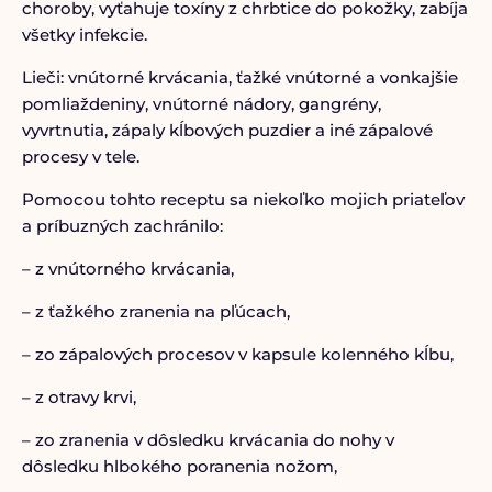
choroby, vyťahuje toxíny z chrbtice do pokožky, zabíja
všetky infekcie.
Lieči: vnútorné krvácania, ťažké vnútorné a vonkajšie
pomliaždeniny, vnútorné nádory, gangrény,
vyvrtnutia, zápaly kĺbových puzdier a iné zápalové
procesy v tele.
Pomocou tohto receptu sa niekoľko mojich priateľov
a príbuzných zachránilo:
– z vnútorného krvácania,
– z ťažkého zranenia na pľúcach,
– zo zápalových procesov v kapsule kolenného kĺbu,
– z otravy krvi,
– zo zranenia v dôsledku krvácania do nohy v
dôsledku hlbokého poranenia nožom,