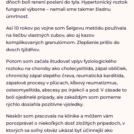
dňoch boli ranení poslaní do tyla. Hypertonický roztok
fungoval výborne – nemali sme takmer žiadnu
úmrtnosť.
Asi 10 rokov po vojne som Šelgovu metódu používala
na liečbu vlastných zubov, ako aj kazov
komplikovaných granulómom. Zlepšenie prišlo do
dvoch týždňov.
Potom som začala študovať vplyv fyziologického
roztoku na choroby ako cholecystitída, zápal obličiek,
chronický zápal slepého čreva, reumatická karditída,
zápalové procesy v pľúcach, kĺbový reumatizmus,
osteomyelitída, abscesy po injekcii a pod. V zásade to
boli ojedinelé prípady, ale zakaždým som pomerne
rýchlo dosiahla pozitívne výsledky.
Neskôr som pracovala na klinike a môžem vám
porozprávať o niekoľkých dosť zložitých prípadoch, v
ktorých sa soľný obväz ukázal byť účinnejší ako