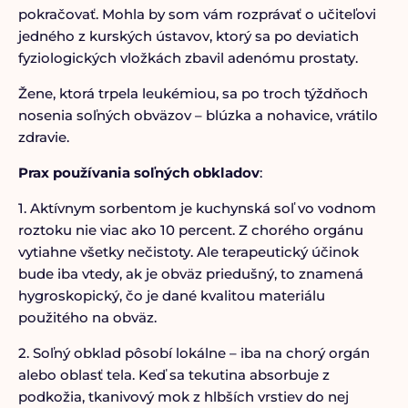
pokračovať. Mohla by som vám rozprávať o učiteľovi
jedného z kurských ústavov, ktorý sa po deviatich
fyziologických vložkách zbavil adenómu prostaty.
Žene, ktorá trpela leukémiou, sa po troch týždňoch
nosenia soľných obväzov – blúzka a nohavice, vrátilo
zdravie.
Prax používania soľných obkladov
:
1. Aktívnym sorbentom je kuchynská soľ vo vodnom
roztoku nie viac ako 10 percent. Z chorého orgánu
vytiahne všetky nečistoty. Ale terapeutický účinok
bude iba vtedy, ak je obväz priedušný, to znamená
hygroskopický, čo je dané kvalitou materiálu
použitého na obväz.
2. Soľný obklad pôsobí lokálne – iba na chorý orgán
alebo oblasť tela. Keď sa tekutina absorbuje z
podkožia, tkanivový mok z hlbších vrstiev do nej