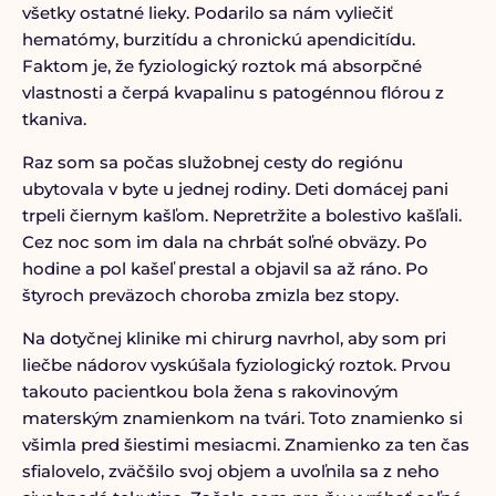
všetky ostatné lieky. Podarilo sa nám vyliečiť
hematómy, burzitídu a chronickú apendicitídu.
Faktom je, že fyziologický roztok má absorpčné
vlastnosti a čerpá kvapalinu s patogénnou flórou z
tkaniva.
Raz som sa počas služobnej cesty do regiónu
ubytovala v byte u jednej rodiny. Deti domácej pani
trpeli čiernym kašľom. Nepretržite a bolestivo kašľali.
Cez noc som im dala na chrbát soľné obväzy. Po
hodine a pol kašeľ prestal a objavil sa až ráno. Po
štyroch preväzoch choroba zmizla bez stopy.
Na dotyčnej klinike mi chirurg navrhol, aby som pri
liečbe nádorov vyskúšala fyziologický roztok. Prvou
takouto pacientkou bola žena s rakovinovým
materským znamienkom na tvári. Toto znamienko si
všimla pred šiestimi mesiacmi. Znamienko za ten čas
sfialovelo, zväčšilo svoj objem a uvoľnila sa z neho