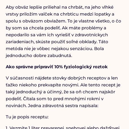
Aby obväz lepšie priliehal na chrbát, na jeho vlhké
vrstvy priložím valček na chrbticu medzi lopatky a
spolu s obväzom obviažem. To je vlastne všetko, o čo
by som sa chcela podeliť. Ak máte problémy a
nepodarilo sa vám ich vyriešiť v zdravotníckych
zariadeniach, skúste použiť soľné obklady. Táto
metóda nie je vôbec nejakou senzáciou. Bola
jednoducho dobre zabudnutá.
Ako správne pripraviť 10% fyziologický roztok
V súčasnosti nájdete stovky dobrých receptov a len
ťažko niekoho prekvapíte novými. Ale tento recept je
taký jednoduchý a účinný, že sa oň chcem najskôr
podeliť. Čítala som to pred mnohými rokmi v
novinách. Jedna zdravotná sestra napísala:
Tu je popis receptu:
1. Vezmite 1 liter prevarenej, snehovej alebo dažďovej