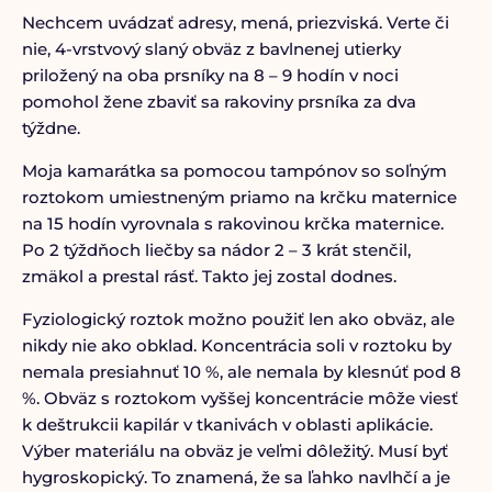
Nechcem uvádzať adresy, mená, priezviská. Verte či
nie, 4-vrstvový slaný obväz z bavlnenej utierky
priložený na oba prsníky na 8 – 9 hodín v noci
pomohol žene zbaviť sa rakoviny prsníka za dva
týždne.
Moja kamarátka sa pomocou tampónov so soľným
roztokom umiestneným priamo na krčku maternice
na 15 hodín vyrovnala s rakovinou krčka maternice.
Po 2 týždňoch liečby sa nádor 2 – 3 krát stenčil,
zmäkol a prestal rásť. Takto jej zostal dodnes.
Fyziologický roztok možno použiť len ako obväz, ale
nikdy nie ako obklad. Koncentrácia soli v roztoku by
nemala presiahnuť 10 %, ale nemala by klesnúť pod 8
%. Obväz s roztokom vyššej koncentrácie môže viesť
k deštrukcii kapilár v tkanivách v oblasti aplikácie.
Výber materiálu na obväz je veľmi dôležitý. Musí byť
hygroskopický. To znamená, že sa ľahko navlhčí a je