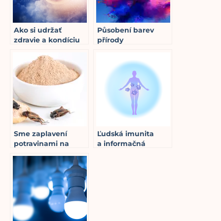
Ako si udržať
Působení barev
zdravie a kondíciu
přírody
7
min read
po celý rok (2. časť)
12
min read
Sme zaplavení
Ľudská imunita
potravinami na
a informačná
báze hmyzu,
závislosť
4
min read
dokonca aj v
organických a
vegánskych
produktoch
13
min read