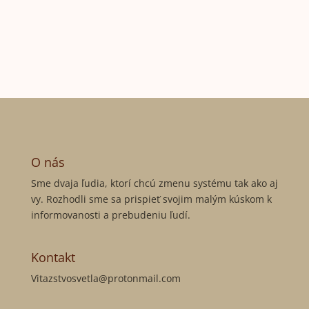
O nás
Sme dvaja ľudia, ktorí chcú zmenu systému tak ako aj
vy. Rozhodli sme sa prispieť svojim malým kúskom k
informovanosti a prebudeniu ľudí.
Kontakt
Vitazstvosvetla@protonmail.com