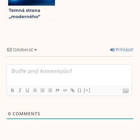
Temná strana
„moderného“
osvetlenia: Ako vám
fluorescenčné a
LED svietidlá ničia
zdravie
5
min read
Odoberať
Prihlásiť
{}
[+]
0
COMMENTS