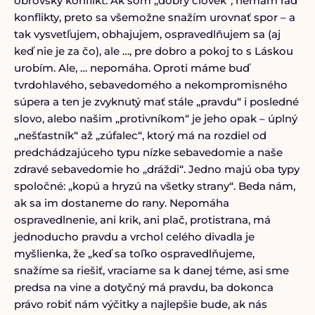
obrovský konflikt. Ak som „dobrý človek“, nemám rád
konflikty, preto sa všemožne snažím urovnať spor – a
tak vysvetľujem, obhajujem, ospravedlňujem sa (aj
keď nie je za čo), ale …, pre dobro a pokoj to s Láskou
urobím. Ale, … nepomáha. Oproti máme buď
tvrdohlavého, sebavedomého a nekompromisného
súpera a ten je zvyknutý mať stále „pravdu“ i posledné
slovo, alebo našim „protivníkom“ je jeho opak – úplný
„nešťastník“ až „zúfalec“, ktorý má na rozdiel od
predchádzajúceho typu nízke sebavedomie a naše
zdravé sebavedomie ho „dráždi“. Jedno majú oba typy
spoločné: „kopú a hryzú na všetky strany“. Beda nám,
ak sa im dostaneme do rany. Nepomáha
ospravedlnenie, ani krik, ani plač, protistrana, má
jednoducho pravdu a vrchol celého divadla je
myšlienka, že „keď sa toľko ospravedlňujeme,
snažíme sa riešiť, vraciame sa k danej téme, asi sme
predsa na vine a dotyčný má pravdu, ba dokonca
právo robiť nám výčitky a najlepšie bude, ak nás