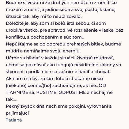
Buďme si vedomí že druhých nemôžem zmeniť, čo
môžem zmeniť je jedine seba a svoj postoj k danej
situácii tak, aby mi to neubližovalo.
Dôležité je, aby som si bol/a istá sebou, či som
urobil/a všetko, pre spravodlivé rozriešenie v láske, bez
konfliktu, s pochopením a súcitom..
Nepúšťajme sa do dopredu prehratých bitiek, buďme
múdri a nemíňajme svoju energiu.
Učme sa hľadať v každej situácii životnú múdrosť,
učme sa poznávať ako fungujú neviditeľné zákony vo
stvorení a podľa nich sa začnime riadiť a chovať.
Ak nám má byť za čím ľúto a strácame niečo
(niekoho) cenné/(ho) zachraňujme, ak nie.. OD
TIAHNIME sa, PUSTIME, ODPUSTIME a nechajme
tak….
Pekný zvyšok dňa nech sme pokojní, vyrovnaní a
prijímajúci
Tatiana