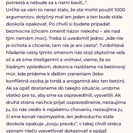
potrestá a nebude sa s nami baviť…“.
Určite sa vám to neraz stalo, že ste mohli použiť 1000
argumentov, dotyčný mal len jeden a ten bude stále
dookola opakovať. Po chvíli si budete pripadať
bezmocne (chcem zmeniť názor niekoho – ale nad
tým nemám moc). Treba si uvedomiť jedno: „kde nie
je ochota a chcenie, tam nie je ani cesta“. Tvrdohlavé
hľadanie cesty týmto smerom nás stojí zbytočne veľa
síl a ak sme inteligentní a vnímaví, vieme, že so
žiadnym výsledkom, dokonca narážame na betónový
múr, kde prídeme k ďalším zraneniam (lebo
konfliktná osoba je tvrdá a arogantná ako ten betón).
Ak sa opäť dostaneme do takejto situácie, urobme
všetko pre to, aby sme sa ospravedlnili, vysvetlili. Ak
druhá strana nechce prijať ospravedlnenie, nezaujíma
ju, čo nás viedlo k nejakému chovaniu, nezaujíma ju,
či sme konali neúmyselne, len jednoducho stále
dookola opakuje „svoju pravdu“, v takej chvíli stráca
význam niečo vysvetľovať dokazovať a spájať.