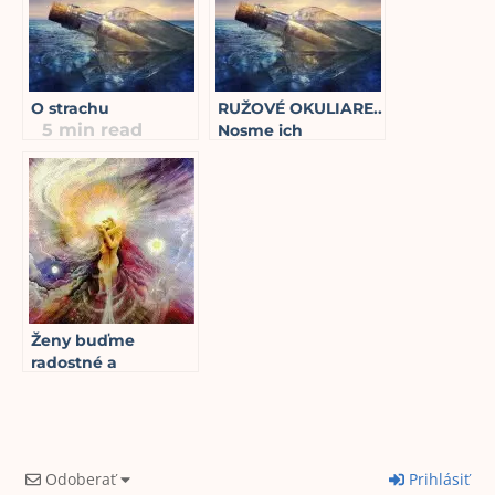
POSUN
8
min read
O strachu
RUŽOVÉ OKULIARE..
5
min read
Nosme ich
2
min read
Ženy buďme
radostné a
spontánne – po
takých bude pravý
muž túžiť – III. diel
2
min read
Odoberať
Prihlásiť