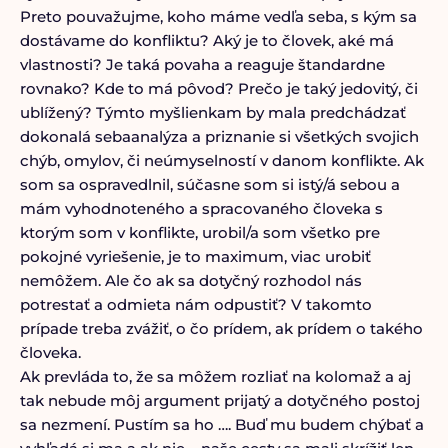
Preto pouvažujme, koho máme vedľa seba, s kým sa
dostávame do konfliktu? Aký je to človek, aké má
vlastnosti? Je taká povaha a reaguje štandardne
rovnako? Kde to má pôvod? Prečo je taký jedovitý, či
ublížený? Týmto myšlienkam by mala predchádzať
dokonalá sebaanalýza a priznanie si všetkých svojich
chýb, omylov, či neúmyselností v danom konflikte. Ak
som sa ospravedlnil, súčasne som si istý/á sebou a
mám vyhodnoteného a spracovaného človeka s
ktorým som v konflikte, urobil/a som všetko pre
pokojné vyriešenie, je to maximum, viac urobiť
nemôžem. Ale čo ak sa dotyčný rozhodol nás
potrestať a odmieta nám odpustiť? V takomto
prípade treba zvážiť, o čo prídem, ak prídem o takého
človeka.
Ak prevláda to, že sa môžem rozliať na kolomaž a aj
tak nebude môj argument prijatý a dotyčného postoj
sa nezmení. Pustím sa ho …. Buď mu budem chýbať a