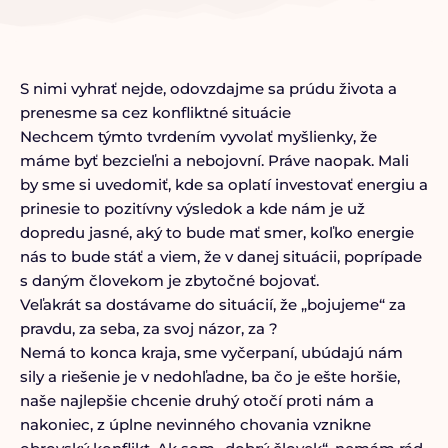
S nimi vyhrať nejde, odovzdajme sa prúdu života a
prenesme sa cez konfliktné situácie
Nechcem týmto tvrdením vyvolať myšlienky, že
máme byť bezcieľni a nebojovní. Práve naopak. Mali
by sme si uvedomiť, kde sa oplatí investovať energiu a
prinesie to pozitívny výsledok a kde nám je už
dopredu jasné, aký to bude mať smer, koľko energie
nás to bude stáť a viem, že v danej situácii, poprípade
s daným človekom je zbytočné bojovať.
Veľakrát sa dostávame do situácií, že „bojujeme“ za
pravdu, za seba, za svoj názor, za ?
Nemá to konca kraja, sme vyčerpaní, ubúdajú nám
sily a riešenie je v nedohľadne, ba čo je ešte horšie,
naše najlepšie chcenie druhý otočí proti nám a
nakoniec, z úplne nevinného chovania vznikne