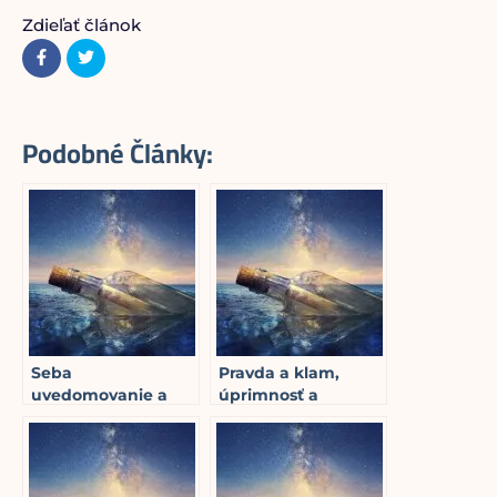
Zdieľať článok
Podobné Články:
Seba
Pravda a klam,
uvedomovanie a
úprimnosť a
seba prijatie
manipulácia,
2
min read
konanie a
neriešenie, čistenie
& prepúšťanie,