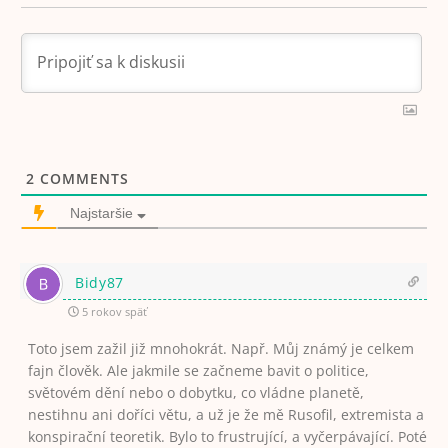
2
COMMENTS
Najstaršie
Bidy87
5 rokov späť
Toto jsem zažil již mnohokrát. Např. Můj známý je celkem
fajn člověk. Ale jakmile se začneme bavit o politice,
světovém dění nebo o dobytku, co vládne planetě,
nestihnu ani doříci větu, a už je že mě Rusofil, extremista a
konspirační teoretik. Bylo to frustrující, a vyčerpávající. Poté