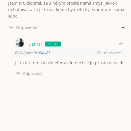
jsem si uvědomil, že s někým prostě nemá smysl jakkoli
debatovat, a že je to on, komu by mělo být smutno že sama
sebe.
Odpovedať
Daniel
Autor
Odpovedať
Bidy87
5 rokov späť
Je to tak, ten kto vidieť pravdu nechce ju prosto neuvidí
Odpovedať