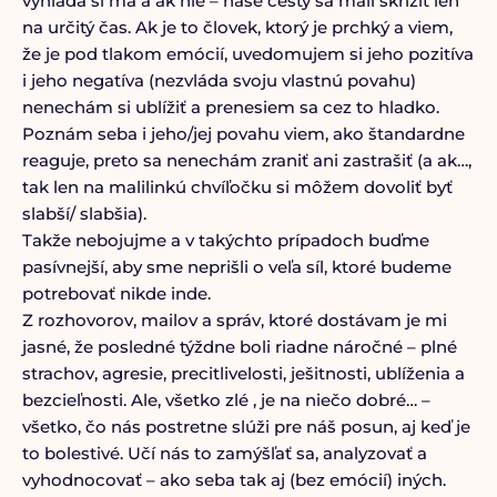
vyhľadá si ma a ak nie – naše cesty sa mali skrížiť len
na určitý čas. Ak je to človek, ktorý je prchký a viem,
že je pod tlakom emócií, uvedomujem si jeho pozitíva
i jeho negatíva (nezvláda svoju vlastnú povahu)
nenechám si ublížiť a prenesiem sa cez to hladko.
Poznám seba i jeho/jej povahu viem, ako štandardne
reaguje, preto sa nenechám zraniť ani zastrašiť (a ak…,
tak len na malilinkú chvíľočku si môžem dovoliť byť
slabší/ slabšia).
Takže nebojujme a v takýchto prípadoch buďme
pasívnejší, aby sme neprišli o veľa síl, ktoré budeme
potrebovať nikde inde.
Z rozhovorov, mailov a správ, ktoré dostávam je mi
jasné, že posledné týždne boli riadne náročné – plné
strachov, agresie, precitlivelosti, ješitnosti, ublíženia a
bezcieľnosti. Ale, všetko zlé , je na niečo dobré… –
všetko, čo nás postretne slúži pre náš posun, aj keď je
to bolestivé. Učí nás to zamýšľať sa, analyzovať a
vyhodnocovať – ako seba tak aj (bez emócií) iných.