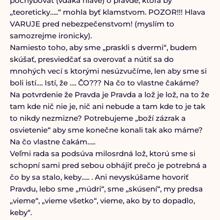
pochybovať (vďaka hlave) o pravde, ktorá by
„teoreticky…..“ mohla byť klamstvom. POZOR!!! Hlava
VARUJE pred nebezpečenstvom! (myslím to
samozrejme ironicky).
Namiesto toho, aby sme „praskli s dvermi“, budem
skúšať, presviedčať sa overovať a nútiť sa do
mnohých vecí s ktorými nesúzvučíme, len aby sme si
boli istí…. Istí, že …. ČO??? Na čo to vlastne čakáme?
Na potvrdenie že Pravda je Pravda a lož je lož, na to že
tam kde nič nie je, nič ani nebude a tam kde to je tak
to nikdy nezmizne? Potrebujeme „boží zázrak a
osvietenie“ aby sme konečne konali tak ako máme?
Na čo vlastne čakám…..
Veľmi rada sa podsúva milosrdná lož, ktorú sme si
schopní sami pred sebou obhájiť prečo je potrebná a
čo by sa stalo, keby….. . Ani nevyskúšame hovoriť
Pravdu, lebo sme „múdri“, sme „skúsení“, my predsa
„vieme“, „vieme všetko“, vieme, ako by to dopadlo,
keby“.