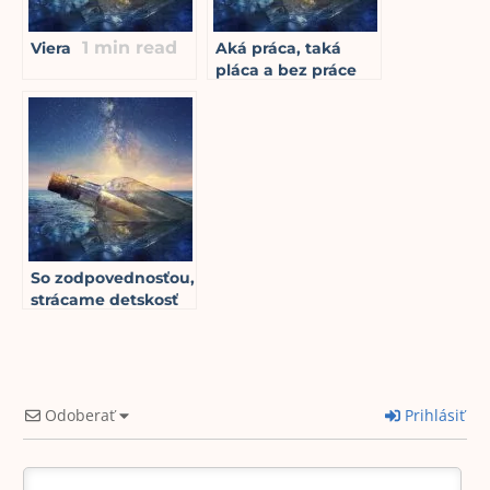
1
min read
Viera
Aká práca, taká
pláca a bez práce
nie sú koláče
1
min read
So zodpovednosťou,
strácame detskosť
1
min read
Odoberať
Prihlásiť