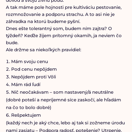
dôvod a svoju živnú pôdu.
A tak máme pole hojnosti pre kultiváciu pestovanie,
rozmnožovanie a podporu strachu. A to asi nie je
záhradka na ktorú budeme pyšní.
Dnes ešte tolerantný som, budem ním zajtra? O
týždeň? Keďže žijem prítomný okamih, ja neviem čo
bude.
Ale držme sa niekoľkých pravidiel:
Mám svoju cenu
Pod cenu nepôjdem
Nepôjdem proti Vôli
Mám rád ľudí
Nič neočakávam – som nastavený/á neutrálne
(dobré poteší a nepríjemné síce zaskočí, ale hľadám
na čo to bolo dobré)
Rešpektujem
(každý nech je aký chce, lebo aj tak si zožneme úrodu
nami zasiatu – Podpora radosť, potešenie? Utrpenie,