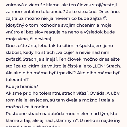
vnímavá a viem že klame, ale ten človek stojí/nestojí
za momentálnu toleranciu? Je to situačné. Dnes áno,
zajtra už možno nie, ja neviem čo bude zajtra 🙂
(dotyčný o tom rozhodne svojím chcením a moje
vnútro aj bez slov reaguje na neho a výsledok bude
moja viera, či neviera).
Dnes ešte áno, lebo tak to cítim, rešpektujem jeho
slabosť, kedy ho strach „válcuje“ a nevie nad ním
zvíťaziť. Strach je silnejší. Ten človek možno dnes ešte
stojí za to, cítim, že vnútro je čisté a je to „LEN“ Strach.
Ale ako dlho máme byť trpezliví? Ako dlho máme byť
tolerantní?
Kde je hranica?
Ak sme pridlho tolerantní, strach víťazí. Ovláda. A už v
tom nie je len jeden, sú tam dvaja a možno i traja a
možno i celá rodina.
Postupne strach nadobúda moc nielen nad tým, kto
klame a tají, ale aj nad „klamným“. U neho si nájde iný