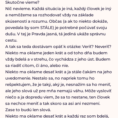
Skutočne vieme?
Nič nevieme. Každá situácia je iná, každý človek je iný
a nemôžeme sa rozhodovať vždy na základe
skúseností a rozumu. Občas (a ak to niekto dokáže,
povedala by som STÁLE) je potrebné počúvať svoju
dušu. V tej je Pravda jasná, tá jediná ukáže správnu
cestu.
A tak sa teda dostávam opäť k otázke: Veriť? Neveriť?
Niekto ma oklame jeden krát a od toho dňa budem
vždy bdelá a v strehu, čo vychádza z jeho úst. Budem
sa riadiť citom, či áno, alebo nie.
Niekto ma oklame desať krát a ja stále čakám na jeho
uvedomenie. Nestalo sa, no napriek tomu ho
rešpektujem, že je taký, aký je, nesnažím sa ho meniť,
ale jeho slová už pre mňa nemajú váhu. Môže vysloviť
niečo a ja dopredu viem, že sa to nestane, ten človek
sa nechce meniť a tak skoro sa asi ani nezmení.
Zase to budú len slová.
Niekto ma oklame desať krát a každý raz som bdelá,