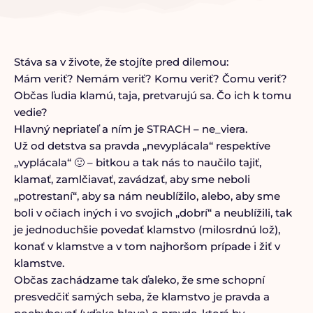
Stáva sa v živote, že stojíte pred dilemou:
Mám veriť? Nemám veriť? Komu veriť? Čomu veriť?
Občas ľudia klamú, taja, pretvarujú sa. Čo ich k tomu
vedie?
Hlavný nepriateľ a ním je STRACH – ne_viera.
Už od detstva sa pravda „nevyplácala“ respektíve
„vyplácala“ 🙂 – bitkou a tak nás to naučilo tajiť,
klamať, zamlčiavať, zavádzať, aby sme neboli
„potrestaní“, aby sa nám neublížilo, alebo, aby sme
boli v očiach iných i vo svojich „dobrí“ a neublížili, tak
je jednoduchšie povedať klamstvo (milosrdnú lož),
konať v klamstve a v tom najhoršom prípade i žiť v
klamstve.
Občas zachádzame tak ďaleko, že sme schopní
presvedčiť samých seba, že klamstvo je pravda a