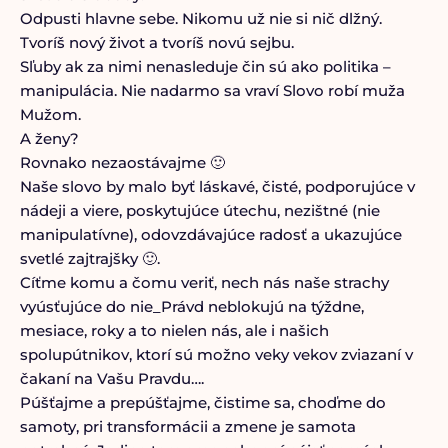
Odpusti hlavne sebe. Nikomu už nie si nič dlžný.
Tvoríš nový život a tvoríš novú sejbu.
Sľuby ak za nimi nenasleduje čin sú ako politika –
manipulácia. Nie nadarmo sa vraví Slovo robí muža
Mužom.
A ženy?
Rovnako nezaostávajme 🙂
Naše slovo by malo byť láskavé, čisté, podporujúce v
nádeji a viere, poskytujúce útechu, nezištné (nie
manipulatívne), odovzdávajúce radosť a ukazujúce
svetlé zajtrajšky 🙂.
Cíťme komu a čomu veriť, nech nás naše strachy
vyúsťujúce do nie_Právd neblokujú na týždne,
mesiace, roky a to nielen nás, ale i našich
spolupútnikov, ktorí sú možno veky vekov zviazaní v
čakaní na Vašu Pravdu….
Púšťajme a prepúšťajme, čistime sa, choďme do
samoty, pri transformácii a zmene je samota