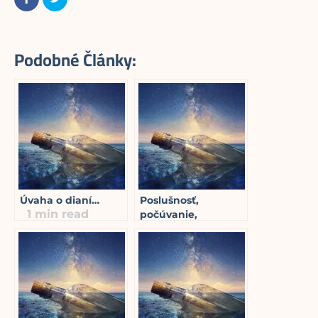
Podobné Články:
Úvaha o dianí…
Poslušnosť,
1
min read
počúvanie,
vnímanie a
dodržiavanie
1
min read