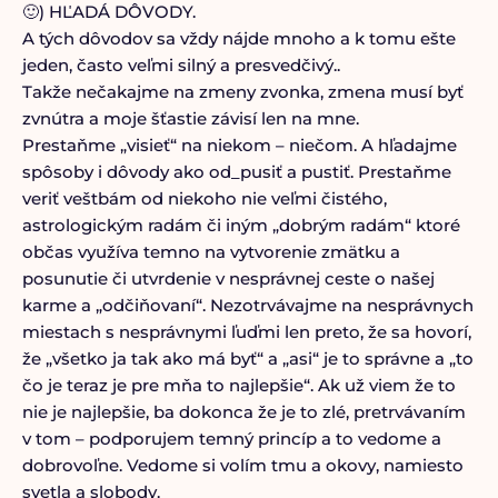
🙂) HĽADÁ DÔVODY.
A tých dôvodov sa vždy nájde mnoho a k tomu ešte
jeden, často veľmi silný a presvedčivý..
Takže nečakajme na zmeny zvonka, zmena musí byť
zvnútra a moje šťastie závisí len na mne.
Prestaňme „visieť“ na niekom – niečom. A hľadajme
spôsoby i dôvody ako od_pusiť a pustiť. Prestaňme
veriť veštbám od niekoho nie veľmi čistého,
astrologickým radám či iným „dobrým radám“ ktoré
občas využíva temno na vytvorenie zmätku a
posunutie či utvrdenie v nesprávnej ceste o našej
karme a „odčiňovaní“. Nezotrvávajme na nesprávnych
miestach s nesprávnymi ľuďmi len preto, že sa hovorí,
že „všetko ja tak ako má byť“ a „asi“ je to správne a „to
čo je teraz je pre mňa to najlepšie“. Ak už viem že to
nie je najlepšie, ba dokonca že je to zlé, pretrvávaním
v tom – podporujem temný princíp a to vedome a
dobrovoľne. Vedome si volím tmu a okovy, namiesto
svetla a slobody.