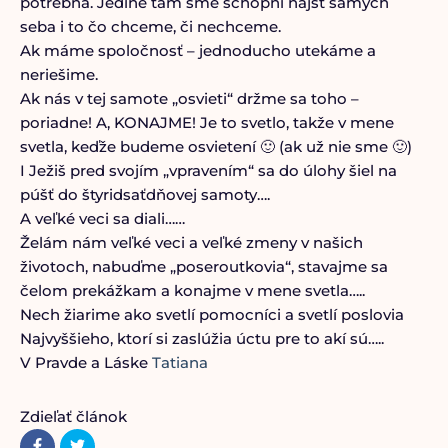
potrebná. Jedine tam sme schopní nájsť samých
seba i to čo chceme, či nechceme.
Ak máme spoločnosť – jednoducho utekáme a
neriešime.
Ak nás v tej samote „osvieti“ držme sa toho –
poriadne! A, KONAJME! Je to svetlo, takže v mene
svetla, keďže budeme osvietení 🙂 (ak už nie sme 🙂)
I Ježiš pred svojím „vpravením“ sa do úlohy šiel na
púšť do štyridsaťdňovej samoty….
A veľké veci sa diali……
Želám nám veľké veci a veľké zmeny v našich
životoch, nabuďme „poseroutkovia“, stavajme sa
čelom prekážkam a konajme v mene svetla…..
Nech žiarime ako svetlí pomocníci a svetlí poslovia
Najvyššieho, ktorí si zaslúžia úctu pre to akí sú…..
V Pravde a Láske
Tatiana
Zdieľať článok