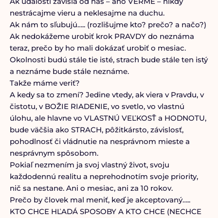
Ak udalosti závisia od nás – áno VERME – nikdy
nestrácajme vieru a neklesajme na duchu.
Ak nám to sľubujú….. (rozlišujme kto? prečo? a načo?)
Ak nedokážeme urobiť krok PRAVDY do neznáma
teraz, prečo by ho mali dokázať urobiť o mesiac.
Okolnosti budú stále tie isté, strach bude stále ten istý
a neznáme bude stále neznáme.
Takže máme veriť?
A kedy sa to zmení? Jedine vtedy, ak viera v Pravdu, v
čistotu, v BOŽIE RIADENIE, vo svetlo, vo vlastnú
úlohu, ale hlavne vo VLASTNÚ VEĽKOSŤ a HODNOTU,
bude väčšia ako STRACH, pôžitkársto, závislosť,
pohodlnosť či vládnutie na nesprávnom mieste a
nesprávnym spôsobom.
Pokiaľ nezmením ja svoj vlastný život, svoju
každodennú realitu a neprehodnotím svoje priority,
nič sa nestane. Ani o mesiac, ani za 10 rokov.
Prečo by človek mal meniť, keď je akceptovaný…..
KTO CHCE HĽADÁ SPOSOBY A KTO CHCE (NECHCE