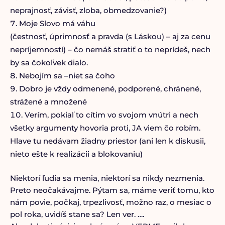
neprajnosť, závisť, zloba, obmedzovanie?)
Moje Slovo má váhu
(čestnosť, úprimnosť a pravda (s Láskou) – aj za cenu
nepríjemností) – čo nemáš stratiť o to neprídeš, nech
by sa čokoľvek dialo.
Nebojím sa –niet sa čoho
Dobro je vždy odmenené, podporené, chránené,
strážené a množené
Verím, pokiaľ to cítim vo svojom vnútri a nech
všetky argumenty hovoria proti, JA viem čo robím.
Hlave tu nedávam žiadny priestor (ani len k diskusii,
nieto ešte k realizácii a blokovaniu)
Niektorí ľudia sa menia, niektorí sa nikdy nezmenia.
Preto neočakávajme. Pýtam sa, máme veriť tomu, kto
nám povie, počkaj, trpezlivosť, možno raz, o mesiac o
pol roka, uvidíš stane sa? Len ver. ….