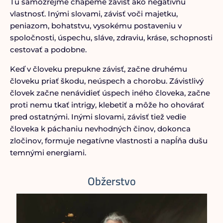
Tu samozrejme chápeme závisť ako negatívnu
vlastnosť. Inými slovami, závisť voči majetku,
peniazom, bohatstvu, vysokému postaveniu v
spoločnosti, úspechu, sláve, zdraviu, kráse, schopnosti
cestovať a podobne.
Keď v človeku prepukne závisť, začne druhému
človeku priať škodu, neúspech a chorobu. Závistlivý
človek začne nenávidieť úspech iného človeka, začne
proti nemu tkať intrigy, klebetiť a môže ho ohovárať
pred ostatnými. Inými slovami, závisť tiež vedie
človeka k páchaniu nevhodných činov, dokonca
zločinov, formuje negatívne vlastnosti a napĺňa dušu
temnými energiami.
Obžerstvo