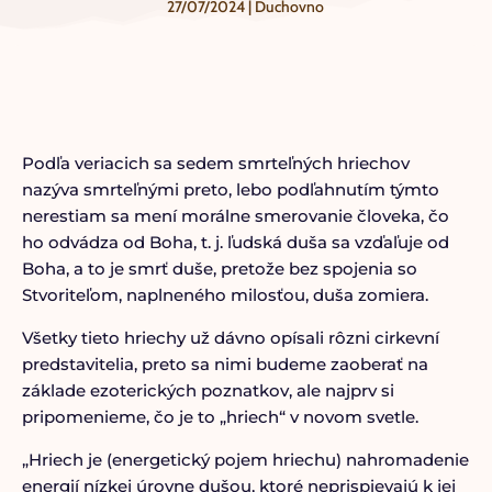
27/07/2024
|
Duchovno
Podľa veriacich sa sedem smrteľných hriechov
nazýva smrteľnými preto, lebo podľahnutím týmto
nerestiam sa mení morálne smerovanie človeka, čo
ho odvádza od Boha, t. j. ľudská duša sa vzďaľuje od
Boha, a to je smrť duše, pretože bez spojenia so
Stvoriteľom, naplneného milosťou, duša zomiera.
Všetky tieto hriechy už dávno opísali rôzni cirkevní
predstavitelia, preto sa nimi budeme zaoberať na
základe ezoterických poznatkov, ale najprv si
pripomenieme, čo je to „hriech“ v novom svetle.
„Hriech je (energetický pojem hriechu) nahromadenie
energií nízkej úrovne dušou, ktoré neprispievajú k jej