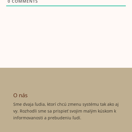
0
COMMENTS
O nás
Sme dvaja ľudia, ktorí chcú zmenu systému tak ako aj
vy. Rozhodli sme sa prispieť svojim malým kúskom k
informovanosti a prebudeniu ľudí.