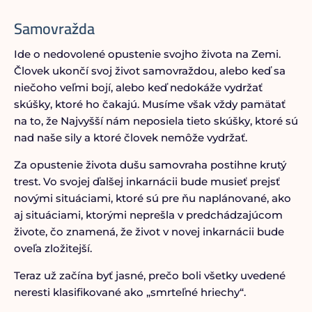
Samovražda
Ide o nedovolené opustenie svojho života na Zemi.
Človek ukončí svoj život samovraždou, alebo keď sa
niečoho veľmi bojí, alebo keď nedokáže vydržať
skúšky, ktoré ho čakajú. Musíme však vždy pamätať
na to, že Najvyšší nám neposiela tieto skúšky, ktoré sú
nad naše sily a ktoré človek nemôže vydržať.
Za opustenie života dušu samovraha postihne krutý
trest. Vo svojej ďalšej inkarnácii bude musieť prejsť
novými situáciami, ktoré sú pre ňu naplánované, ako
aj situáciami, ktorými neprešla v predchádzajúcom
živote, čo znamená, že život v novej inkarnácii bude
oveľa zložitejší.
Teraz už začína byť jasné, prečo boli všetky uvedené
neresti klasifikované ako „smrteľné hriechy“.