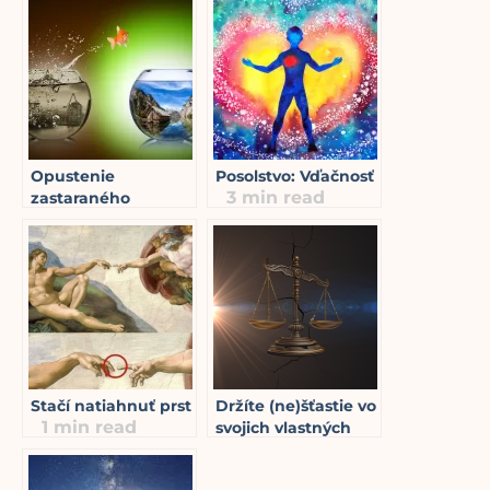
Opustenie
Posolstvo: Vďačnosť
3
min read
zastaraného
systému
6
min read
Stačí natiahnuť prst
Držíte (ne)šťastie vo
1
min read
svojich vlastných
rukách
12
min read