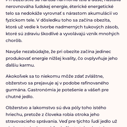
nerovnováha ľudskej energie, éterické energetické
telo sa nedokáže vyrovnať s nárastom akumulácií vo
fyzickom tele. V dôsledku toho sa začína obezita,
ktorá už vedie k tvorbe nadmerných tukových zásob,
ktoré sú zdraviu škodlivé a vyvolávajú vznik mnohých
chorôb.
Navyše nezabúdajte, že pri obezite začína jedinec
produkovať energie nižšej kvality, čo ovplyvňuje jeho
ďalšiu karmu.
Akokoľvek sa to niekomu môže zdať zvláštne,
obžerstvo sa prejavuje aj v podobe rafinovaného
gurmána. Gastronómia je potešenie a vášeň pre
chutné jedlo.
Obžerstvo a lakomstvo sú dva póly toho istého
hriechu, pretože z človeka robia otroka jeho
stravovacieho správania. Veď pre týchto ľudí jedlo už