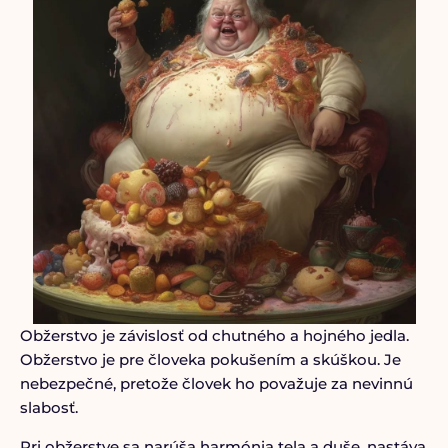
Obžerstvo je závislosť od chutného a hojného jedla.
Obžerstvo je pre človeka pokušením a skúškou. Je
nebezpečné, pretože človek ho považuje za nevinnú
slabosť.
Pri obžerstve sa narúša harmónia tela a duše, nastáva