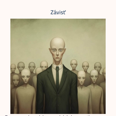
Závisť