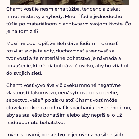
Chamtivosť je nesmierna túžba, tendencia získať
hmotné statky a výhody. Mnohí ľudia jednoducho
túžia po materiálnom blahobyte vo svojom živote. Čo
je na tom zlé?
Musíme pochopiť, že Boh dáva ľuďom možnosť
rozvíjať svoje talenty, duchovnosť a venovať sa
tvorivosti a že materiálne bohatstvo je návnada a
pokušenie, ktoré diabol dáva človeku, aby ho vtiahol
do svojich sietí.
Chamtivosť vyvoláva v človeku mnohé negatívne
vlastnosti: lakomstvo, nenásytnosť po spotrebe,
sebectvo, vášeň po zisku atď. Chamtivosť môže
človeka dokonca dohnať k spáchaniu trestného činu,
aby sa stal ešte bohatším alebo aby neprišiel o už
nadobudnuté bohatstvo.
Inými slovami, bohatstvo je jedným z najsilnejších