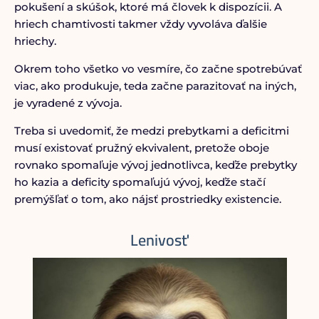
pokušení a skúšok, ktoré má človek k dispozícii. A
hriech chamtivosti takmer vždy vyvoláva ďalšie
hriechy.
Okrem toho všetko vo vesmíre, čo začne spotrebúvať
viac, ako produkuje, teda začne parazitovať na iných,
je vyradené z vývoja.
Treba si uvedomiť, že medzi prebytkami a deficitmi
musí existovať pružný ekvivalent, pretože oboje
rovnako spomaľuje vývoj jednotlivca, keďže prebytky
ho kazia a deficity spomaľujú vývoj, keďže stačí
premýšľať o tom, ako nájsť prostriedky existencie.
Lenivosť