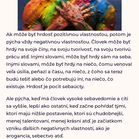
Ak môže byť hrdosť pozitívnou vlastnosťou, potom je
pýcha vždy negatívnou vlastnosťou. Človek môže byť
hrdý na svoje činy, na svoju tvorivosť, na svoju tvorivú
prácu atď. Inými slovami, môže byť hrdý sám na seba.
Inými slovami, môže byť hrdý na niečo, čomu venoval
veľa úsilia, peňazí a času, na niečo, z čoho sa teraz
budú tešiť alebo čo potrebujú iní, na niečo, čo
existuje. Hrdosť je pocit sebaúcty.
Ale pýcha, keď má človek vysoké sebavedomie a cíti
sa vyššie, lepší ako ostatní, keď začne pohŕdať tými,
ktorí majú nižšie postavenie, ktorí sú chudobnejší,
menej talentovaní, menej krásni atď. je začiatkom
vzniku ďalších negatívnych vlastností, ako je
arogancia, sebectvo atď.