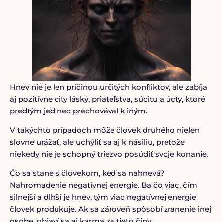
Hnev nie je len príčinou určitých konfliktov, ale zabíja
aj pozitívne city lásky, priateľstva, súcitu a úcty, ktoré
predtým jedinec prechovával k iným.
V takýchto prípadoch môže človek druhého nielen
slovne urážať, ale uchýliť sa aj k násiliu, pretože
niekedy nie je schopný triezvo posúdiť svoje konanie.
Čo sa stane s človekom, keď sa nahnevá?
Nahromadenie negatívnej energie. Ba čo viac, čím
silnejší a dlhší je hnev, tým viac negatívnej energie
človek produkuje. Ak sa zároveň spôsobí zranenie inej
osobe, objaví sa aj karma za tieto činy.