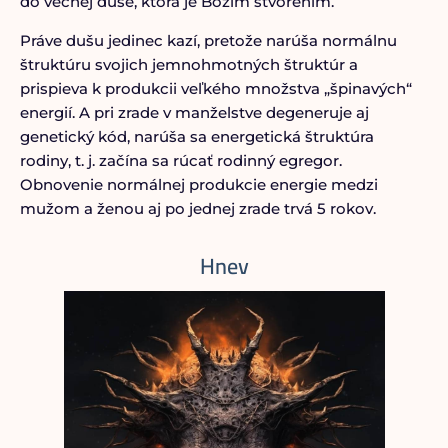
do večnej duše, ktorá je Božím stvorením.
Práve dušu jedinec kazí, pretože narúša normálnu
štruktúru svojich jemnohmotných štruktúr a
prispieva k produkcii veľkého množstva „špinavých“
energií. A pri zrade v manželstve degeneruje aj
genetický kód, narúša sa energetická štruktúra
rodiny, t. j. začína sa rúcať rodinný egregor.
Obnovenie normálnej produkcie energie medzi
mužom a ženou aj po jednej zrade trvá 5 rokov.
Hnev