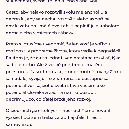
skľúčenosti, svedčí to len o jeho slabej vôli.
Často, aby nejako rozptýlil svoju melanchóliu a
depresiu, aby sa nechal rozptýliť alebo aspoň na
chvíľu zabudol, má človek chuť naplniť ju alkoholom
doma alebo v miestach zábavy.
Preto si musíme uvedomiť, že lenivosť je voľbou
možnosti v programe života, ktorá vedie k degradácii.
Faktom je, že ak sa jednotlivec prestane rozvíjať, týka
sa to len jeho. Ale životné prostredie, matérie
priestoru a času, hmota a jemnohmotné roviny Zeme
sa naďalej vyvíjajú. To znamená, že postupne sa
potenciál vonkajšieho sveta stáva väčším ako
potenciál človeka a začína naňho pôsobiť
deprimujúco, čo ďalej brzdí jeho rozvoj.
O siedmich „smrteľných hriechoch“ sme hovorili
vyššie, hoci sem treba zaradiť aj ďalší hriech:
samovraždu.