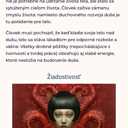
nie je potrebné na udržanie života tela, ale stalo sa
vytúženým cieľom života. Človek zažíva zámenu
zmyslu života: namiesto duchovného rozvoja duše je
tu potešenie pre telo.
Človek musí pochopiť, že keď kladie svoje telo nad
dušu, telo sa stáva lákadlom pre odporné rozkoše a
vášne. Všetky drobné pôžitky (nepochádzajúce z
tvorivosti a tvrdej práce) obsahujú aj slabé energie,
ktoré neslúžia na budovanie duše.
Žiadostivosť