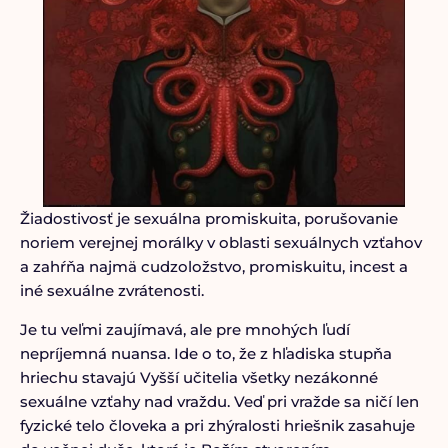
Žiadostivosť je sexuálna promiskuita, porušovanie
noriem verejnej morálky v oblasti sexuálnych vzťahov
a zahŕňa najmä cudzoložstvo, promiskuitu, incest a
iné sexuálne zvrátenosti.
Je tu veľmi zaujímavá, ale pre mnohých ľudí
nepríjemná nuansa. Ide o to, že z hľadiska stupňa
hriechu stavajú Vyšší učitelia všetky nezákonné
sexuálne vzťahy nad vraždu. Veď pri vražde sa ničí len
fyzické telo človeka a pri zhýralosti hriešnik zasahuje