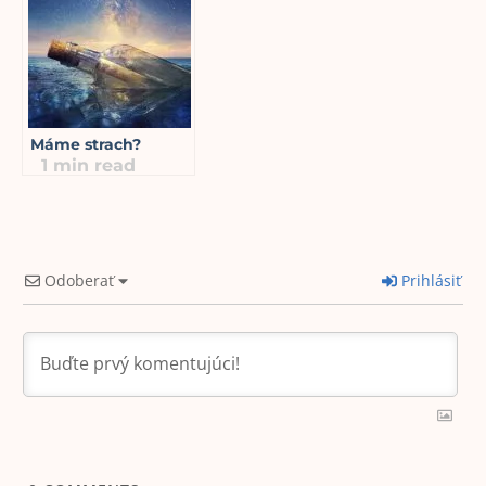
Máme strach?
1
min read
Odoberať
Prihlásiť