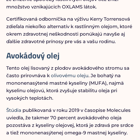
množstvo vznikajúcich OXLAMS látok.
Certifikovaná odborníčka na výživu Kerry Torrensová
zdieľala niekoľko alternatív k rastlinným olejom, ktoré
okrem zdravotnej neškodnosti ponúkajú navyše aj
ďalšie zdravotné prínosy pre vás a vašu rodinu.
Avokádový olej
Tento olej lisovaný z plodov avokádového stromu sa
často prirovnáva k
olivovému oleju
. Je bohatý na
mononenasýtené mastné kyseliny (MUFA), najmä
kyselinu olejovú, ktorá zvyšuje stabilitu oleja pri
vysokých teplotách.
Štúdia
publikovaná v roku 2019 v časopise Molecules
uviedla, že takmer 70 percent avokádového oleja
pozostáva z kyseliny olejovej, ktorá je zdravá pre srdce
a tiež mononenasýtenej omega-9 mastnej kyseliny.