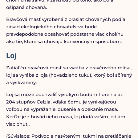
ošípaná chovaná.
Bravčová masť vyrobená z prasiat chovaných podľa
zásad ekologického chovateľstva bude
pravdepodobne obsahovať podstatne viac cholínu
ako tie, ktoré sa chovajú konvenčným spôsobom.
Loj
Zatiaľ čo bravčová masť sa vyrába z bravčového mäsa,
loj sa vyrába z loja (hovädzieho tuku), ktorý bol sčírený
a vyškvarený.
Loj sa môže pochváliť vysokým bodom horenia až
204 stupňov Celzia, vďaka čomu je vynikajúcou
voľbou na vyprážanie, dusenie a opekanie mäsa.
Keďže je z hovädzieho mäsa, loj dodá vašim jedlám
viac chuti.
(Súvisiace: Podvod s nasýtenými tukmi na pretláčanie