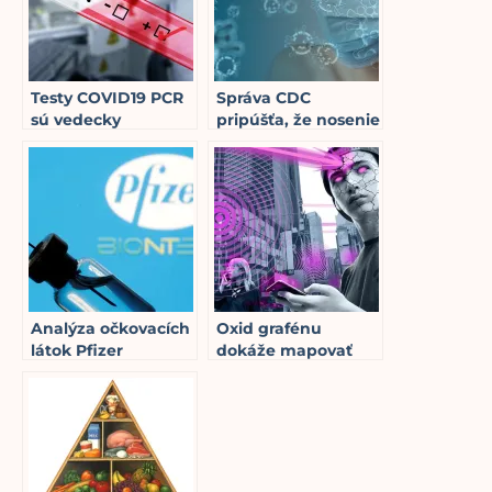
Testy COVID19 PCR
Správa CDC
sú vedecky
pripúšťa, že nosenie
bezpredmetné
masky neposkytuje
9
min read
žiadnu skutočnú
ochranu pred
covidom
3
min read
Analýza očkovacích
Oxid grafénu
látok Pfizer
dokáže mapovať
používaných na
náš mozog a zbierať
území Slovenska
informácie, ako sú
8
min read
spomienky,
myšlienky, vnemy,
emócie alebo pocity
11
min read