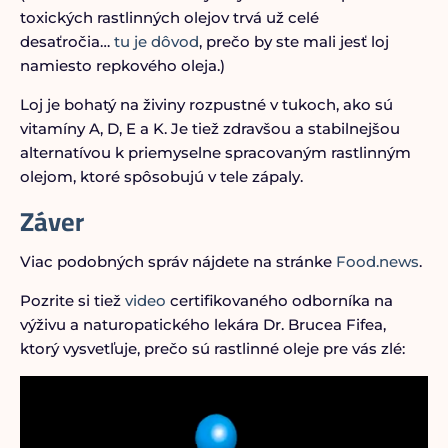
toxických rastlinných olejov trvá už celé
desaťročia…
tu je dôvod
, prečo by ste mali jesť loj
namiesto repkového oleja.)
Loj je bohatý na živiny rozpustné v tukoch, ako sú
vitamíny A, D, E a K. Je tiež zdravšou a stabilnejšou
alternatívou k priemyselne spracovaným rastlinným
olejom, ktoré spôsobujú v tele zápaly.
Záver
Viac podobných správ nájdete na stránke
Food.news
.
Pozrite si tiež
video
certifikovaného odborníka na
výživu a naturopatického lekára Dr. Brucea Fifea,
ktorý vysvetľuje, prečo sú rastlinné oleje pre vás zlé: