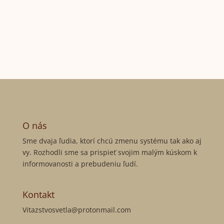
O nás
Sme dvaja ľudia, ktorí chcú zmenu systému tak ako aj
vy. Rozhodli sme sa prispieť svojim malým kúskom k
informovanosti a prebudeniu ľudí.
Kontakt
Vitazstvosvetla@protonmail.com