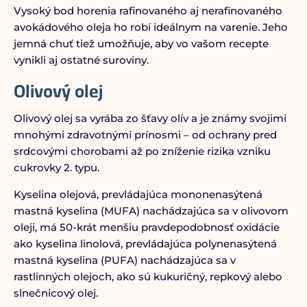
Vysoký bod horenia rafinovaného aj nerafinovaného
avokádového oleja ho robí ideálnym na varenie. Jeho
jemná chuť tiež umožňuje, aby vo vašom recepte
vynikli aj ostatné suroviny.
Olivový olej
Olivový olej sa vyrába zo šťavy olív a je známy svojimi
mnohými zdravotnými prínosmi – od ochrany pred
srdcovými chorobami až po zníženie rizika vzniku
cukrovky 2. typu.
Kyselina olejová, prevládajúca mononenasýtená
mastná kyselina (MUFA) nachádzajúca sa v olivovom
oleji, má 50-krát menšiu pravdepodobnosť oxidácie
ako kyselina linolová, prevládajúca polynenasýtená
mastná kyselina (PUFA) nachádzajúca sa v
rastlinných olejoch, ako sú kukuričný, repkový alebo
slnečnicový olej.