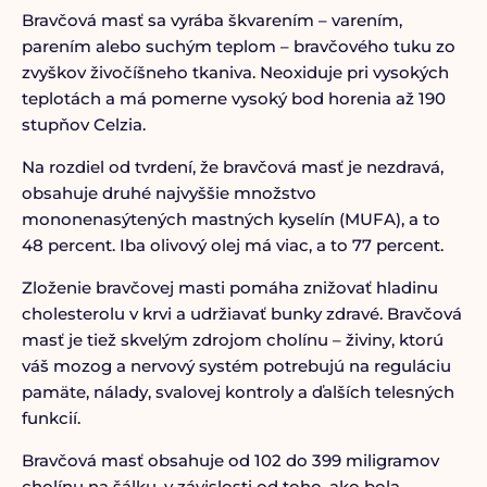
Bravčová masť sa vyrába škvarením – varením,
parením alebo suchým teplom – bravčového tuku zo
zvyškov živočíšneho tkaniva. Neoxiduje pri vysokých
teplotách a má pomerne vysoký bod horenia až 190
stupňov Celzia.
Na rozdiel od tvrdení, že bravčová masť je nezdravá,
obsahuje druhé najvyššie množstvo
mononenasýtených mastných kyselín (MUFA), a to
48 percent. Iba olivový olej má viac, a to 77 percent.
Zloženie bravčovej masti pomáha znižovať hladinu
cholesterolu v krvi a udržiavať bunky zdravé. Bravčová
masť je tiež skvelým zdrojom cholínu – živiny, ktorú
váš mozog a nervový systém potrebujú na reguláciu
pamäte, nálady, svalovej kontroly a ďalších telesných
funkcií.
Bravčová masť obsahuje od 102 do 399 miligramov
cholínu na šálku, v závislosti od toho, ako bola