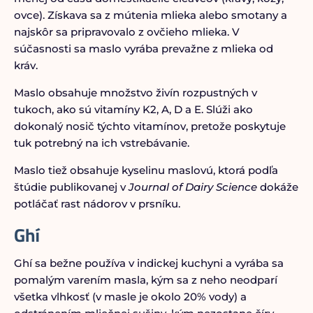
ovce). Získava sa z mútenia mlieka alebo smotany a
najskôr sa pripravovalo z ovčieho mlieka. V
súčasnosti sa maslo vyrába prevažne z mlieka od
kráv.
Maslo obsahuje množstvo živín rozpustných v
tukoch, ako sú vitamíny K2, A, D a E. Slúži ako
dokonalý nosič týchto vitamínov, pretože poskytuje
tuk potrebný na ich vstrebávanie.
Maslo tiež obsahuje kyselinu maslovú, ktorá podľa
štúdie publikovanej v
Journal of Dairy Science
dokáže
potláčať rast nádorov v prsníku.
Ghí
Ghí sa bežne používa v indickej kuchyni a vyrába sa
pomalým varením masla, kým sa z neho neodparí
všetka vlhkosť (v masle je okolo 20% vody) a