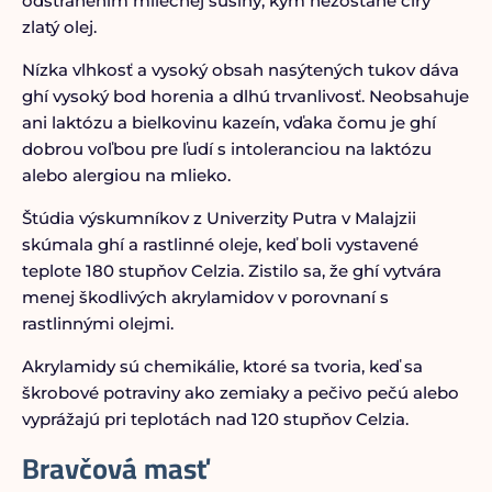
odstránením mliečnej sušiny, kým nezostane číry
zlatý olej.
Nízka vlhkosť a vysoký obsah nasýtených tukov dáva
ghí vysoký bod horenia a dlhú trvanlivosť. Neobsahuje
ani laktózu a bielkovinu kazeín, vďaka čomu je ghí
dobrou voľbou pre ľudí s intoleranciou na laktózu
alebo alergiou na mlieko.
Štúdia výskumníkov z Univerzity Putra v Malajzii
skúmala ghí a rastlinné oleje, keď boli vystavené
teplote 180 stupňov Celzia. Zistilo sa, že ghí vytvára
menej škodlivých akrylamidov v porovnaní s
rastlinnými olejmi.
Akrylamidy sú chemikálie, ktoré sa tvoria, keď sa
škrobové potraviny ako zemiaky a pečivo pečú alebo
vyprážajú pri teplotách nad 120 stupňov Celzia.
Bravčová masť