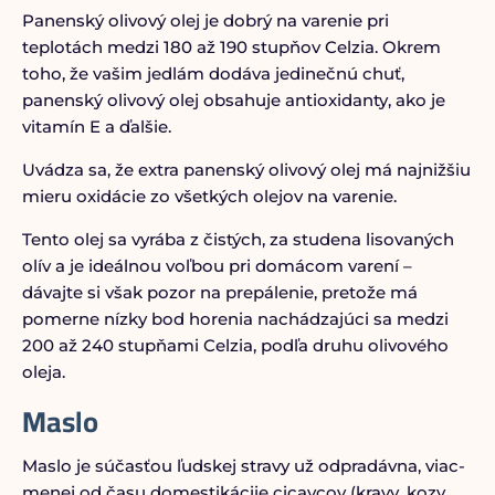
Panenský olivový olej je dobrý na varenie pri
teplotách medzi 180 až 190 stupňov Celzia. Okrem
toho, že vašim jedlám dodáva jedinečnú chuť,
panenský olivový olej obsahuje antioxidanty, ako je
vitamín E a ďalšie.
Uvádza sa, že extra panenský olivový olej má najnižšiu
mieru oxidácie zo všetkých olejov na varenie.
Tento olej sa vyrába z čistých, za studena lisovaných
olív a je ideálnou voľbou pri domácom varení –
dávajte si však pozor na prepálenie, pretože má
pomerne nízky bod horenia nachádzajúci sa medzi
200 až 240 stupňami Celzia, podľa druhu olivového
oleja.
Maslo
Maslo je súčasťou ľudskej stravy už odpradávna, viac-
menej od času domestikáciie cicavcov (kravy, kozy,