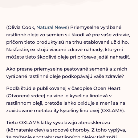
(Olivia Cook,
Natural News
) Priemyselne vyrábané
rastlinné oleje zo semien sú škodlivé pre vaše zdravie,
pričom tieto produkty sú na trhu etablované už dlho.
Našťastie, existujú viaceré zdravé náhrady, ktorými
môžete tieto škodlivé oleje pri príprave jedál nahradiť.
Ako presne priemyselne pestované semená a z nich
vyrábané rastlinné oleje podkopávajú vaše zdravie?
Podľa štúdie publikovanej v časopise Open Heart
(Otvorené srdce) na vine je kyselina linolová v
rastlinnom oleji, pretože ľahko oxiduje a mení sa na
zoxidované metabolity kyseliny linolovej (OXLAMS).
Tieto OXLAMS látky vyvolávajú aterosklerózu
(kôrnatenie ciev) a srdcové choroby. Z toho vyplýva,
že zníženie spotreby rastlinných olejov tiež zníži