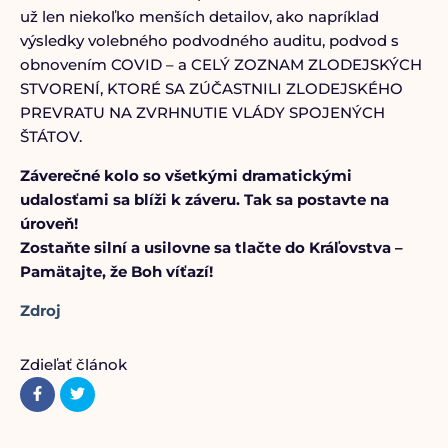
už len niekoľko menších detailov, ako napríklad
výsledky volebného podvodného auditu, podvod s
obnovením COVID – a CELÝ ZOZNAM ZLODEJSKÝCH
STVORENÍ, KTORÉ SA ZÚČASTNILI ZLODEJSKÉHO
PREVRATU NA ZVRHNUTIE VLÁDY SPOJENÝCH
ŠTÁTOV.
Záverečné kolo so všetkými dramatickými
udalosťami sa blíži k záveru. Tak sa postavte na
úroveň!
Zostaňte silní a usilovne sa tlačte do Kráľovstva –
Pamätajte, že Boh víťazí!
Zdroj
Zdieľať článok