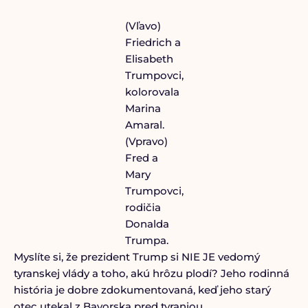
(Vľavo)
Friedrich a
Elisabeth
Trumpovci,
kolorovala
Marina
Amaral.
(Vpravo)
Fred a
Mary
Trumpovci,
rodičia
Donalda
Trumpa.
Myslíte si, že prezident Trump si NIE JE vedomý
tyranskej vlády a toho, akú hrôzu plodí? Jeho rodinná
história je dobre zdokumentovaná, keď jeho starý
otec utekal z Bavorska pred tyraniou.