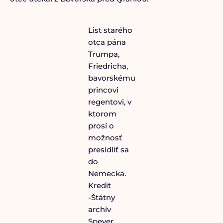
List starého
otca pána
Trumpa,
Friedricha,
bavorskému
princovi
regentovi, v
ktorom
prosí o
možnosť
presídliť sa
do
Nemecka.
Kredit
-Štátny
archív
Speyer