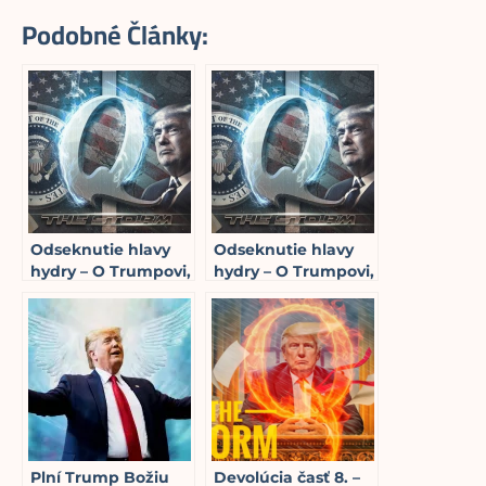
Podobné Články:
Odseknutie hlavy
Odseknutie hlavy
hydry – O Trumpovi,
hydry – O Trumpovi,
tíme Q, NSA, JFK Jr.
tíme Q, NSA, JFK Jr.
a čistení bažiny – (3.
a čistení bažiny – (4.
6
min read
časť)
časť)
15
min read
Plní Trump Božiu
Devolúcia časť 8. –