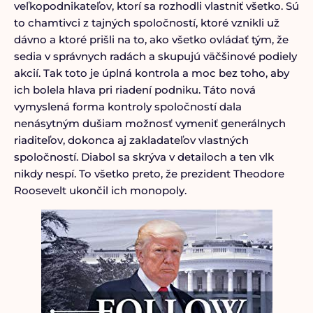
veľkopodnikateľov, ktorí sa rozhodli vlastniť všetko. Sú
to chamtivci z tajných spoločností, ktoré vznikli už
dávno a ktoré prišli na to, ako všetko ovládať tým, že
sedia v správnych radách a skupujú väčšinové podiely
akcií. Tak toto je úplná kontrola a moc bez toho, aby
ich bolela hlava pri riadení podniku. Táto nová
vymyslená forma kontroly spoločností dala
nenásytným dušiam možnosť vymeniť generálnych
riaditeľov, dokonca aj zakladateľov vlastných
spoločností. Diabol sa skrýva v detailoch a ten vlk
nikdy nespí. To všetko preto, že prezident Theodore
Roosevelt ukončil ich monopoly.