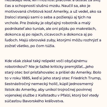
čas a schopnosti slušnú mzdu. Naučil sa, ako je
motivovaná chrbtová kosť Ameriky, a už vedel, ako sa
žraloci starajú sami o seba a požierajú aj tých na
vrchole. Pre žraloky je obyčajný robotník a malý
podnikateľ ako tuniak, ale oni pôjdu po makrelách,
dokonca aj po rajach, cicavcoch a dokonca aj po
ľuďoch. Majú obrovské zuby, ktorými môžu rozhrýzť a
zožrať všetko, po čom túžia.
Kde však získal taký rešpekt voči obyčajnému
robotníkovi? Nie je ťažké kriticky premýšľať….jeho
starý otec bol prisťahovalec a prišiel do Ameriky. Bolo
to v roku 1885, keď si jeho starý otec Friedrich Trump,
šestnásťročný nemecký holič, kúpil jednosmerný
lístok do Ameriky, aby unikol trojročnej povinnej
vojenskej službe z Kallstadtu v Pfalzi, ktorý bol vtedy
súčasťou Bavorského kráľovstva.