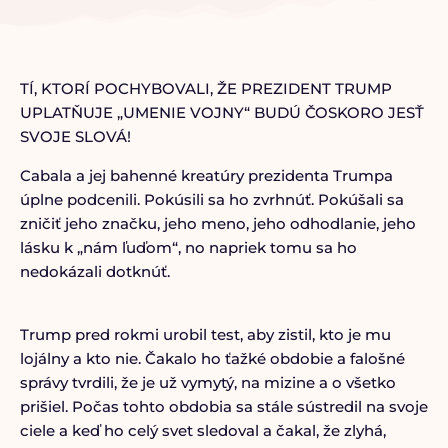
TÍ, KTORÍ POCHYBOVALI, ŽE PREZIDENT TRUMP
UPLATŇUJE „UMENIE VOJNY“ BUDÚ ČOSKORO JESŤ
SVOJE SLOVÁ!
Cabala a jej bahenné kreatúry prezidenta Trumpa
úplne podcenili. Pokúsili sa ho zvrhnúť. Pokúšali sa
zničiť jeho značku, jeho meno, jeho odhodlanie, jeho
lásku k „nám ľuďom“, no napriek tomu sa ho
nedokázali dotknúť.
Trump pred rokmi urobil test, aby zistil, kto je mu
lojálny a kto nie. Čakalo ho ťažké obdobie a falošné
správy tvrdili, že je už vymytý, na mizine a o všetko
prišiel. Počas tohto obdobia sa stále sústredil na svoje
ciele a keď ho celý svet sledoval a čakal, že zlyhá,