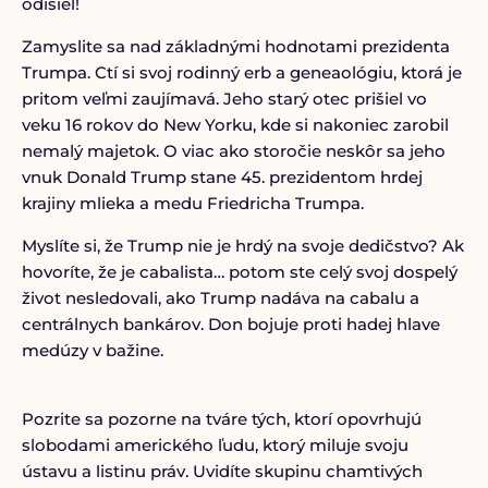
odišiel!
Zamyslite sa nad základnými hodnotami prezidenta
Trumpa. Ctí si svoj rodinný erb a geneaológiu, ktorá je
pritom veľmi zaujímavá. Jeho starý otec prišiel vo
veku 16 rokov do New Yorku, kde si nakoniec zarobil
nemalý majetok. O viac ako storočie neskôr sa jeho
vnuk Donald Trump stane 45. prezidentom hrdej
krajiny mlieka a medu Friedricha Trumpa.
Myslíte si, že Trump nie je hrdý na svoje dedičstvo? Ak
hovoríte, že je cabalista… potom ste celý svoj dospelý
život nesledovali, ako Trump nadáva na cabalu a
centrálnych bankárov. Don bojuje proti hadej hlave
medúzy v bažine.
Pozrite sa pozorne na tváre tých, ktorí opovrhujú
slobodami amerického ľudu, ktorý miluje svoju
ústavu a listinu práv. Uvidíte skupinu chamtivých