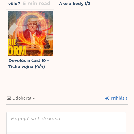
5
min read
vôľu?
Ako a kedy 1/2
16
min read
Devolúcia časť 10 –
Tichá vojna (4/4)
12
min read
Odoberať
Prihlásiť