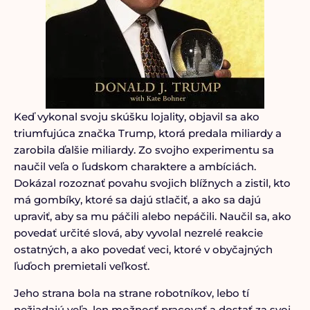
Keď vykonal svoju skúšku lojality, objavil sa ako
triumfujúca značka Trump, ktorá predala miliardy a
zarobila ďalšie miliardy. Zo svojho experimentu sa
naučil veľa o ľudskom charaktere a ambíciách.
Dokázal rozoznať povahu svojich blížnych a zistil, kto
má gombíky, ktoré sa dajú stlačiť, a ako sa dajú
upraviť, aby sa mu páčili alebo nepáčili. Naučil sa, ako
povedať určité slová, aby vyvolal nezrelé reakcie
ostatných, a ako povedať veci, ktoré v obyčajných
ľuďoch premietali veľkosť.
Jeho strana bola na strane robotníkov, lebo tí
nežiadajú veľa, len možnosť pracovať a dostať za svoj