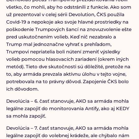
všetko, čo mohli, aby ho odstránili z funkcie. Ako som
už prezentoval v celej sérii Devolution, ČKS použila
Covid-19 a nepokoje ako svoje hlavné prostriedky na
poškodenie Trumpových šancí na znovuzvolenie ešte
pred uskutočnením volieb. Keď nič nezabralo a
Trump mal jednoznačne vyhrať s prehľadom,
Trumpovi nepriatelia boli nútení zmeniť výsledky
volieb pomocou hlasovacích zariadení (okrem iných
metód). Tieto dve skutočnosti sú dôležité, pretože na
to, aby armáda prevzala aktívnu úlohu v tejto vojne,
potrebovala na to právny dôvod. Zapojenie ČKS bolo
ich dôvodom.
Devolúcia – 6. časť stanovuje, AKO sa armáda mohla
legálne zapojiť do monitorovania Antify, ako aj KEDY
sa mohla zapojiť.
Devolúcia – 7. časť stanovuje, AKO sa armáda mohla
legálne zapojiť do volebnej krádeže, ale chýbalo nám