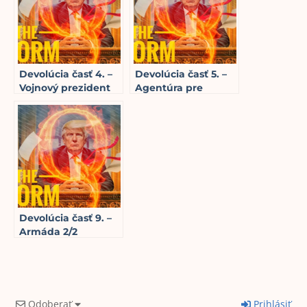
Devolúcia časť 4. –
Devolúcia časť 5. –
Vojnový prezident
Agentúra pre
16
min read
bezpečnosť
kybernetickej
infraštruktúry a
hlasovacie systémy
Dominion
20
min read
Devolúcia časť 9. –
Armáda 2/2
12
min read
Odoberať
Prihlásiť