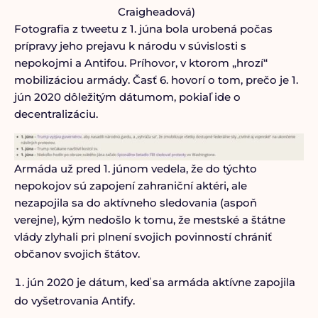
Craigheadová)
Fotografia z tweetu z 1. júna bola urobená počas
prípravy jeho prejavu k národu v súvislosti s
nepokojmi a Antifou. Príhovor, v ktorom „hrozí“
mobilizáciou armády. Časť 6. hovorí o tom, prečo je 1.
jún 2020 dôležitým dátumom, pokiaľ ide o
decentralizáciu.
Armáda už pred 1. júnom vedela, že do týchto
nepokojov sú zapojení zahraniční aktéri, ale
nezapojila sa do aktívneho sledovania (aspoň
verejne), kým nedošlo k tomu, že mestské a štátne
vlády zlyhali pri plnení svojich povinností chrániť
občanov svojich štátov.
jún 2020 je dátum, keď sa armáda aktívne zapojila
do vyšetrovania Antify.