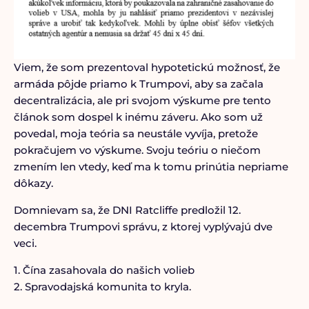
Viem, že som prezentoval hypotetickú možnosť, že
armáda pôjde priamo k Trumpovi, aby sa začala
decentralizácia, ale pri svojom výskume pre tento
článok som dospel k inému záveru. Ako som už
povedal, moja teória sa neustále vyvíja, pretože
pokračujem vo výskume. Svoju teóriu o niečom
zmením len vtedy, keď ma k tomu prinútia nepriame
dôkazy.
Domnievam sa, že DNI Ratcliffe predložil 12.
decembra Trumpovi správu, z ktorej vyplývajú dve
veci.
1. Čína zasahovala do našich volieb
2. Spravodajská komunita to kryla.