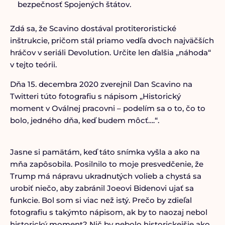
bezpečnosť Spojených štátov.
Zdá sa, že Scavino dostával protiteroristické
inštrukcie, pričom stál priamo vedľa dvoch najväčších
hráčov v seriáli Devolution. Určite len ďalšia „náhoda“
v tejto teórii.
Dňa 15. decembra 2020 zverejnil Dan Scavino na
Twitteri túto fotografiu s nápisom „Historický
moment v Oválnej pracovni – podelím sa o to, čo to
bolo, jedného dňa, keď budem môcť….“.
Jasne si pamätám, keď táto snímka vyšla a ako na
mňa zapôsobila. Posilnilo to moje presvedčenie, že
Trump má nápravu ukradnutých volieb a chystá sa
urobiť niečo, aby zabránil Joeovi Bidenovi ujať sa
funkcie. Bol som si viac než istý. Prečo by zdieľal
fotografiu s takýmto nápisom, ak by to naozaj nebol
historický moment? Nič by nebolo historickejšie ako