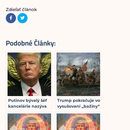
Zdieľať článok
Podobné Články:
Putinov bývalý šéf
Trump pokračuje vo
kancelárie nazýva
vysušovaní „bažiny“
Trumpa
a stavia na svojej
šampiónom proti
rodinnej histórii
7
min read
8
min read
NWO