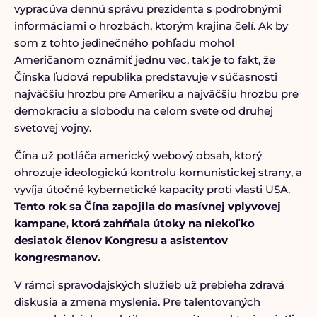
vypracúva dennú správu prezidenta s podrobnými
informáciami o hrozbách, ktorým krajina čelí. Ak by
som z tohto jedinečného pohľadu mohol
Američanom oznámiť jednu vec, tak je to fakt, že
Čínska ľudová republika predstavuje v súčasnosti
najväčšiu hrozbu pre Ameriku a najväčšiu hrozbu pre
demokraciu a slobodu na celom svete od druhej
svetovej vojny.
Čína už potláča americký webový obsah, ktorý
ohrozuje ideologickú kontrolu komunistickej strany, a
vyvíja útočné kybernetické kapacity proti vlasti USA.
Tento rok sa Čína zapojila do masívnej vplyvovej
kampane, ktorá zahŕňala útoky na niekoľko
desiatok členov Kongresu a asistentov
kongresmanov.
V rámci spravodajských služieb už prebieha zdravá
diskusia a zmena myslenia. Pre talentovaných