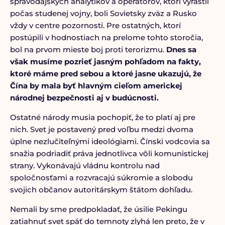
spravodajských analytikov a operátorov, ktorí vyrástli
počas studenej vojny, boli Sovietsky zväz a Rusko
vždy v centre pozornosti. Pre ostatných, ktorí
postúpili v hodnostiach na prelome tohto storočia,
bol na prvom mieste boj proti terorizmu.
Dnes sa
však musíme pozrieť jasným pohľadom na fakty,
ktoré máme pred sebou a ktoré jasne ukazujú, že
Čína by mala byť hlavným cieľom americkej
národnej bezpečnosti aj v budúcnosti.
Ostatné národy musia pochopiť, že to platí aj pre
nich. Svet je postavený pred voľbu medzi dvoma
úplne nezlučiteľnými ideológiami. Čínski vodcovia sa
snažia podriadiť práva jednotlivca vôli komunistickej
strany. Vykonávajú vládnu kontrolu nad
spoločnosťami a rozvracajú súkromie a slobodu
svojich občanov autoritárskym štátom dohľadu.
Nemali by sme predpokladať, že úsilie Pekingu
zatiahnuť svet späť do temnoty zlyhá len preto, že v