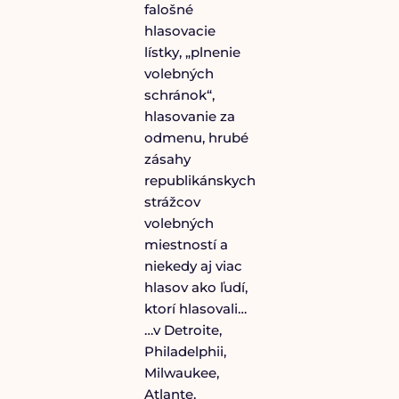
falošné
hlasovacie
lístky, „plnenie
volebných
schránok“,
hlasovanie za
odmenu, hrubé
zásahy
republikánskych
strážcov
volebných
miestností a
niekedy aj viac
hlasov ako ľudí,
ktorí hlasovali…
…v Detroite,
Philadelphii,
Milwaukee,
Atlante,