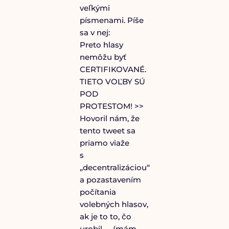
veľkými
písmenami. Píše
sa v nej:
Preto hlasy
nemôžu byť
CERTIFIKOVANÉ.
TIETO VOĽBY SÚ
POD
PROTESTOM! >>
Hovoril nám, že
tento tweet sa
priamo viaže
s
„decentralizáciou“
a pozastavením
počítania
volebných hlasov,
ak je to to, čo
urobil …. (mám