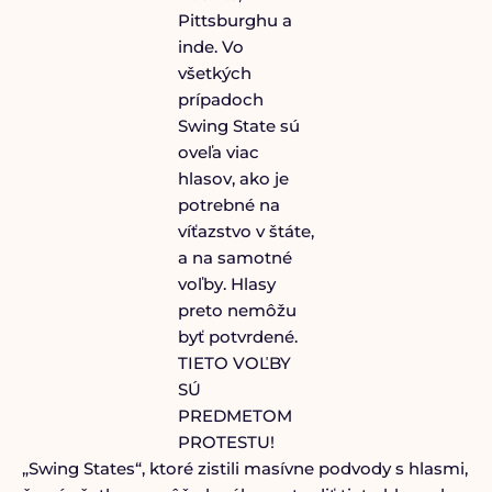
Pittsburghu a
inde. Vo
všetkých
prípadoch
Swing State sú
oveľa viac
hlasov, ako je
potrebné na
víťazstvo v štáte,
a na samotné
voľby. Hlasy
preto nemôžu
byť potvrdené.
TIETO VOĽBY
SÚ
PREDMETOM
PROTESTU!
„Swing States“, ktoré zistili masívne podvody s hlasmi,