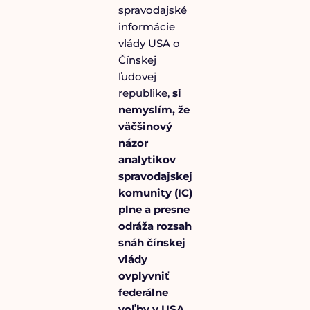
spravodajské
informácie
vlády USA o
Čínskej
ľudovej
republike,
si
nemyslím, že
väčšinový
názor
analytikov
spravodajskej
komunity (IC)
plne a presne
odráža rozsah
snáh čínskej
vlády
ovplyvniť
federálne
voľby v USA