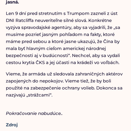
jasná.
Len 9 dní pred stretnutím s Trumpom zazneli z úst
DNI Ratcliffa neuveriteľne silné slová. Konkrétne
vyzýva spravodajské agentúry, aby sa vyjadrili, že „sa
musíme pozrieť jasným pohľadom na fakty, ktoré
máme pred sebou a ktoré jasne ukazujú, že Čína by
mala byť hlavným cieľom americkej národnej
bezpečnosti aj v budúcnosti“. Nechcel, aby sa vydali
cestou krytia ČKS a jej účasti na krádeži vo voľbách.
Vieme, že armáda už sledovala zahraničných aktérov
zapojených do nepokojov. Vieme tiež, že by boli
použité na zabezpečenie ochrany volieb. Dokonca sa
nazývajú „strážcami“.
Pokračovanie nabudúce..
Zdroj