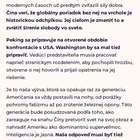
moderných časoch už predtým zvíťazili sily dobra.
Čína verí, že globálny poriadok bez nej na vrchole je
historickou odchýlkou. Jej cieľom je zmeniť to a
zvrátiť šírenie slobody vo svete.
Peking sa pripravuje na otvorené obdobie
konfrontácie s USA. Washington by sa mal tiež
pripraviť.
Vedúci predstavitelia musia pracovať
naprieč straníckym rozdelením, aby pochopili hrozbu,
otvorene o nej hovorili a prijali opatrenia na jej
riešenie.
Je to naša výzva, ktorá sa opakuje raz za generáciu.
Američania sa vždy postavili na nohy, od porážky
pohromy fašizmu až po zrútenie železnej opony. Táto
generácia bude posudzovaná podľa toho, ako
zareaguje na snahu Číny pretvoriť svet na svoj obraz a
nahradiť Ameriku ako dominantnú superveľmoc.
Inteligencia je jasná.
Naša odpoveď musí byť tiež