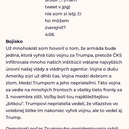
tweet v jpg)
nie som si istý, či
ho môžem
zverejniť?
4:06
Bojisko
Už mnohokrát som hovoril o tom, že armáda bude
jediná, ktorá vyhrá túto vojnu za Trumpa, pretože ČKS
infiltrovala mnoho našich inštitúcií vrátane najvyšších
úrovní našej vlády a vládnych agentúr. Vojna o dušu
Ameriky zúri už dlhší čas. Vojna medzi dobrom a
zlom. Medzi Trumpom a jeho nepriateľmi. Táto vojna
sa vedie na mnohých frontoch a všetky tieto fronty sa
3. novembra zišli. Voľby boli tou najdôležitejšou
„bitkou“. Trumpovi nepriatelia vedeli, že víťazstvo vo
volebnej bitke im nakoniec vyhrá vojnu, ale to vedel aj
Trump.
Demokrati počas Trumpovho prezidentovania robili