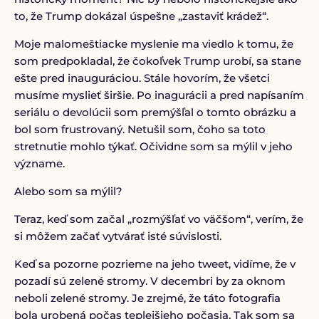
to, že Trump dokázal úspešne „zastaviť krádež“.
Moje malomeštiacke myslenie ma viedlo k tomu, že
som predpokladal, že čokoľvek Trump urobí, sa stane
ešte pred inauguráciou. Stále hovorím, že všetci
musíme myslieť širšie. Po inagurácii a pred napísaním
seriálu o devolúcii som premýšľal o tomto obrázku a
bol som frustrovaný. Netušil som, čoho sa toto
stretnutie mohlo týkať. Očividne som sa mýlil v jeho
význame.
Alebo som sa mýlil?
Teraz, keď som začal „rozmýšľať vo väčšom“, verím, že
si môžem začať vytvárať isté súvislosti.
Keď sa pozorne pozrieme na jeho tweet, vidíme, že v
pozadí sú zelené stromy. V decembri by za oknom
neboli zelené stromy. Je zrejmé, že táto fotografia
bola urobená počas teplejšieho počasia. Tak som sa