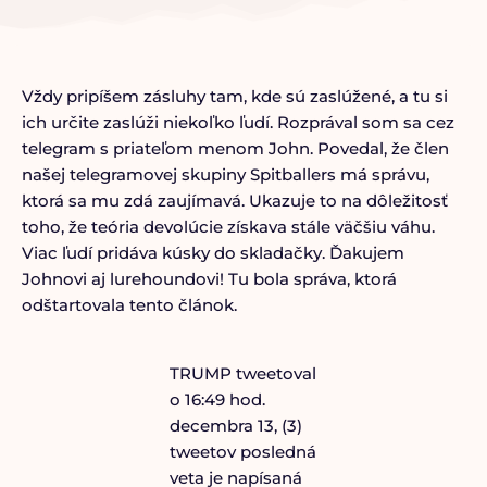
Vždy pripíšem zásluhy tam, kde sú zaslúžené, a tu si
ich určite zaslúži niekoľko ľudí. Rozprával som sa cez
telegram s priateľom menom John. Povedal, že člen
našej telegramovej skupiny Spitballers má správu,
ktorá sa mu zdá zaujímavá. Ukazuje to na dôležitosť
toho, že teória devolúcie získava stále väčšiu váhu.
Viac ľudí pridáva kúsky do skladačky. Ďakujem
Johnovi aj lurehoundovi! Tu bola správa, ktorá
odštartovala tento článok.
TRUMP tweetoval
o 16:49 hod.
decembra 13, (3)
tweetov posledná
veta je napísaná