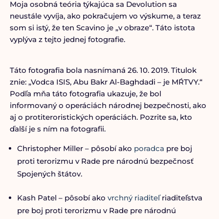
Moja osobná teória týkajúca sa Devolution sa
neustále vyvíja, ako pokračujem vo výskume, a teraz
som si istý, že ten Scavino je „v obraze“. Táto istota
vyplýva z tejto jednej fotografie.
Táto fotografia bola nasnímaná 26. 10. 2019. Titulok
znie: „Vodca ISIS, Abu Bakr Al-Baghdadi – je MŔTVY.“
Podľa mňa táto fotografia ukazuje, že bol
informovaný o operáciách národnej bezpečnosti, ako
aj o protiteroristických operáciách. Pozrite sa, kto
ďalší je s ním na fotografii.
Christopher Miller – pôsobí ako
poradca
pre boj
proti terorizmu v Rade pre národnú bezpečnosť
Spojených štátov.
Kash Patel – pôsobí ako
vrchný riaditeľ
riaditeľstva
pre boj proti terorizmu v Rade pre národnú