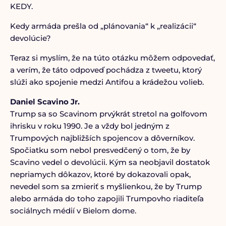
KEDY.
Kedy armáda prešla od „plánovania“ k „realizácii“
devolúcie?
Teraz si myslím, že na túto otázku môžem odpovedať,
a verím, že táto odpoveď pochádza z tweetu, ktorý
slúži ako spojenie medzi Antifou a krádežou volieb.
Daniel Scavino Jr.
Trump sa so Scavinom prvýkrát stretol na golfovom
ihrisku v roku 1990. Je a vždy bol jedným z
Trumpových najbližších spojencov a dôverníkov.
Spočiatku som nebol presvedčený o tom, že by
Scavino vedel o devolúcii. Kým sa neobjavil dostatok
nepriamych dôkazov, ktoré by dokazovali opak,
nevedel som sa zmieriť s myšlienkou, že by Trump
alebo armáda do toho zapojili Trumpovho riaditeľa
sociálnych médií v Bielom dome.