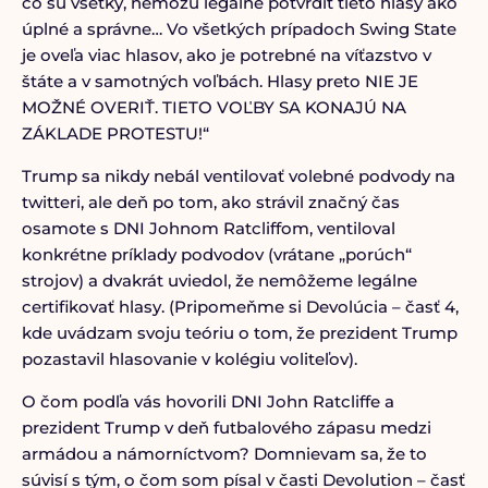
čo sú všetky, nemôžu legálne potvrdiť tieto hlasy ako
úplné a správne… Vo všetkých prípadoch Swing State
je oveľa viac hlasov, ako je potrebné na víťazstvo v
štáte a v samotných voľbách. Hlasy preto NIE JE
MOŽNÉ OVERIŤ. TIETO VOĽBY SA KONAJÚ NA
ZÁKLADE PROTESTU!“
Trump sa nikdy nebál ventilovať volebné podvody na
twitteri, ale deň po tom, ako strávil značný čas
osamote s DNI Johnom Ratcliffom, ventiloval
konkrétne príklady podvodov (vrátane „porúch“
strojov) a dvakrát uviedol, že nemôžeme legálne
certifikovať hlasy. (Pripomeňme si Devolúcia – časť 4,
kde uvádzam svoju teóriu o tom, že prezident Trump
pozastavil hlasovanie v kolégiu voliteľov).
O čom podľa vás hovorili DNI John Ratcliffe a
prezident Trump v deň futbalového zápasu medzi
armádou a námorníctvom? Domnievam sa, že to
súvisí s tým, o čom som písal v časti Devolution – časť