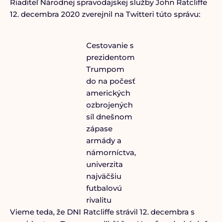
Riaditeľ Národnej spravodajskej služby John Ratcliffe
12. decembra 2020 zverejnil na Twitteri túto správu:
Cestovanie s
prezidentom
Trumpom
do na počesť
amerických
ozbrojených
síl dnešnom
zápase
armády a
námorníctva,
univerzita
najväčšiu
futbalovú
rivalitu
Vieme teda, že DNI Ratcliffe strávil 12. decembra s