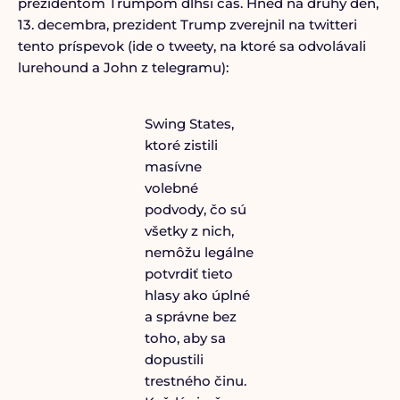
prezidentom Trumpom dlhší čas. Hneď na druhý deň,
13. decembra, prezident Trump zverejnil na twitteri
tento príspevok (ide o tweety, na ktoré sa odvolávali
lurehound a John z telegramu):
Swing States,
ktoré zistili
masívne
volebné
podvody, čo sú
všetky z nich,
nemôžu legálne
potvrdiť tieto
hlasy ako úplné
a správne bez
toho, aby sa
dopustili
trestného činu.