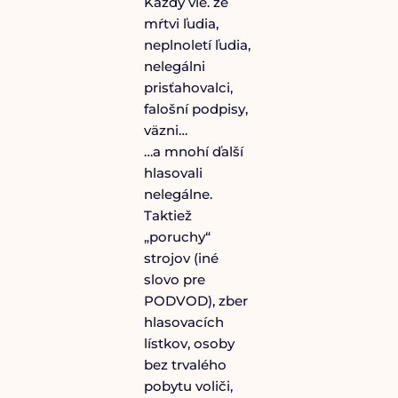
Každý vie. že
mŕtvi ľudia,
neplnoletí ľudia,
nelegálni
prisťahovalci,
falošní podpisy,
väzni…
…a mnohí ďalší
hlasovali
nelegálne.
Taktiež
„poruchy“
strojov (iné
slovo pre
PODVOD), zber
hlasovacích
lístkov, osoby
bez trvalého
pobytu voliči,