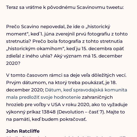
Teraz sa vráťme k pôvodnému Scavinovmu tweetu:
Prečo Scavino nepovedal, že ide o „historický
moment“, keď 1. júna zverejnil prvú fotografiu z tohto
stretnutia? Prečo bola fotografia z tohto stretnutia
„historickým okamihom“, keď ju 15. decembra opäť
zdieľal z iného uhla? Aký význam má 15. december
2020?
V tomto časovom rámci sa deje veľa dôležitých vecí.
Prvým dátumom, na ktorý treba poukázať, je 18.
december 2020;
Dátum, keď spravodajská komunita
mala predložiť svoje hodnotenie
zahraničných
hrozieb pre voľby v USA v roku 2020, ako to vyžaduje
výkonný príkaz 13848 (Devolution – časť 7). Majte to
na pamäti, keď budem pokračovať.
John Ratcliffe