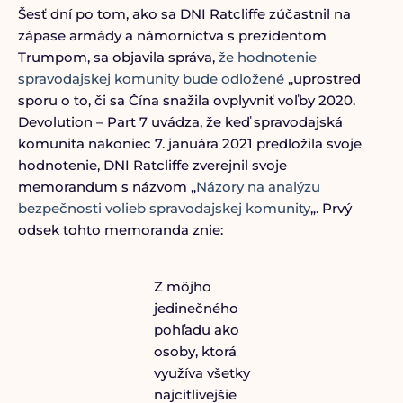
Šesť dní po tom, ako sa DNI Ratcliffe zúčastnil na
zápase armády a námorníctva s prezidentom
Trumpom, sa objavila správa,
že hodnotenie
spravodajskej komunity bude odložené
„uprostred
sporu o to, či sa Čína snažila ovplyvniť voľby 2020.
Devolution – Part 7 uvádza, že keď spravodajská
komunita nakoniec 7. januára 2021 predložila svoje
hodnotenie, DNI Ratcliffe zverejnil svoje
memorandum s názvom „
Názory na analýzu
bezpečnosti volieb spravodajskej komunity
„. Prvý
odsek tohto memoranda znie:
Z môjho
jedinečného
pohľadu ako
osoby, ktorá
využíva všetky
najcitlivejšie