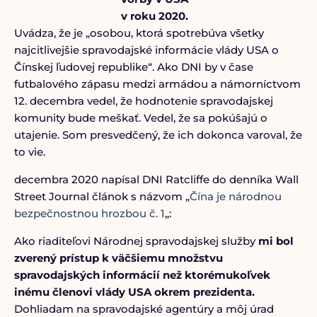
v roku 2020.
Uvádza, že je „osobou, ktorá spotrebúva všetky
najcitlivejšie spravodajské informácie vlády USA o
Čínskej ľudovej republike“. Ako DNI by v čase
futbalového zápasu medzi armádou a námorníctvom
12. decembra vedel, že hodnotenie spravodajskej
komunity bude meškať. Vedel, že sa pokúšajú o
utajenie. Som presvedčený, že ich dokonca varoval, že
to vie.
decembra 2020 napísal DNI Ratcliffe do denníka Wall
Street Journal článok s názvom „
Čína je národnou
bezpečnostnou hrozbou č. 1
„:
Ako riaditeľovi Národnej spravodajskej služby
mi bol
zverený prístup k väčšiemu množstvu
spravodajských informácií než ktorémukoľvek
inému členovi vlády USA okrem prezidenta.
Dohliadam na spravodajské agentúry a môj úrad