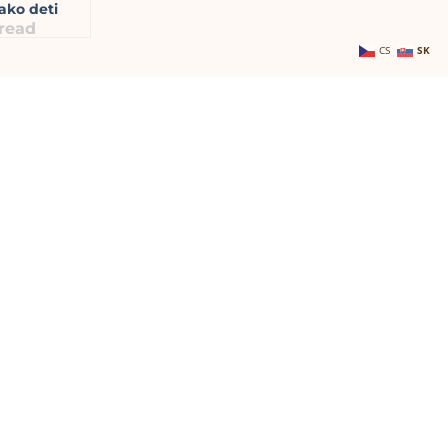
ko deti
read
CS
SK
Prihlásiť