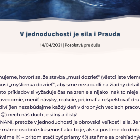
V jednoduchosti je sila i Pravda
14/04/2021
|
Posolstvá pre dušu
ujeme, hovorí sa, že stavba „musí dozrieť“ (všetci iste viem
usí „myšlienka dozrieť“, aby sme nezabudli na žiadny detai
o príkladov si vyžaduje čas na zrenie a nijako inak to nie
domie, meniť návyky, reakcie, prijímať a rešpektovať druhý
ezliví (len nezabúdajme každý deň v drobných veciach pracov
) nech náš duch je silný a čistý!
 pretože v jednoduchosti je obrovská veľkosť i sila. Je 
áme osobnú skúsenosť ako to je, ak sa pustíme do drobný
táváme 🙂 – pritom stačí byť priamy 🙂) staňme sa prehľadný