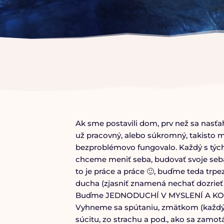
Ak sme postavili dom, prv než sa nasťah
už pracovný, alebo súkromný, takisto m
bezproblémovo fungovalo. Každý s týcht
chceme meniť seba, budovať svoje sebave
to je práce a práce 🙂, buďme teda trp
ducha (zjasniť znamená nechať dozrieť 
Buďme JEDNODUCHÍ V MYSLENÍ A KONANÍ,
Vyhneme sa spútaniu, zmätkom (každý m
súcitu, zo strachu a pod., ako sa zamo