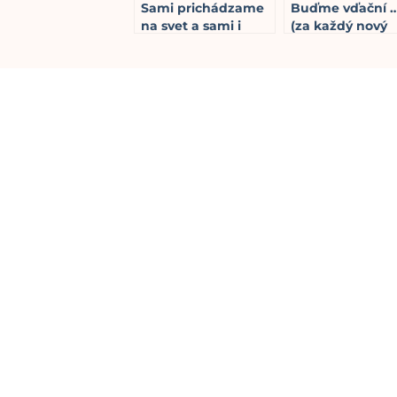
Sami prichádzame
Buďme vďační 
na svet a sami i
(za každý nový
odchádzame…
deň?)
3
min read
2
min read
Odoberať
0
COMMENTS