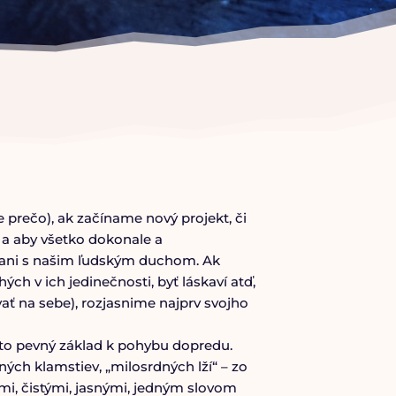
e prečo), ak začíname nový projekt, či
l a aby všetko dokonale a
je ani s našim ľudským duchom. Ak
ch v ich jedinečnosti, byť láskaví atď,
ať na sebe), rozjasnime najprv svojho
to pevný základ k pohybu dopredu.
ch klamstiev, „milosrdných lží“ – zo
mi, čistými, jasnými, jedným slovom