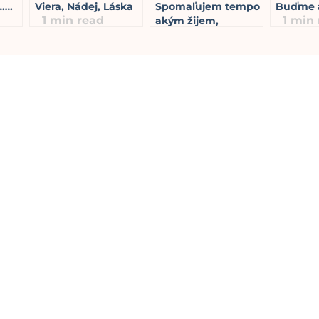
…….
Viera, Nádej, Láska
Spomaľujem tempo
Buďme a
1
min read
1
min 
akým žijem,
spomaľujem
premýšľanie,
štartujem
prežívanie, som
vnímavý/á, všímam
si drobnosti i radosti
každodenného
života a ďakujem
2
min read
{}
[+]