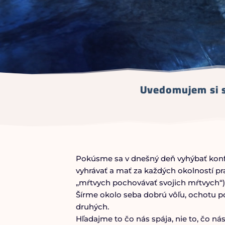
Uvedomujem si s
Pokúsme sa v dnešný deň vyhýbať konf
vyhrávať a mať za každých okolností pra
„mŕtvych pochovávať svojich mŕtvych“)
Šírme okolo seba dobrú vôľu, ochotu p
druhých.
Hľadajme to čo nás spája, nie to, čo nás