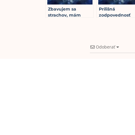
Zbavujem sa
Prílišná
strachov, mám
zodpovednosť
1
min read
pevnú vieru
2
min read
Odoberať
1
COMMENT
Jana