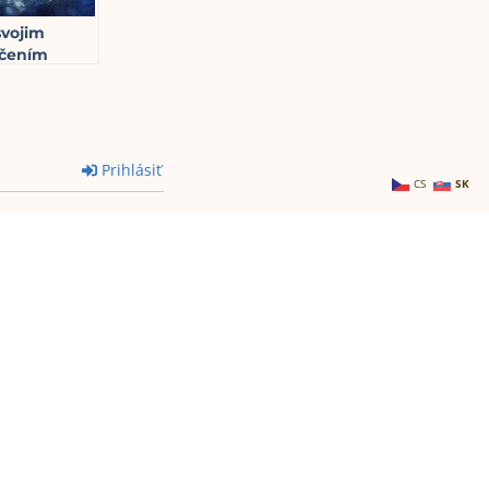
svojim
dčením
en vtedy, ak
, že
za od Boha
a nie z
ga a teda z
Prihlásiť
CS
SK
ácie temna
read
Najstaršie