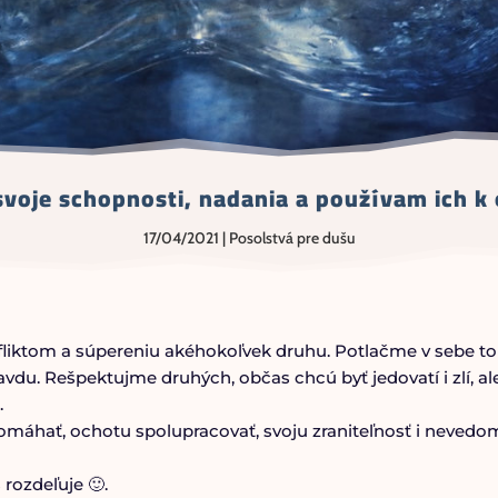
voje schopnosti, nadania a používam ich 
17/04/2021
|
Posolstvá pre dušu
liktom a súpereniu akéhokoľvek druhu. Potlačme v sebe to
vdu. Rešpektujme druhých, občas chcú byť jedovatí i zlí, al
.
omáhať, ochotu spolupracovať, svoju zraniteľnosť i nevedo
 rozdeľuje 🙂.