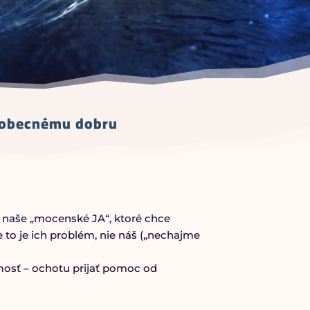
k obecnému dobru
 naše „mocenské JA“, ktoré chce
e to je ich problém, nie náš („nechajme
mosť – ochotu prijať pomoc od