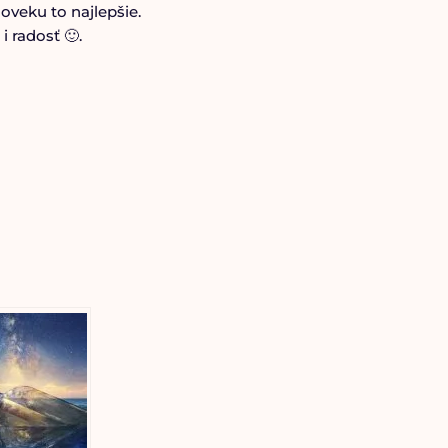
veku to najlepšie.
i radosť 🙂.