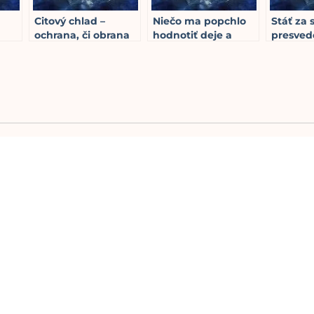
Citový chlad –
Niečo ma popchlo
Stáť za 
ochrana, či obrana
hodnotiť deje a
presve
5
min read
prežívania
môžeš l
posledných
si si istý
týždňov, či
pochád
mesiacov
(z citu) 
5
min read
tvojho e
manipul
6
min 
{}
[+]