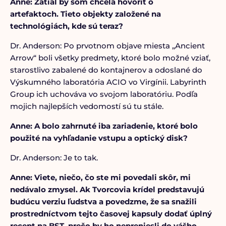
Anne: Zatiaľ by som chcela hovoriť o
artefaktoch. Tieto objekty založené na
technológiách, kde sú teraz?
Dr. Anderson: Po prvotnom objave miesta „Ancient
Arrow“ boli všetky predmety, ktoré bolo možné vziať,
starostlivo zabalené do kontajnerov a odoslané do
Výskumného laboratória ACIO vo Virgínii. Labyrinth
Group ich uchováva vo svojom laboratóriu. Podľa
mojich najlepších vedomostí sú tu stále.
Anne: A bolo zahrnuté iba zariadenie, ktoré bolo
použité na vyhľadanie vstupu a optický disk?
Dr. Anderson: Je to tak.
Anne: Viete, niečo, čo ste mi povedali skôr, mi
nedávalo zmysel. Ak Tvorcovia krídel predstavujú
budúcu verziu ľudstva a povedzme, že sa snažili
prostredníctvom tejto časovej kapsuly dodať úplný
recept na BST, prečo by ho nepreniesli do vášho