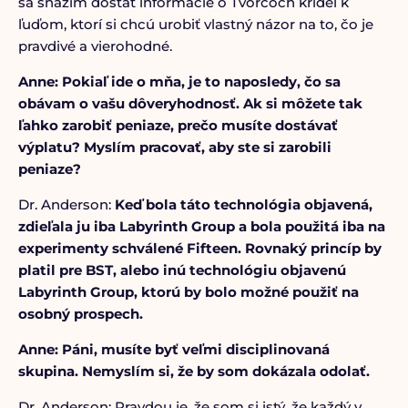
sa snažím dostať informácie o Tvorcoch krídel k
ľuďom, ktorí si chcú urobiť vlastný názor na to, čo je
pravdivé a vierohodné.
Anne: Pokiaľ ide o mňa, je to naposledy, čo sa
obávam o vašu dôveryhodnosť. Ak si môžete tak
ľahko zarobiť peniaze, prečo musíte dostávať
výplatu? Myslím pracovať, aby ste si zarobili
peniaze?
Dr. Anderson:
Keď bola táto technológia objavená,
zdieľala ju iba Labyrinth Group a bola použitá iba na
experimenty schválené Fifteen. Rovnaký princíp by
platil pre BST, alebo inú technológiu objavenú
Labyrinth Group, ktorú by bolo možné použiť na
osobný prospech.
Anne: Páni, musíte byť veľmi disciplinovaná
skupina. Nemyslím si, že by som dokázala odolať.
Dr. Anderson: Pravdou je, že som si istý, že každý v