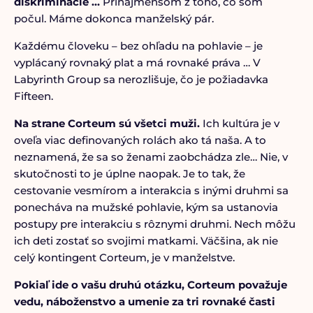
diskriminácie …
Prinajmenšom z toho, čo som
počul. Máme dokonca manželský pár.
Každému človeku – bez ohľadu na pohlavie – je
vyplácaný rovnaký plat a má rovnaké práva … V
Labyrinth Group sa nerozlišuje, čo je požiadavka
Fifteen.
Na strane Corteum sú všetci muži.
Ich kultúra je v
oveľa viac definovaných rolách ako tá naša. A to
neznamená, že sa so ženami zaobchádza zle… Nie, v
skutočnosti to je úplne naopak. Je to tak, že
cestovanie vesmírom a interakcia s inými druhmi sa
ponecháva na mužské pohlavie, kým sa ustanovia
postupy pre interakciu s rôznymi druhmi. Nech môžu
ich deti zostať so svojimi matkami. Väčšina, ak nie
celý kontingent Corteum, je v manželstve.
Pokiaľ ide o vašu druhú otázku, Corteum považuje
vedu, náboženstvo a umenie za tri rovnaké časti