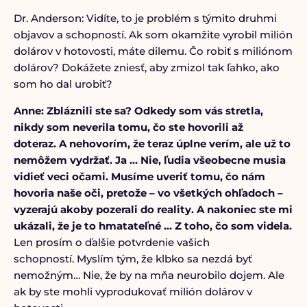
Dr. Anderson: Vidíte, to je problém s týmito druhmi
objavov a schopností. Ak som okamžite vyrobil milión
dolárov v hotovosti, máte dilemu. Čo robiť s miliónom
dolárov? Dokážete zniesť, aby zmizol tak ľahko, ako
som ho dal urobiť?
Anne: Zbláznili ste sa? Odkedy som vás stretla,
nikdy som neverila tomu, čo ste hovorili až
doteraz. A nehovorím, že teraz úplne verím, ale už to
nemôžem vydržať. Ja … Nie, ľudia všeobecne musia
vidieť veci očami. Musíme uveriť tomu, čo nám
hovoria naše oči, pretože – vo všetkých ohľadoch –
vyzerajú akoby pozerali do reality. A nakoniec ste mi
ukázali, že je to hmatateľné … Z toho, čo som videla.
Len prosím o ďalšie potvrdenie vašich
schopností. Myslím tým, že klbko sa nezdá byť
nemožným… Nie, že by na mňa neurobilo dojem. Ale
ak by ste mohli vyprodukovať milión dolárov v