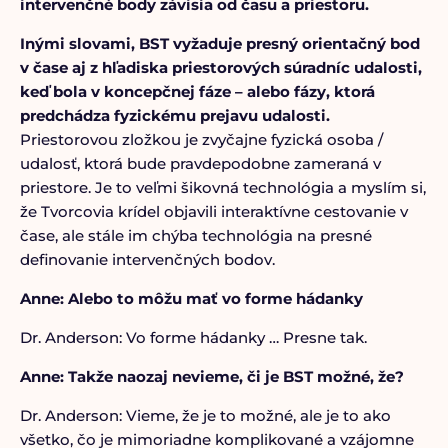
intervenčné body závisia od času a priestoru.
Inými slovami, BST vyžaduje presný orientačný bod
v čase aj z hľadiska priestorových súradníc udalosti,
keď bola v koncepčnej fáze – alebo fázy, ktorá
predchádza fyzickému prejavu udalosti.
Priestorovou zložkou je zvyčajne fyzická osoba /
udalosť, ktorá bude pravdepodobne zameraná v
priestore. Je to veľmi šikovná technológia a myslím si,
že Tvorcovia krídel objavili interaktívne cestovanie v
čase, ale stále im chýba technológia na presné
definovanie intervenčných bodov.
Anne: Alebo to môžu mať vo forme hádanky
Dr. Anderson: Vo forme hádanky … Presne tak.
Anne: Takže naozaj nevieme, či je BST možné, že?
Dr. Anderson: Vieme, že je to možné, ale je to ako
všetko, čo je mimoriadne komplikované a vzájomne