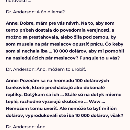
hotovosti …
Dr. Anderson: A čo dilema?
Anne: Dobre, mám pre vás návrh. Na to, aby som
tento príbeh dostala do povedomia verejnosti, a
možno sa presťahovala, alebo žila pod zemou, by
som musela na pár mesiacov opustiť prácu. Čo keby
som si nechala iba … 10 000 dolárov, aby mi pomohli
na nasledujúcich pár mesiacov? Funguje to u vás?
Dr. Anderson: Áno, môžem to urobiť.
Anne: Pozerám sa na hromadu 100 dolárových
bankoviek, ktoré prechádzajú ako dokonalé
repliky. Dotýkam sa ich … Stále sú na dotyk mierne
teplé, rozhodne vyzerajú skutočne … Wow …
Nemôžem tomu uveriť. Ale nemôže to byť milión
dolárov, vyprodukovali ste iba 10 000 dolárov, však?
Dr. Anderson: Áno.