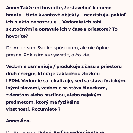
Anne: Takže mi hovoríte, že stavebné kamene
hmoty – tieto kvantové objekty – neexistujú, pokiaľ
ich niekto nepozoruje … Vedomie ich robí
skutočnými a opravuje ich v čase a priestore? To
hovoríte?
Dr. Anderson: Svojím spôsobom, ale nie úplne
presne. Pokúsim sa vysvetliť, o čo ide.
Vedomie usmerňuje / produkuje z času a priestoru
druh energie, ktorá je základnou zložkou
LERM. Vedomie sa lokalizuje, keď sa stáva fyzickým.
Inými slovami, vedomie sa stáva človekom,
zvieraťom alebo rastlinou, alebo nejakým
predmetom, ktorý má fyzikálne
vlastnosti. Rozumiete ?
Anne: Áno.
Dr. Anderson: Dobré.
Keď sa vedomie stane