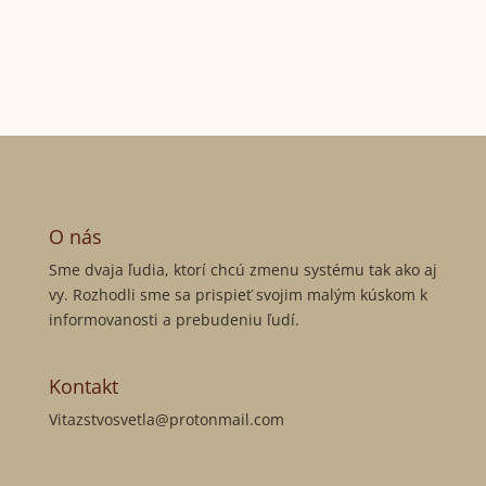
O nás
Sme dvaja ľudia, ktorí chcú zmenu systému tak ako aj
vy. Rozhodli sme sa prispieť svojim malým kúskom k
informovanosti a prebudeniu ľudí.
Kontakt
Vitazstvosvetla@protonmail.com