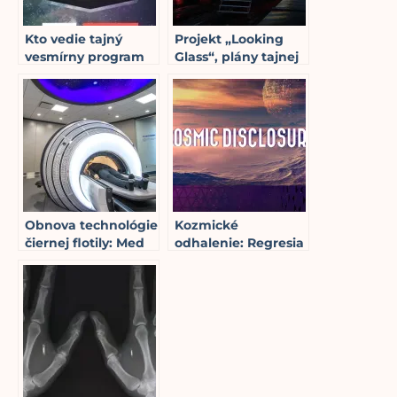
Kto vedie tajný
Projekt „Looking
vesmírny program
Glass“, plány tajnej
18
min read
(1)
vlády na strojoch
času a zariadeniach
stargate
5
min read
Obnova technológie
Kozmické
čiernej flotily: Med
odhalenie: Regresia
14
min read
Bed
veku a technológia
cestovania v čase (1.
11
min read
časť)