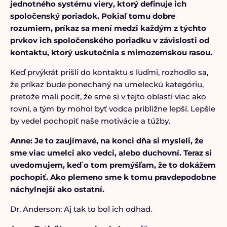
jednotného systému viery, ktorý definuje ich
spoločenský poriadok.
Pokiaľ tomu dobre
rozumiem, príkaz sa mení medzi každým z týchto
prvkov ich spoločenského poriadku v závislosti od
kontaktu, ktorý uskutočnia s mimozemskou rasou.
Keď prvýkrát prišli do kontaktu s ľuďmi, rozhodlo sa,
že príkaz bude ponechaný na umeleckú kategóriu,
pretože mali pocit, že sme si v tejto oblasti viac ako
rovní, a tým by mohol byť vodca približne lepší. Lepšie
by vedel pochopiť naše motivácie a túžby.
Anne: Je to zaujímavé, na konci dňa si mysleli, že
sme viac umelci ako vedci, alebo duchovní. Teraz si
uvedomujem, keď o tom premýšľam, že to dokážem
pochopiť. Ako plemeno sme k tomu pravdepodobne
náchylnejší ako ostatní.
Dr. Anderson: Aj tak to bol ich odhad.