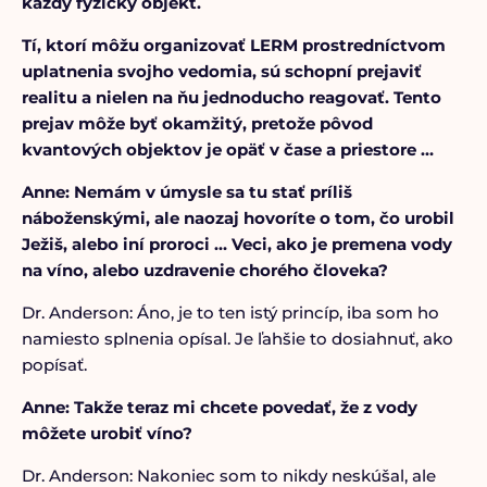
každý fyzický objekt.
Tí, ktorí môžu organizovať LERM prostredníctvom
uplatnenia svojho vedomia, sú schopní prejaviť
realitu a nielen na ňu jednoducho reagovať. Tento
prejav môže byť okamžitý, pretože pôvod
kvantových objektov je opäť v čase a priestore …
Anne: Nemám v úmysle sa tu stať príliš
náboženskými, ale naozaj hovoríte o tom, čo urobil
Ježiš, alebo iní proroci … Veci, ako je premena vody
na víno, alebo uzdravenie chorého človeka?
Dr. Anderson: Áno, je to ten istý princíp, iba som ho
namiesto splnenia opísal. Je ľahšie to dosiahnuť, ako
popísať.
Anne: Takže teraz mi chcete povedať, že z vody
môžete urobiť víno?
Dr. Anderson: Nakoniec som to nikdy neskúšal, ale