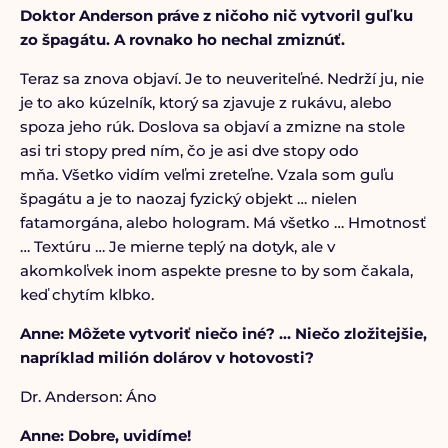
Doktor Anderson práve z ničoho nič vytvoril guľku
zo špagátu. A rovnako ho nechal zmiznúť.
Teraz sa znova objaví. Je to neuveriteľné. Nedrží ju, nie
je to ako kúzelník, ktorý sa zjavuje z rukávu, alebo
spoza jeho rúk. Doslova sa objaví a zmizne na stole
asi tri stopy pred ním, čo je asi dve stopy odo
mňa. Všetko vidím veľmi zreteľne. Vzala som guľu
špagátu a je to naozaj fyzický objekt … nielen
fatamorgána, alebo hologram. Má všetko … Hmotnosť
… Textúru … Je mierne teplý na dotyk, ale v
akomkoľvek inom aspekte presne to by som čakala,
keď chytím klbko.
Anne:
Môžete vytvoriť niečo iné? … Niečo zložitejšie,
napríklad milión dolárov v hotovosti?
Dr. Anderson: Áno
Anne: Dobre, uvidíme!