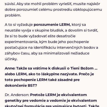
súvisí. Aby ste mohli problém vyriešiť, musíte najskôr
dobre porozumieť celému prostrediu obklopujúcemu
problém.
A to si vyžaduje
porozumenie LERM,
ktorý sa
neustále vyvíja v skupine bludísk, a dovolím si tvrdiť,
že si to bude vyžadovať ešte desaťročie
experimentovania, kým bude jeho pochopenie
postačujúce na identifikáciu intervenčných bodov a
záhybov času, aby sa minimalizovali nežiaduce
účinky.
Anne: Takže sa vrátime k diskusii o Tieni Božom …
alebo LERM, ako to láskyplne nazývate. Prečo je
toto pochopenie LERM také zásadné pre
dokončenie BST?
Dr. Anderson:
Pretože LERM je ekvivalentom
genetiky pre vedomie a vedomie je ekvivalentom
skutočnej formulácie pre vnímajúce bytosti.
Takže