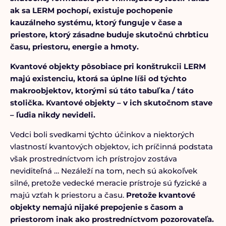
ak sa LERM pochopí, existuje pochopenie
kauzálneho systému, ktorý funguje v čase a
priestore, ktorý zásadne buduje skutočnú chrbticu
času, priestoru, energie a hmoty.
Kvantové objekty pôsobiace pri konštrukcii LERM
majú existenciu, ktorá sa úplne líši od týchto
makroobjektov, ktorými sú táto tabuľka / táto
stolička. Kvantové objekty – v ich skutočnom stave
– ľudia nikdy nevideli.
Vedci boli svedkami týchto účinkov a niektorých
vlastností kvantových objektov, ich príčinná podstata
však prostredníctvom ich prístrojov zostáva
neviditeľná … Nezáleží na tom, nech sú akokoľvek
silné, pretože vedecké meracie prístroje sú fyzické a
majú vzťah k priestoru a času.
Pretože kvantové
objekty nemajú nijaké prepojenie s časom a
priestorom inak ako prostredníctvom pozorovateľa.