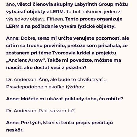
áno,
všetci členovia skupiny Labyrinth Group môžu
vytvárať objekty z LERM.
To bol nakoniec jeden z
výsledkov objavu Fifteen.
Tento proces organizuje
LERM a na požiadanie vytvára fyzické objekty.
Anne: Dobre, teraz mi určite venujete pozornosť, ale
cítim sa trochu previnilo, pretože som prisahala, že
zostanem pri téme Tvorcovia krídel a projektu
„Ancient Arrow“. Takže mi povedzte, môžete ma
naučiť, ako dostať veci z prázdna?
Dr. Anderson: Áno, ale bude to chvíľu trvať …
Pravdepodobne niekoľko týždňov.
Anne: Môžete mi ukázať príklady toho, čo robíte?
Dr. Anderson: Páči sa vám to?
Anne: Pre tých, ktorí si tento prepis prečítajú
neskôr.