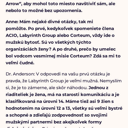
Arrow“, aby mohol toto miesto navštíviť sám, ale
nebolo to možné bez upozornenia.
Anne: Mám nejaké divné otázky, tak mi
pomôžte. Po prvé, kedykoľvek spomeniete člena
ACIO,
Labyrinth
Group alebo Corteum, vždy ide o
mužskú bytosť. Sú vo všetkých týchto
organizáciách ženy? A po druhé, prečo by umelec
bol vodcom vesmírnej misie Corteum? Zdá sa mi to
veľmi čudné.
Dr. Anderson: V odpovedi na vašu prvú otázku je
pravda, že Labyrinth Group je veľmi mužná. Nemyslím
si, že je to zámerne, ale skôr náhodou.
Jednou z
riaditeliek je žena, má na starosti komunikáciu a je
klasifikovaná na úrovni 14.
Máme tiež asi 9 žien s
hodnotením na úrovni 12 a 13, všetky sú veľmi bystré
a schopné a zdieľajú zodpovednosť so svojimi
mužskými partnermi bez akejkoľvek formy