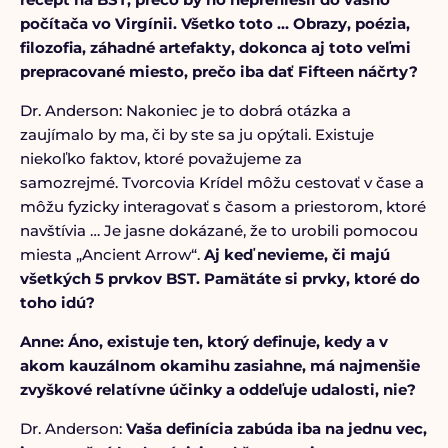
počítača vo Virgínii. Všetko toto … Obrazy, poézia,
filozofia, záhadné artefakty, dokonca aj toto veľmi
prepracované miesto, prečo iba dať Fifteen náčrty?
Dr. Anderson: Nakoniec je to dobrá otázka a
zaujímalo by ma, či by ste sa ju opýtali. Existuje
niekoľko faktov, ktoré považujeme za
samozrejmé. Tvorcovia Krídel môžu cestovať v čase a
môžu fyzicky interagovať s časom a priestorom, ktoré
navštívia … Je jasne dokázané, že to urobili pomocou
miesta „Ancient Arrow“.
Aj keď nevieme, či majú
všetkých 5 prvkov BST. Pamätáte si prvky, ktoré do
toho idú?
Anne: Áno, existuje ten, ktorý definuje, kedy a v
akom kauzálnom okamihu zasiahne, má najmenšie
zvyškové relatívne účinky a oddeľuje udalosti, nie?
Dr. Anderson:
Vaša definícia zabúda iba na jednu vec,