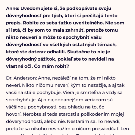
Anne: Uvedomujete si, že podkopávate svoju
dôveryhodnosť pre tých, ktorí si prečítajú tento
prepis. Robíte zo seba ťažko uveriteľného. Nie som
si istá, či by som to mala zahrnúť, pretože tomu
nikto neuverí a môže to spochybniť vašu
dôveryhodnosť vo všetkých ostatných témach,
ktoré ste doteraz odhalili. Skutočne to nie je
dôveryhodný zážitok, pokiaľ ste to nevideli na
vlastné oči. Čo mám robiť?
Dr. Anderson: Anne, nezáleží na tom, že mi nikto
neverí. Nikto ničomu neverí, kým to nezažije, a aj tak
väčšina stále pochybuje. Viera je smrteľná a vždy sa
spochybňuje. Aj o najoddanejšom veriacom sú
väčšinou pochybnosti, bez ohľadu na to, čo
hovorí. Nerobte si teda starosti s poškodením mojej
dôveryhodnosti, alebo nie. Nestarám sa. To nevadí,
pretože sa nikoho nesnažím o ničom presviedčať. Len