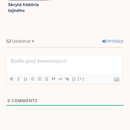
Skrytá história
tajného
mikročipovania ľudí
18
min read
Odoberať
Prihlásiť
{}
[+]
0
COMMENTS