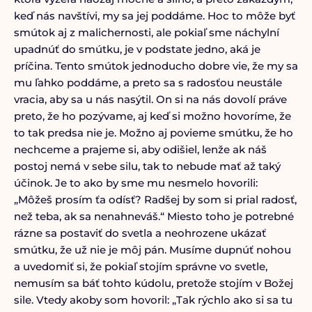
keď nás navštívi, my sa jej poddáme. Hoc to môže byť
smútok aj z malichernosti, ale pokiaľ sme náchylní
upadnúť do smútku, je v podstate jedno, aká je
príčina. Tento smútok jednoducho dobre vie, že my sa
mu ľahko poddáme, a preto sa s radosťou neustále
vracia, aby sa u nás nasýtil. On si na nás dovolí práve
preto, že ho pozývame, aj keď si možno hovoríme, že
to tak predsa nie je. Možno aj povieme smútku, že ho
nechceme a prajeme si, aby odišiel, lenže ak náš
postoj nemá v sebe silu, tak to nebude mať až taký
účinok. Je to ako by sme mu nesmelo hovorili:
„Môžeš prosím ťa odísť? Radšej by som si prial radosť,
než teba, ak sa nenahneváš.“ Miesto toho je potrebné
rázne sa postaviť do svetla a neohrozene ukázať
smútku, že už nie je môj pán. Musíme dupnúť nohou
a uvedomiť si, že pokiaľ stojím správne vo svetle,
nemusím sa báť tohto kúdolu, pretože stojím v Božej
sile. Vtedy akoby som hovoril: „Tak rýchlo ako si sa tu