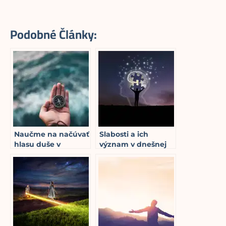
Podobné Články:
Naučme na načúvať
Slabosti a ich
hlasu duše v
význam v dnešnej
dnešnej dobe
dobe
15
min read
chaosu
7
min read