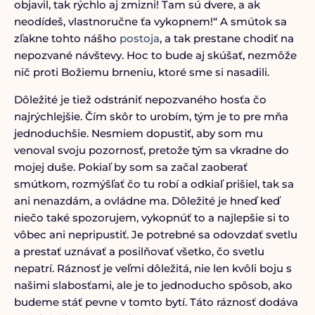
objavil, tak rýchlo aj zmizni! Tam sú dvere, a ak
neodídeš, vlastnoručne ťa vykopnem!“ A smútok sa
zľakne tohto nášho
postoja
, a tak prestane chodiť na
nepozvané návštevy. Hoc to bude aj skúšať, nezmôže
nič proti Božiemu brneniu, ktoré sme si nasadili.
Dôležité je tiež odstrániť nepozvaného hosťa čo
najrýchlejšie. Čím skôr to urobím, tým je to pre mňa
jednoduchšie. Nesmiem dopustiť, aby som mu
venoval svoju pozornosť, pretože tým sa vkradne do
mojej duše. Pokiaľ by som sa začal zaoberať
smútkom, rozmýšľať čo tu robí a odkiaľ prišiel, tak sa
ani nenazdám, a ovládne ma. Dôležité je hneď keď
niečo také spozorujem, vykopnúť to a najlepšie si to
vôbec ani nepripustiť. Je potrebné sa odovzdať svetlu
a prestať uznávať a posilňovať všetko, čo svetlu
nepatrí. Ráznosť je veľmi dôležitá, nie len kvôli boju s
našimi slabosťami, ale je to jednoducho spôsob, ako
budeme stáť pevne v tomto bytí. Táto ráznosť dodáva