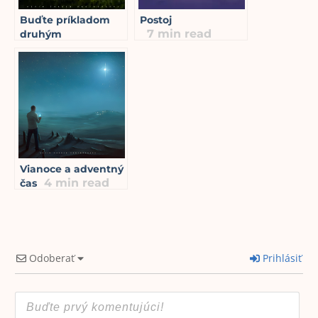
Buďte príkladom
Postoj
7
min read
druhým
6
min read
Vianoce a adventný
4
min read
čas
Odoberať
Prihlásiť