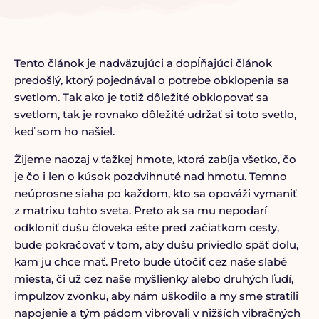
Tento článok je nadväzujúci a dopĺňajúci článok
predošlý, ktorý pojednával o potrebe obklopenia sa
svetlom. Tak ako je totiž dôležité obklopovať sa
svetlom, tak je rovnako dôležité udržať si toto svetlo,
keď som ho našiel.
Žijeme naozaj v ťažkej hmote, ktorá zabíja všetko, čo
je čo i len o kúsok pozdvihnuté nad hmotu. Temno
neúprosne siaha po každom, kto sa opováži vymaniť
z matrixu tohto sveta. Preto ak sa mu nepodarí
odkloniť dušu človeka ešte pred začiatkom cesty,
bude pokračovať v tom, aby dušu priviedlo späť dolu,
kam ju chce mať. Preto bude útočiť cez naše slabé
miesta, či už cez naše myšlienky alebo druhých ľudí,
impulzov zvonku, aby nám uškodilo a my sme stratili
napojenie a tým pádom vibrovali v nižších vibračných