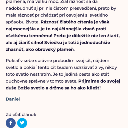
prameňa, má veľkú moc. Žiaľ ráznosť sa dá
nadobudnúť aj pri nie čistom presvedčení, preto by
mala ráznosť prichádzať pri osvojení si svetlého
spôsobu života.
Ráznosť čistého cítenia je však
najmocnejšia a je to najúčinnejšia zbraň proti
všetkému temnému!
Preto je dôležité nie len žiariť,
ale aj žiariť silno! Sviečku je totiž jednoduchšie
zhasnúť, ako obrovský plameň
.
Pokiaľ v sebe správne prebudím svoj cit, nájdem
svetlo a pokiaľ tento cit budem udržiavať živý, nikdy
toto svetlo nestratím. Je to jediná cesta ako stáť
duchovne správne v tomto svete.
Prijmime do svojej
duše Božie svetlo a držme sa ho ako kliešť!
Daniel
Zdieľať článok