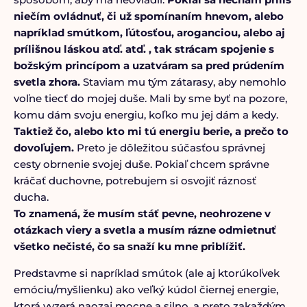
niečím ovládnuť, či už spomínaním hnevom, alebo
napríklad smútkom, ľútosťou, aroganciou, alebo aj
prílišnou láskou atď. atď. , tak strácam spojenie s
božským princípom a uzatváram sa pred prúdením
svetla zhora.
Staviam mu tým zátarasy, aby nemohlo
voľne tiecť do mojej duše. Mali by sme byť na pozore,
komu dám svoju energiu, koľko mu jej dám a kedy.
Taktiež čo, alebo kto mi tú energiu berie, a prečo to
dovoľujem.
Preto je dôležitou súčasťou správnej
cesty obrnenie svojej duše. Pokiaľ chcem správne
kráčať duchovne, potrebujem si osvojiť ráznosť
ducha.
To znamená, že musím stáť pevne, neohrozene v
otázkach viery a svetla a musím rázne odmietnuť
všetko nečisté, čo sa snaží ku mne priblížiť.
Predstavme si napríklad smútok (ale aj ktorúkoľvek
emóciu/myšlienku) ako veľký kúdol čiernej energie,
ktorá vyzerá naozaj mocne a silno, a preto zakaždým,