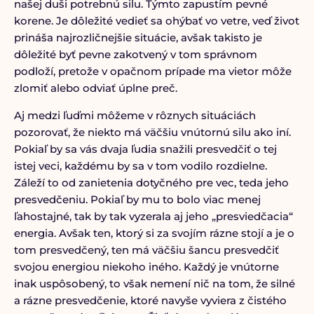
našej duši potrebnú silu. Týmto zapustím pevné
korene. Je dôležité vedieť sa ohýbať vo vetre, veď život
prináša najrozličnejšie situácie, avšak takisto je
dôležité byť pevne zakotvený v tom správnom
podloží, pretože v opačnom prípade ma vietor môže
zlomiť alebo odviať úplne preč.
Aj medzi ľuďmi môžeme v rôznych situáciách
pozorovať, že niekto má väčšiu vnútornú silu ako iní.
Pokiaľ by sa vás dvaja ľudia snažili presvedčiť o tej
istej veci, každému by sa v tom vodilo rozdielne.
Záleží to od zanietenia dotyčného pre vec, teda jeho
presvedčeniu. Pokiaľ by mu to bolo viac menej
ľahostajné, tak by tak vyzerala aj jeho „presviedčacia“
energia. Avšak ten, ktorý si za svojím rázne stojí a je o
tom presvedčený, ten má väčšiu šancu presvedčiť
svojou energiou niekoho iného. Každý je vnútorne
inak uspôsobený, to však nemení nič na tom, že silné
a rázne presvedčenie, ktoré navyše vyviera z čistého