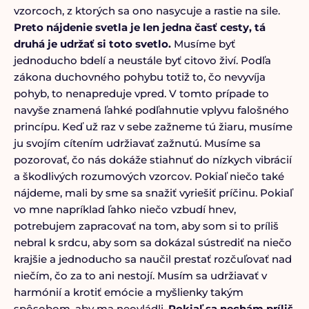
vzorcoch, z ktorých sa ono nasycuje a rastie na sile.
Preto nájdenie svetla je len jedna časť cesty, tá
druhá je udržať si toto svetlo.
Musíme byť
jednoducho bdelí a neustále byť citovo živí. Podľa
zákona duchovného pohybu totiž to, čo nevyvíja
pohyb, to nenapreduje vpred. V tomto prípade to
navyše znamená ľahké podľahnutie vplyvu falošného
princípu. Keď už raz v sebe zažneme tú žiaru, musíme
ju svojím cítením udržiavať zažnutú. Musíme sa
pozorovať, čo nás dokáže stiahnuť do nízkych vibrácií
a škodlivých rozumových vzorcov. Pokiaľ niečo také
nájdeme, mali by sme sa snažiť vyriešiť príčinu. Pokiaľ
vo mne napríklad ľahko niečo vzbudí hnev,
potrebujem zapracovať na tom, aby som si to príliš
nebral k srdcu, aby som sa dokázal sústrediť na niečo
krajšie a jednoducho sa naučil prestať rozčuľovať nad
niečím, čo za to ani nestojí. Musím sa udržiavať v
harmónií a krotiť emócie a myšlienky takým
spôsobom, aby ma neovládli.
Pokiaľ sa nechám príliš