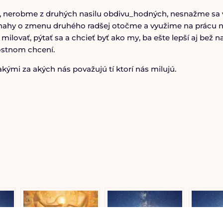
, nerobme z druhých nasilu obdivu_hodných, nesnažme sa vn
snahy o zmenu druhého radšej otočme a využime na prácu n
ovať, pýtať sa a chcieť byť ako my, ba ešte lepší aj bež naš
dostnom chcení.
kými za akých nás považujú tí ktorí nás milujú.