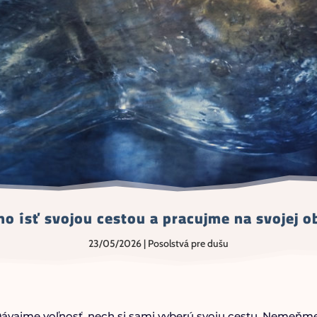
o ísť svojou cestou a pracujme na svojej
23/05/2026
|
Posolstvá pre dušu
 Dávajme voľnosť, nech si sami vyberú svoju cestu. Nemeňme 