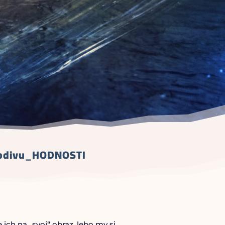
 obdivu_HODNOSTI
ich na „svoj“ obraz, lebo my si