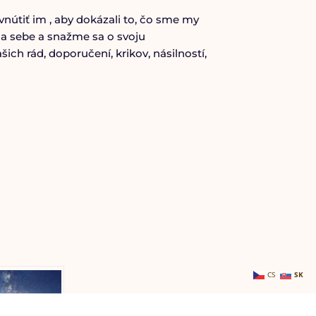
útiť im , aby dokázali to, čo sme my
a sebe a snažme sa o svoju
ich rád, doporučení, krikov, násilností,
CS
SK