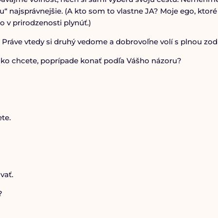
“ najsprávnejšie. (A kto som to vlastne JA? Moje ego, ktoré
o v prirodzenosti plynúť.)
. Práve vtedy si druhý vedome a dobrovoľne volí s plnou z
ako chcete, poprípade konať podľa Vášho názoru?
te.
vať.
?