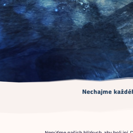
Nechajme každéh
Nenúťme našich blízkych, aby boli iní.