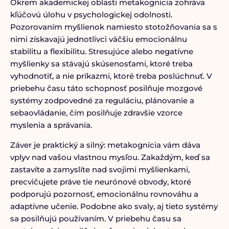
Okrem akademickej oblasti metakognícia zohráva
kľúčovú úlohu v psychologickej odolnosti.
Pozorovaním myšlienok namiesto stotožňovania sa s
nimi získavajú jednotlivci väčšiu emocionálnu
stabilitu a flexibilitu. Stresujúce alebo negatívne
myšlienky sa stávajú skúsenosťami, ktoré treba
vyhodnotiť, a nie príkazmi, ktoré treba poslúchnuť. V
priebehu času táto schopnosť posilňuje mozgové
systémy zodpovedné za reguláciu, plánovanie a
sebaovládanie, čím posilňuje zdravšie vzorce
myslenia a správania.
Záver je praktický a silný: metakognícia vám dáva
vplyv nad vašou vlastnou mysľou. Zakaždým, keď sa
zastavíte a zamyslíte nad svojimi myšlienkami,
precvičujete práve tie neurónové obvody, ktoré
podporujú pozornosť, emocionálnu rovnováhu a
adaptívne učenie. Podobne ako svaly, aj tieto systémy
sa posilňujú používaním. V priebehu času sa