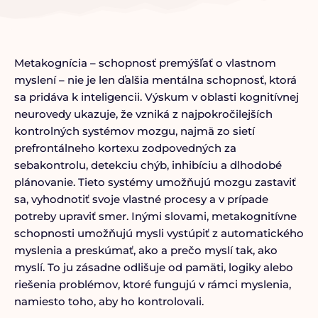
Metakognícia – schopnosť premýšľať o vlastnom
myslení – nie je len ďalšia mentálna schopnosť, ktorá
sa pridáva k inteligencii. Výskum v oblasti kognitívnej
neurovedy ukazuje, že vzniká z najpokročilejších
kontrolných systémov mozgu, najmä zo sietí
prefrontálneho kortexu zodpovedných za
sebakontrolu, detekciu chýb, inhibíciu a dlhodobé
plánovanie. Tieto systémy umožňujú mozgu zastaviť
sa, vyhodnotiť svoje vlastné procesy a v prípade
potreby upraviť smer. Inými slovami, metakognitívne
schopnosti umožňujú mysli vystúpiť z automatického
myslenia a preskúmať, ako a prečo myslí tak, ako
myslí. To ju zásadne odlišuje od pamäti, logiky alebo
riešenia problémov, ktoré fungujú v rámci myslenia,
namiesto toho, aby ho kontrolovali.