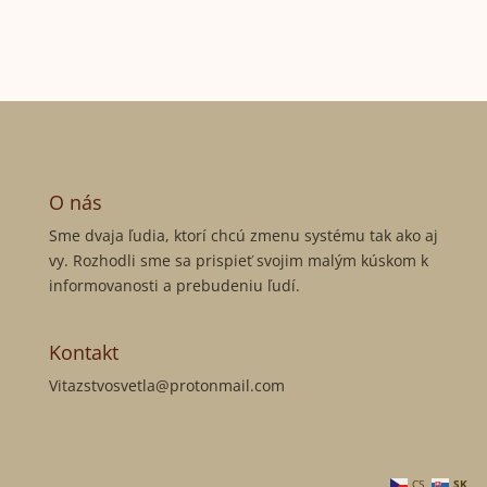
O nás
Sme dvaja ľudia, ktorí chcú zmenu systému tak ako aj
vy. Rozhodli sme sa prispieť svojim malým kúskom k
informovanosti a prebudeniu ľudí.
Kontakt
Vitazstvosvetla@protonmail.com
CS
SK