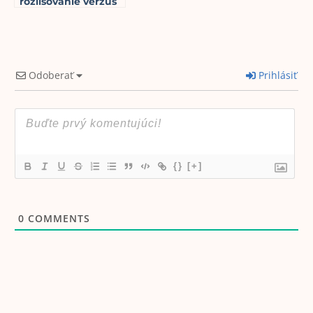
rozlišovanie verzus
kritický duch
3
min read
Odoberať
Prihlásiť
{}
[+]
0
COMMENTS