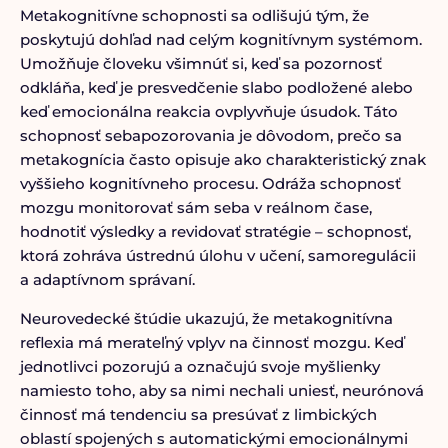
Metakognitívne schopnosti sa odlišujú tým, že
poskytujú dohľad nad celým kognitívnym systémom.
Umožňuje človeku všimnúť si, keď sa pozornosť
odkláňa, keď je presvedčenie slabo podložené alebo
keď emocionálna reakcia ovplyvňuje úsudok. Táto
schopnosť sebapozorovania je dôvodom, prečo sa
metakognícia často opisuje ako charakteristický znak
vyššieho kognitívneho procesu. Odráža schopnosť
mozgu monitorovať sám seba v reálnom čase,
hodnotiť výsledky a revidovať stratégie – schopnosť,
ktorá zohráva ústrednú úlohu v učení, samoregulácii
a adaptívnom správaní.
Neurovedecké štúdie ukazujú, že metakognitívna
reflexia má merateľný vplyv na činnosť mozgu. Keď
jednotlivci pozorujú a označujú svoje myšlienky
namiesto toho, aby sa nimi nechali uniesť, neurónová
činnosť má tendenciu sa presúvať z limbických
oblastí spojených s automatickými emocionálnymi