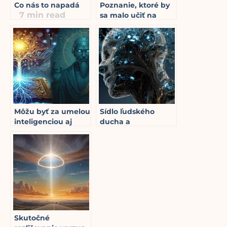
Co nás to napadá
Poznanie, ktoré by
7
min read
sa malo učiť na
školách namiesto
sexuálnej výchovy
6
min read
Môžu byť za umelou
Sídlo ľudského
inteligenciou aj
ducha a
entity z astrálnej
neurokapitalistický
roviny?
horizont
4
min read
5
min read
Skutočné