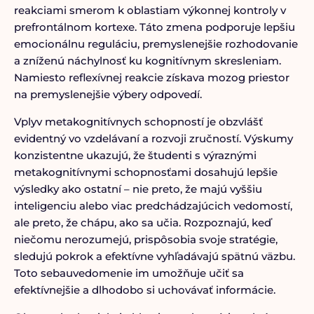
reakciami smerom k oblastiam výkonnej kontroly v
prefrontálnom kortexe. Táto zmena podporuje lepšiu
emocionálnu reguláciu, premyslenejšie rozhodovanie
a zníženú náchylnosť ku kognitívnym skresleniam.
Namiesto reflexívnej reakcie získava mozog priestor
na premyslenejšie výbery odpovedí.
Vplyv metakognitívnych schopností je obzvlášť
evidentný vo vzdelávaní a rozvoji zručností. Výskumy
konzistentne ukazujú, že študenti s výraznými
metakognitívnymi schopnosťami dosahujú lepšie
výsledky ako ostatní – nie preto, že majú vyššiu
inteligenciu alebo viac predchádzajúcich vedomostí,
ale preto, že chápu, ako sa učia. Rozpoznajú, keď
niečomu nerozumejú, prispôsobia svoje stratégie,
sledujú pokrok a efektívne vyhľadávajú spätnú väzbu.
Toto sebauvedomenie im umožňuje učiť sa
efektívnejšie a dlhodobo si uchovávať informácie.