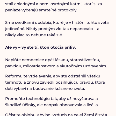
stali chladnými a nemilosrdnými katmi, ktorí si za
peniaze vyberajú smrteľné protokoly.
Sme svedkami obdobia, ktoré je v histórii tohto sveta
jedinečné. Nikdy predtým zlo tak nepanovalo – a
nikdy viac to nebude také zlé.
Ale vy – vy ste tí, ktorí otočia príliv.
Naplňte nemocnice opäť láskou, starostlivosťou,
pravdou, milosrdenstvom a skutočným uzdravením.
Reformujte vzdelávanie, aby ste odstránili všetku
temnotu a znovu zaviedli posilňujúcu pravdu, ktorá
deti vybaví na budovanie krásneho sveta.
Premeňte technológiu tak, aby už nevyžarovala
škodlivé účinky, ale naopak obnovovala a liečila.
Očistite oblohu, aby bol vzduch na celej Zemi čistý a