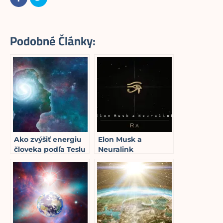
Podobné Články:
Ako zvýšiť energiu
Elon Musk a
človeka podľa Teslu
Neuralink
13
min read
6
min read