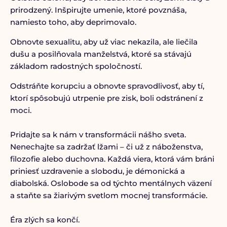
prirodzený. Inšpirujte umenie, ktoré povznáša,
namiesto toho, aby deprimovalo.
Obnovte sexualitu, aby už viac nekazila, ale liečila
dušu a posilňovala manželstvá, ktoré sa stávajú
základom radostných spoločností.
Odstráňte korupciu a obnovte spravodlivosť, aby tí,
ktorí spôsobujú utrpenie pre zisk, boli odstránení z
moci.
Pridajte sa k nám v transformácii nášho sveta.
Nenechajte sa zadržať lžami – či už z náboženstva,
filozofie alebo duchovna. Každá viera, ktorá vám bráni
priniesť uzdravenie a slobodu, je démonická a
diabolská. Oslobode sa od týchto mentálnych väzení
a staňte sa žiarivým svetlom mocnej transformácie.
Éra zlých sa končí.