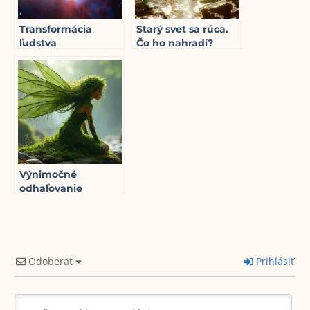
Transformácia
Starý svet sa rúca.
ľudstva
Čo ho nahradí?
15
min read
5
min read
Výnimočné
odhaľovanie
poznania o
prírodných
bytostiach
2
min read
Odoberať
Prihlásiť