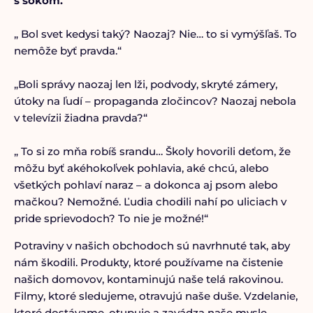
s šokom.
„ Bol svet kedysi taký? Naozaj? Nie… to si vymýšľaš. To
nemôže byť pravda.“
„Boli správy naozaj len lži, podvody, skryté zámery,
útoky na ľudí – propaganda zločincov? Naozaj nebola
v televízii žiadna pravda?“
„ To si zo mňa robíš srandu… Školy hovorili deťom, že
môžu byť akéhokoľvek pohlavia, aké chcú, alebo
všetkých pohlaví naraz – a dokonca aj psom alebo
mačkou? Nemožné. Ľudia chodili nahí po uliciach v
pride sprievodoch? To nie je možné!“
Potraviny v našich obchodoch sú navrhnuté tak, aby
nám škodili. Produkty, ktoré používame na čistenie
našich domovov, kontaminujú naše telá rakovinou.
Filmy, ktoré sledujeme, otravujú naše duše. Vzdelanie,
ktoré dostávame, otupuje a zavádza naše mysle.