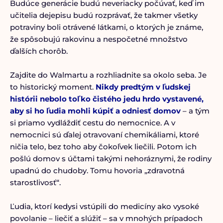
Budúce generácie budú neveriacky počúvať, keď im
učitelia dejepisu budú rozprávať, že takmer všetky
potraviny boli otrávené látkami, o ktorých je známe,
že spôsobujú rakovinu a nespočetné množstvo
ďalších chorôb.
Zajdite do Walmartu a rozhliadnite sa okolo seba. Je
to historický moment.
Nikdy predtým v ľudskej
histórii nebolo toľko čistého jedu hrdo vystavené,
aby si ho ľudia mohli kúpiť a odniesť domov
– a tým
si priamo vydláždiť cestu do nemocnice. A v
nemocnici sú ďalej otravovaní chemikáliami, ktoré
ničia telo, bez toho aby čokoľvek liečili. Potom ich
pošlú domov s účtami takými nehoráznymi, že rodiny
upadnú do chudoby. Tomu hovoria „zdravotná
starostlivosť“.
Ľudia, ktorí kedysi vstúpili do medicíny ako vysoké
povolanie – liečiť a slúžiť – sa v mnohých prípadoch