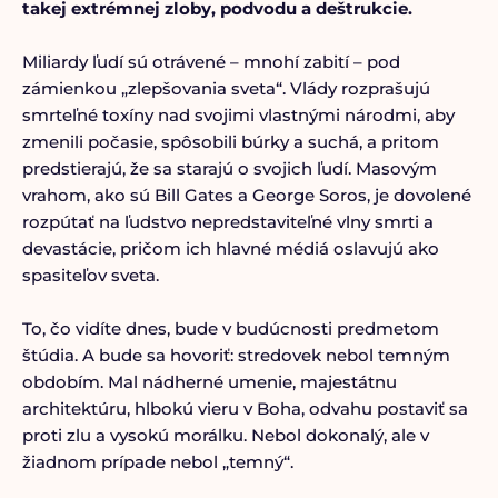
takej extrémnej zloby, podvodu a deštrukcie.
Miliardy ľudí sú otrávené – mnohí zabití – pod
zámienkou „zlepšovania sveta“. Vlády rozprašujú
smrteľné toxíny nad svojimi vlastnými národmi, aby
zmenili počasie, spôsobili búrky a suchá, a pritom
predstierajú, že sa starajú o svojich ľudí. Masovým
vrahom, ako sú Bill Gates a George Soros, je dovolené
rozpútať na ľudstvo nepredstaviteľné vlny smrti a
devastácie, pričom ich hlavné médiá oslavujú ako
spasiteľov sveta.
To, čo vidíte dnes, bude v budúcnosti predmetom
štúdia. A bude sa hovoriť: stredovek nebol temným
obdobím. Mal nádherné umenie, majestátnu
architektúru, hlbokú vieru v Boha, odvahu postaviť sa
proti zlu a vysokú morálku. Nebol dokonalý, ale v
žiadnom prípade nebol „temný“.