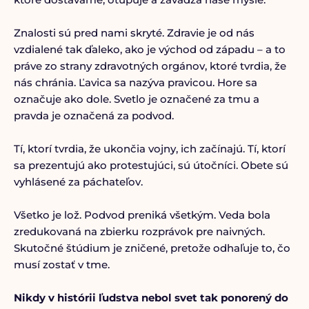
Znalosti sú pred nami skryté. Zdravie je od nás
vzdialené tak ďaleko, ako je východ od západu – a to
práve zo strany zdravotných orgánov, ktoré tvrdia, že
nás chránia. Ľavica sa nazýva pravicou. Hore sa
označuje ako dole. Svetlo je označené za tmu a
pravda je označená za podvod.
Tí, ktorí tvrdia, že ukončia vojny, ich začínajú. Tí, ktorí
sa prezentujú ako protestujúci, sú útočníci. Obete sú
vyhlásené za páchateľov.
Všetko je lož. Podvod preniká všetkým. Veda bola
zredukovaná na zbierku rozprávok pre naivných.
Skutočné štúdium je zničené, pretože odhaľuje to, čo
musí zostať v tme.
Nikdy v histórii ľudstva nebol svet tak ponorený do