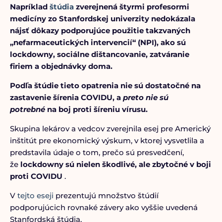
Napríklad
štúdia
zverejnená štyrmi profesormi
medicíny zo Stanfordskej univerzity nedokázala
nájsť dôkazy podporujúce použitie takzvaných
„nefarmaceutických intervencií“ (NPI), ako sú
lockdowny, sociálne dištancovanie, zatváranie
firiem a objednávky doma.
Podľa štúdie tieto opatrenia nie sú dostatočné na
zastavenie šírenia COVIDU, a
preto nie sú
potrebné
na boj proti šíreniu vírusu.
Skupina lekárov a vedcov zverejnila esej pre Americký
inštitút pre ekonomický výskum, v ktorej vysvetlila a
predstavila údaje o tom, prečo sú presvedčení,
že
lockdowny sú nielen škodlivé, ale zbytočné v boji
proti COVIDU
.
V
tejto eseji
prezentujú množstvo štúdií
podporujúcich rovnaké závery ako vyššie uvedená
Stanfordská štúdia.