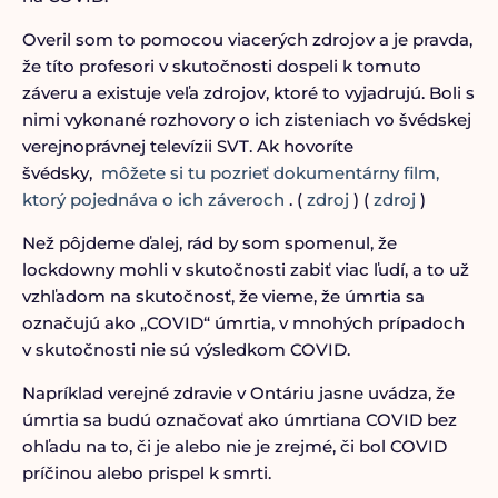
Overil som to pomocou viacerých zdrojov a je pravda,
že títo profesori v skutočnosti dospeli k tomuto
záveru a existuje veľa zdrojov, ktoré to vyjadrujú. Boli s
nimi vykonané rozhovory o ich zisteniach vo švédskej
verejnoprávnej televízii SVT. Ak hovoríte
švédsky,
môžete si tu pozrieť dokumentárny film,
ktorý pojednáva o ich záveroch
. (
zdroj
) (
zdroj
)
Než pôjdeme ďalej, rád by som spomenul, že
lockdowny mohli v skutočnosti zabiť viac ľudí, a to už
vzhľadom na skutočnosť, že vieme, že úmrtia sa
označujú ako „COVID“ úmrtia, v mnohých prípadoch
v skutočnosti nie sú výsledkom COVID.
Napríklad verejné zdravie v Ontáriu jasne uvádza, že
úmrtia sa budú označovať ako úmrtiana COVID bez
ohľadu na to, či je alebo nie je zrejmé, či bol COVID
príčinou alebo prispel k smrti.