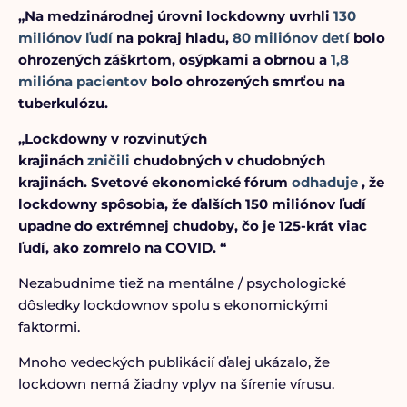
„Na medzinárodnej úrovni lockdowny uvrhli
130
miliónov ľudí
na pokraj hladu,
80 miliónov detí
bolo
ohrozených záškrtom, osýpkami a obrnou a
1,8
milióna pacientov
bolo ohrozených smrťou na
tuberkulózu.
„Lockdowny v rozvinutých
krajinách
zničili
chudobných v chudobných
krajinách. Svetové ekonomické fórum
odhaduje
, že
lockdowny spôsobia, že ďalších 150 miliónov ľudí
upadne do extrémnej chudoby, čo je 125-krát viac
ľudí, ako zomrelo na COVID. “
Nezabudnime tiež na mentálne / psychologické
dôsledky lockdownov spolu s ekonomickými
faktormi.
Mnoho vedeckých publikácií ďalej ukázalo, že
lockdown nemá žiadny vplyv na šírenie vírusu.