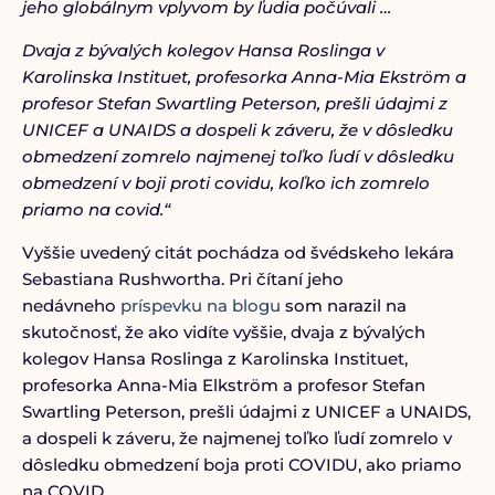
jeho globálnym vplyvom by ľudia počúvali …
Dvaja z bývalých kolegov Hansa Roslinga v
Karolinska Instituet, profesorka Anna-Mia Ekström a
profesor Stefan Swartling Peterson, prešli údajmi z
UNICEF a UNAIDS a dospeli k záveru, že v dôsledku
obmedzení zomrelo najmenej toľko ľudí v dôsledku
obmedzení v boji proti covidu, koľko ich zomrelo
priamo na covid.“
Vyššie uvedený citát pochádza od švédskeho lekára
Sebastiana Rushwortha. Pri čítaní jeho
nedávneho
príspevku na blogu
som narazil na
skutočnosť, že ako vidíte vyššie, dvaja z bývalých
kolegov Hansa Roslinga z Karolinska Instituet,
profesorka Anna-Mia Elkström a profesor Stefan
Swartling Peterson, prešli údajmi z UNICEF a UNAIDS,
a dospeli k záveru, že najmenej toľko ľudí zomrelo v
dôsledku obmedzení boja proti COVIDU, ako priamo
na COVID.