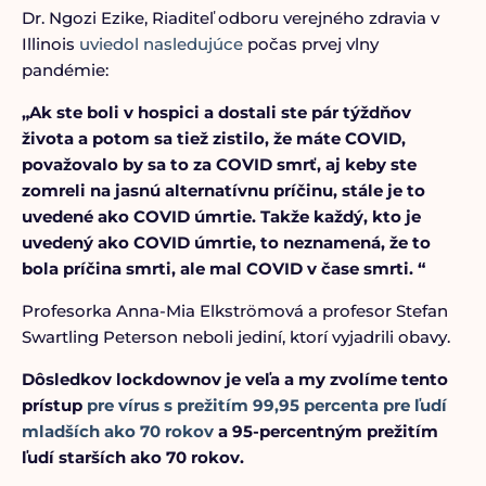
Dr. Ngozi Ezike, Riaditeľ odboru verejného zdravia v
Illinois
uviedol nasledujúce
počas prvej vlny
pandémie:
„Ak ste boli v hospici a dostali ste pár týždňov
života a potom sa tiež zistilo, že máte COVID,
považovalo by sa to za COVID smrť, aj keby ste
zomreli na jasnú alternatívnu príčinu, stále je to
uvedené ako COVID úmrtie. Takže každý, kto je
uvedený ako COVID úmrtie, to neznamená, že to
bola príčina smrti, ale mal COVID v čase smrti. “
Profesorka Anna-Mia Elkströmová a profesor Stefan
Swartling Peterson neboli jediní, ktorí vyjadrili obavy.
Dôsledkov lockdownov je veľa a my zvolíme tento
prístup
pre vírus s prežitím 99,95 percenta pre ľudí
mladších ako 70 rokov
a 95-percentným prežitím
ľudí starších ako 70 rokov.