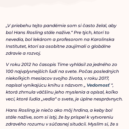
„V priebehu tejto pandémie som si často želal, aby
bol Hans Rosling stále nažive.“ Pre tých, ktorí to
nevedia, bol lekárom a profesorom na Karolinska
Institutet, ktorí sa osobitne zaujímali o globálne
zdravie a rozvoj.
V roku 2012 ho časopis Time vyhlásil za jedného zo
100 najvplyvnejších ľudí na svete. Počas posledných
niekoľkých mesiacov svojho života, v roku 2017,
napísal vynikajúcu knihu s názvom „
Vedomosť
“,
ktorá zhrnula väčšinu jeho myslenia a opísal, koľko
vecí, ktoré ľudia „vedia“ o svete, je úplne nesprávnych.
Hans Rosling je niečo ako môj hrdina, a keby bol
stále nažive, som si istý, že by prispel k vytvoreniu
zdravého rozumu v súčasnej situácii. Myslím si, že s