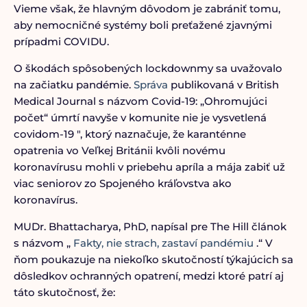
Vieme však, že hlavným dôvodom je zabrániť tomu,
aby nemocničné systémy boli preťažené zjavnými
prípadmi COVIDU.
O škodách spôsobených lockdownmy sa uvažovalo
na začiatku pandémie.
Správa
publikovaná v British
Medical Journal s názvom Covid-19: „Ohromujúci
počet“ úmrtí navyše v komunite nie je vysvetlená
covidom-19 ″, ktorý naznačuje, že karanténne
opatrenia vo Veľkej Británii kvôli novému
koronavírusu mohli v priebehu apríla a mája zabiť už
viac seniorov zo Spojeného kráľovstva ako
koronavírus.
MUDr. Bhattacharya, PhD, napísal pre The Hill článok
s názvom „
Fakty, nie strach, zastaví pandémiu
.“ V
ňom poukazuje na niekoľko skutočností týkajúcich sa
dôsledkov ochranných opatrení, medzi ktoré patrí aj
táto skutočnosť, že: