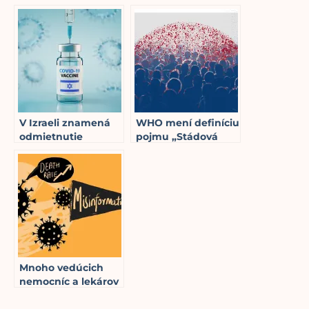
odstrániť tvrdenia,
Moderna v oblasti
že „vakcíny
technológie MRNA v
nespôsobujú
snímkach COVID: „V
autizmus“ zo svojej
skutočnosti
webovej stránky
hackujeme softvér
3
min read
života“
10
min read
V Izraeli znamená
WHO mení definíciu
odmietnutie
pojmu „Stádová
očkovania na
Imunita“ – doslova
COVID-19, že „Váš
prepisuje stovky
život je v podstate
rokov vedeckého
3
min read
preč“
porozumenia, len
aby podnietila
vakcíny
2
min read
Mnoho vedúcich
nemocníc a lekárov
je podplatených za