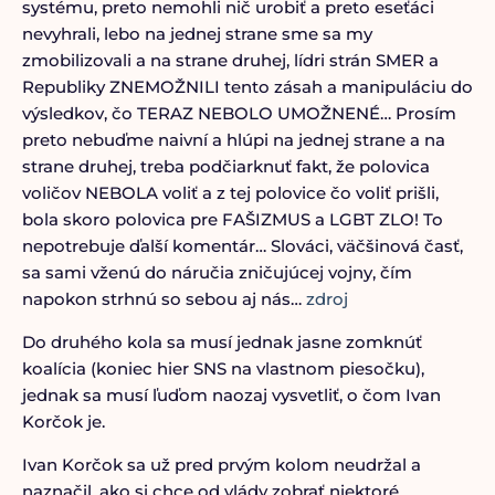
systému, preto nemohli nič urobiť a preto eseťáci
nevyhrali, lebo na jednej strane sme sa my
zmobilizovali a na strane druhej, lídri strán SMER a
Republiky ZNEMOŽNILI tento zásah a manipuláciu do
výsledkov, čo TERAZ NEBOLO UMOŽNENÉ… Prosím
preto nebuďme naivní a hlúpi na jednej strane a na
strane druhej, treba podčiarknuť fakt, že polovica
voličov NEBOLA voliť a z tej polovice čo voliť prišli,
bola skoro polovica pre FAŠIZMUS a LGBT ZLO! To
nepotrebuje ďalší komentár… Slováci, väčšinová časť,
sa sami vženú do náručia zničujúcej vojny, čím
napokon strhnú so sebou aj nás…
zdroj
Do druhého kola sa musí jednak jasne zomknúť
koalícia (koniec hier SNS na vlastnom piesočku),
jednak sa musí ľuďom naozaj vysvetliť, o čom Ivan
Korčok je.
Ivan Korčok sa už pred prvým kolom neudržal a
naznačil, ako si chce od vlády zobrať niektoré