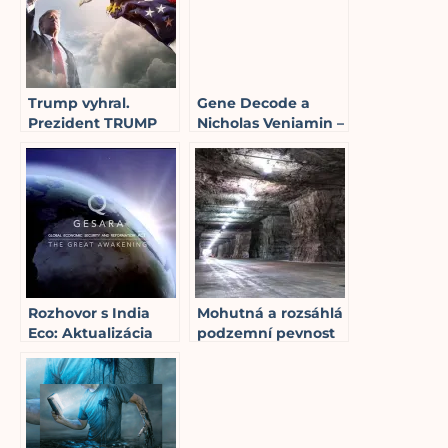
Trump vyhral.
Gene Decode a
Prezident TRUMP
Nicholas Veniamin –
proti etablovaným
Časové osi (1. časť)
17
min read
mocnostiam
17
min read
Rozhovor s India
Mohutná a rozsáhlá
Eco: Aktualizácia
podzemní pevnost
resetu a geopolitiky
ukronacistů až do
(1. časť)
hloubky 300 m!
15
min read
Složitost útoku na
bachmut
4
min read