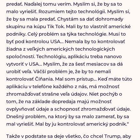
predať. Naďalej tomu verím. Myslím si, že by sa to
malo vyriešiť. Rozumiem tejto technológii. Myslím si,
že by sa mala predať. Chystám sa dať dohromady
skupinu na kúpu Tik Tok. Mali by to vlastniť americké
podniky. Celý problém sa týka technológie. Musí to
byť pod kontrolou USA… Nemala by to kontrolovať
žiadna z veľkých amerických technologických
spoločností. Technológiu, aplikáciu treba nanovo
vytvoriť v USA… Myslím, že za šesť mesiacov sa dá
urobiť veľa. Väčší problém je, že by to nemali
kontrolovať Číňania. Mal som prístup… Keď máte túto
aplikáciu v telefóne každého z nás, má možnosť
zhromažďovať strašne veľa údajov. Niet pochýb o
tom, že na základe dopredaja majú možnosť
ovplyvňovať údaje a schopnosť zhromažďovať údaje.
Dnešný problém, na ktorý by sa malo zamerať, by sa
mal vyriešiť. Mal by ju kontrolovať americký podnik.“
Takže v podstate sa deje všetko, čo chcel Trump, aby