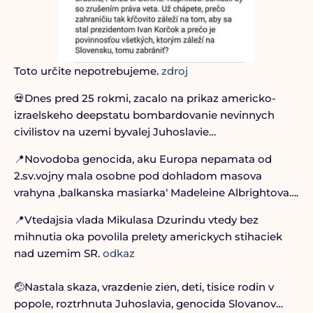
Toto určite nepotrebujeme.
zdroj
💀Dnes pred 25 rokmi, zacalo na prikaz americko-
izraelskeho deepstatu bombardovanie nevinnych
civilistov na uzemi byvalej Juhoslavie…
📍Novodoba genocida, aku Europa nepamata od
2.sv.vojny mala osobne pod dohladom masova
vrahyna ‚balkanska masiarka‘ Madeleine Albrightova….
📍Vtedajsia vlada Mikulasa Dzurindu vtedy bez
mihnutia oka povolila prelety americkych stihaciek
nad uzemim SR.
odkaz
🤕Nastala skaza, vrazdenie zien, deti, tisice rodin v
popole, roztrhnuta Juhoslavia, genocida Slovanov…