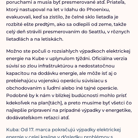
poruchami a musia byť presmerované atď. Priateľa,
ktorý nastupoval na let v Idahu do Phoenixu,
evakuovali, keď sa zistilo, že čelné sklo lietadla je
rozbité ešte predtým, ako sa odlepili od zeme, takže
celý deň strávili presmerovaním do Seattlu, v rôznych
lietadlách a na letiskách.
Možno ste počuli o rozsiahlych výpadkoch elektrickej
energie na Kube v uplynulom týždni. Oficiálna verzia
súvisí so zlou infraštruktúrou a nedostatočnou
kapacitou na dodávku energie, ale môže ísť aj o
prebiehajúcu vojenskú operáciu súvisiacu s
obchodovaním s ľuďmi alebo iné tajné operácie.
Podobné by k nám v blízkej budúcnosti mohlo prísť
kdekoľvek na plan[tách], a preto musíme byť všetci čo
najlepšie pripravení na prípadné výpadky v energetike,
dodávateľskom reťazci atď.
Kuba: Od 17. marca pokračujú výpadky elektrickej
energie v celej krajine v dôsledku problémov s