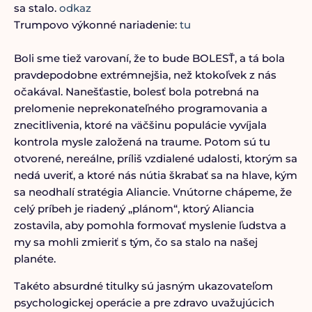
sa stalo.
odkaz
Trumpovo výkonné nariadenie:
tu
Boli sme tiež varovaní, že to bude BOLESŤ, a tá bola
pravdepodobne extrémnejšia, než ktokoľvek z nás
očakával. Nanešťastie, bolesť bola potrebná na
prelomenie neprekonateľného programovania a
znecitlivenia, ktoré na väčšinu populácie vyvíjala
kontrola mysle založená na traume. Potom sú tu
otvorené, nereálne, príliš vzdialené udalosti, ktorým sa
nedá uveriť, a ktoré nás nútia škrabať sa na hlave, kým
sa neodhalí stratégia Aliancie. Vnútorne chápeme, že
celý príbeh je riadený „plánom“, ktorý Aliancia
zostavila, aby pomohla formovať myslenie ľudstva a
my sa mohli zmieriť s tým, čo sa stalo na našej
planéte.
Takéto absurdné titulky sú jasným ukazovateľom
psychologickej operácie a pre zdravo uvažujúcich