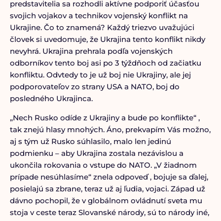
predstavitelia sa rozhodli aktívne podporiť účasťou
svojich vojakov a technikov vojenský konflikt na
Ukrajine. Čo to znamená? Každý triezvo uvažujúci
človek si uvedomuje, že Ukrajina tento konflikt nikdy
nevyhrá. Ukrajina prehrala podľa vojenských
odborníkov tento boj asi po 3 týždňoch od začiatku
konfliktu. Odvtedy to je už boj nie Ukrajiny, ale jej
podporovateľov zo strany USA a NATO, boj do
posledného Ukrajinca.
„Nech Rusko odíde z Ukrajiny a bude po konflikte“ ,
tak znejú hlasy mnohých. Áno, prekvapím Vás možno,
aj s tým už Rusko súhlasilo, malo len jedinú
podmienku – aby Ukrajina zostala nezávislou a
ukončila rokovania o vstupe do NATO. „V žiadnom
prípade nesúhlasíme“ znela odpoveď , bojuje sa ďalej,
posielajú sa zbrane, teraz už aj ľudia, vojaci. Západ už
dávno pochopil, že v globálnom ovládnutí sveta mu
stoja v ceste teraz Slovanské národy, sú to národy iné,