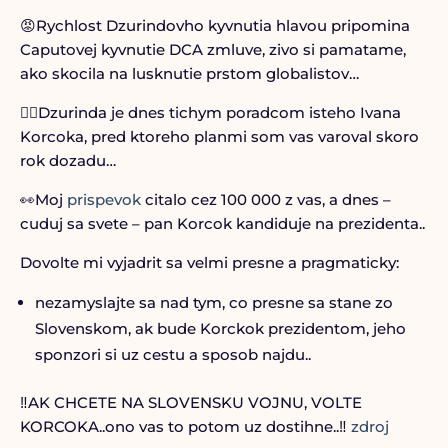
😡Rychlost Dzurindovho kyvnutia hlavou pripomina
Caputovej kyvnutie DCA zmluve, zivo si pamatame,
ako skocila na lusknutie prstom globalistov…
☝🏻Dzurinda je dnes tichym poradcom isteho Ivana
Korcoka, pred ktoreho planmi som vas varoval skoro
rok dozadu…
👀Moj
prispevok
citalo cez 100 000 z vas, a dnes –
cuduj sa svete – pan Korcok kandiduje na prezidenta..
Dovolte mi vyjadrit sa velmi presne a pragmaticky:
nezamyslajte sa nad tym, co presne sa stane zo
Slovenskom, ak bude Korckok prezidentom, jeho
sponzori si uz cestu a sposob najdu..
‼️AK CHCETE NA SLOVENSKU VOJNU, VOLTE
KORCOKA..ono vas to potom uz dostihne..‼️
zdroj