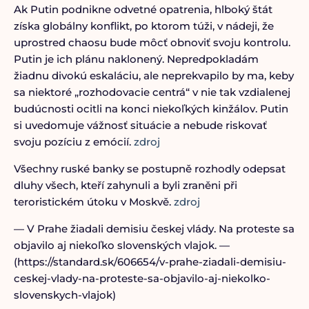
Ak Putin podnikne odvetné opatrenia, hlboký štát
získa globálny konflikt, po ktorom túži, v nádeji, že
uprostred chaosu bude môcť obnoviť svoju kontrolu.
Putin je ich plánu naklonený. Nepredpokladám
žiadnu divokú eskaláciu, ale neprekvapilo by ma, keby
sa niektoré „rozhodovacie centrá“ v nie tak vzdialenej
budúcnosti ocitli na konci niekoľkých kinžálov. Putin
si uvedomuje vážnosť situácie a nebude riskovať
svoju pozíciu z emócií.
zdroj
Všechny ruské banky se postupně rozhodly odepsat
dluhy všech, kteří zahynuli a byli zraněni při
teroristickém útoku v Moskvě.
zdroj
— V Prahe žiadali demisiu českej vlády. Na proteste sa
objavilo aj niekoľko slovenských vlajok. —
(https://standard.sk/606654/v-prahe-ziadali-demisiu-
ceskej-vlady-na-proteste-sa-objavilo-aj-niekolko-
slovenskych-vlajok)