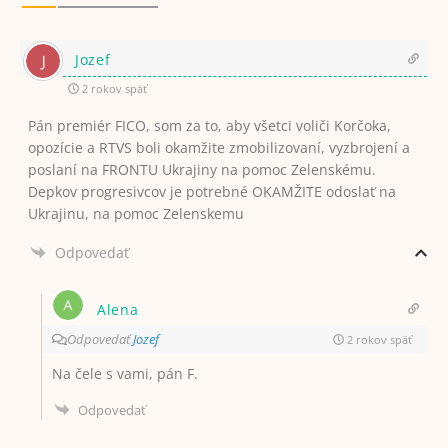
Jozef
2 rokov späť
Pán premiér FICO, som za to, aby všetci voliči Korčoka,
opozície a RTVS boli okamžite zmobilizovaní, vyzbrojení a
poslaní na FRONTU Ukrajiny na pomoc Zelenskému.
Depkov progresivcov je potrebné OKAMŽITE odoslať na
Ukrajinu, na pomoc Zelenskemu
Odpovedať
Alena
Odpovedať
Jozef
2 rokov späť
Na čele s vami, pán F.
Odpovedať