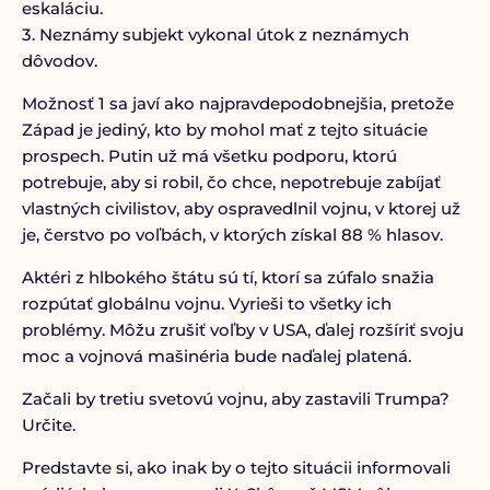
eskaláciu.
3. Neznámy subjekt vykonal útok z neznámych
dôvodov.
Možnosť 1 sa javí ako najpravdepodobnejšia, pretože
Západ je jediný, kto by mohol mať z tejto situácie
prospech. Putin už má všetku podporu, ktorú
potrebuje, aby si robil, čo chce, nepotrebuje zabíjať
vlastných civilistov, aby ospravedlnil vojnu, v ktorej už
je, čerstvo po voľbách, v ktorých získal 88 % hlasov.
Aktéri z hlbokého štátu sú tí, ktorí sa zúfalo snažia
rozpútať globálnu vojnu. Vyrieši to všetky ich
problémy. Môžu zrušiť voľby v USA, ďalej rozšíriť svoju
moc a vojnová mašinéria bude naďalej platená.
Začali by tretiu svetovú vojnu, aby zastavili Trumpa?
Určite.
Predstavte si, ako inak by o tejto situácii informovali