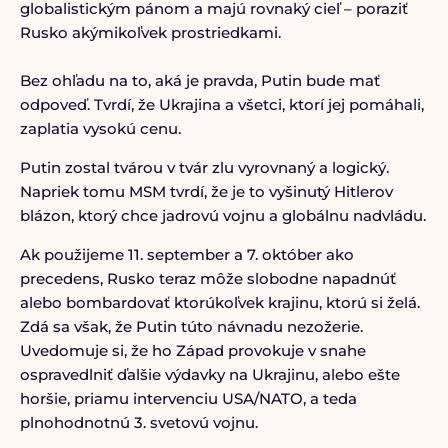
globalistickým pánom a majú rovnaký cieľ – poraziť
Rusko akýmikoľvek prostriedkami.
Bez ohľadu na to, aká je pravda, Putin bude mať
odpoveď. Tvrdí, že Ukrajina a všetci, ktorí jej pomáhali,
zaplatia vysokú cenu.
Putin zostal tvárou v tvár zlu vyrovnaný a logický.
Napriek tomu MSM tvrdí, že je to vyšinutý Hitlerov
blázon, ktorý chce jadrovú vojnu a globálnu nadvládu.
Ak použijeme 11. september a 7. október ako
precedens, Rusko teraz môže slobodne napadnúť
alebo bombardovať ktorúkoľvek krajinu, ktorú si želá.
Zdá sa však, že Putin túto návnadu nezožerie.
Uvedomuje si, že ho Západ provokuje v snahe
ospravedlniť ďalšie výdavky na Ukrajinu, alebo ešte
horšie, priamu intervenciu USA/NATO, a teda
plnohodnotnú 3. svetovú vojnu.