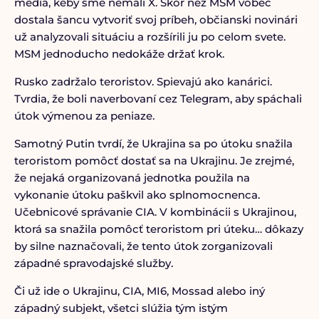
médiá, keby sme nemali X. Skôr než MSM vôbec
dostala šancu vytvoriť svoj príbeh, občianski novinári
už analyzovali situáciu a rozšírili ju po celom svete.
MSM jednoducho nedokáže držať krok.
Rusko zadržalo teroristov. Spievajú ako kanárici.
Tvrdia, že boli naverbovaní cez Telegram, aby spáchali
útok výmenou za peniaze.
Samotný Putin tvrdí, že Ukrajina sa po útoku snažila
teroristom pomôcť dostať sa na Ukrajinu. Je zrejmé,
že nejaká organizovaná jednotka použila na
vykonanie útoku paškvil ako splnomocnenca.
Učebnicové správanie CIA. V kombinácii s Ukrajinou,
ktorá sa snažila pomôcť teroristom pri úteku… dôkazy
by silne naznačovali, že tento útok zorganizovali
západné spravodajské služby.
Či už ide o Ukrajinu, CIA, MI6, Mossad alebo iný
západný subjekt, všetci slúžia tým istým