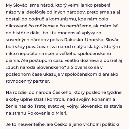
My Slováci sme národ, ktorý veľmi ľahko preberá
názory a ideológie od iných národov, preto sme sa aj
dostali do područia komunizmu, kde nám bolo
diktované čo môžeme a čo nemôžeme, ak mám ísť
do histórie ďalej, boli tu mocenské vplyvy zo
susedných národov počas Rakúsko-Uhorska, Slováci
boli vždy považovaní za národ malý a slabý, s ktorým
nikto nepočíta na scéne veľkého spoločenského
diania. Ale postupom času všetko dozrieva a dozrel aj
„duch národa Slovenského“ a Slovensko sa v
poslednom čase ukazuje v spoločenskom dianí ako
rovnocenný partner.
Na rozdiel od národa Českého, ktorý posledné týždne
akoby úplne stratil kontrolu nad svojim konaním a
ženie nás do Tretej svetovej vojny, Slovensko sa stavia
na stranu Rokovania o Mieri.
Je to neuveriteľné, ale Česko a jeho vrcholní politickí