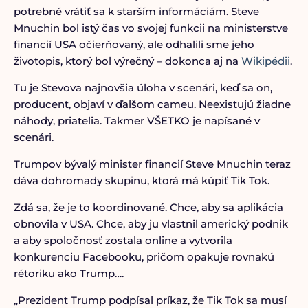
potrebné vrátiť sa k starším informáciám. Steve
Mnuchin bol istý čas vo svojej funkcii na ministerstve
financií USA očierňovaný, ale odhalili sme jeho
životopis, ktorý bol výrečný – dokonca aj na
Wikipédii
.
Tu je Stevova najnovšia úloha v scenári, keď sa on,
producent, objaví v ďalšom cameu. Neexistujú žiadne
náhody, priatelia. Takmer VŠETKO je napísané v
scenári.
Trumpov bývalý minister financií Steve Mnuchin teraz
dáva dohromady skupinu, ktorá má kúpiť Tik Tok.
Zdá sa, že je to koordinované. Chce, aby sa aplikácia
obnovila v USA. Chce, aby ju vlastnil americký podnik
a aby spoločnosť zostala online a vytvorila
konkurenciu Facebooku, pričom opakuje rovnakú
rétoriku ako Trump….
„Prezident Trump podpísal príkaz, že Tik Tok sa musí