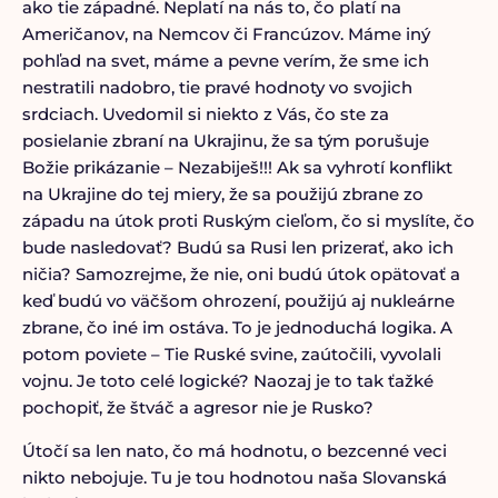
ako tie západné. Neplatí na nás to, čo platí na
Američanov, na Nemcov či Francúzov. Máme iný
pohľad na svet, máme a pevne verím, že sme ich
nestratili nadobro, tie pravé hodnoty vo svojich
srdciach. Uvedomil si niekto z Vás, čo ste za
posielanie zbraní na Ukrajinu, že sa tým porušuje
Božie prikázanie – Nezabiješ!!! Ak sa vyhrotí konflikt
na Ukrajine do tej miery, že sa použijú zbrane zo
západu na útok proti Ruským cieľom, čo si myslíte, čo
bude nasledovať? Budú sa Rusi len prizerať, ako ich
ničia? Samozrejme, že nie, oni budú útok opätovať a
keď budú vo väčšom ohrození, použijú aj nukleárne
zbrane, čo iné im ostáva. To je jednoduchá logika. A
potom poviete – Tie Ruské svine, zaútočili, vyvolali
vojnu. Je toto celé logické? Naozaj je to tak ťažké
pochopiť, že štváč a agresor nie je Rusko?
Útočí sa len nato, čo má hodnotu, o bezcenné veci
nikto nebojuje. Tu je tou hodnotou naša Slovanská