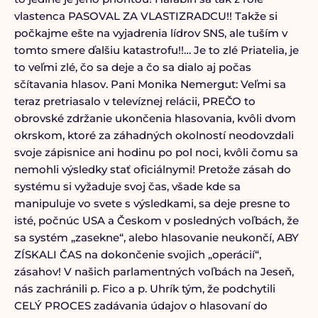
vlastenca PASOVAL ZA VLASTIZRADCU!! Takže si
počkajme ešte na vyjadrenia lídrov SNS, ale tuším v
tomto smere ďalšiu katastrofu!!… Je to zlé Priatelia, je
to veľmi zlé, čo sa deje a čo sa dialo aj počas
sčítavania hlasov. Pani Monika Nemergut: Veľmi sa
teraz pretriasalo v televíznej relácii, PREČO to
obrovské zdržanie ukončenia hlasovania, kvôli dvom
okrskom, ktoré za záhadných okolností neodovzdali
svoje zápisnice ani hodinu po pol noci, kvôli čomu sa
nemohli výsledky stať oficiálnymi! Pretože zásah do
systému si vyžaduje svoj čas, všade kde sa
manipuluje vo svete s výsledkami, sa deje presne to
isté, počnúc USA a Českom v posledných voľbách, že
sa systém „zasekne“, alebo hlasovanie neukončí, ABY
ZÍSKALI ČAS na dokončenie svojich „operácií“,
zásahov! V našich parlamentných voľbách na Jeseň,
nás zachránili p. Fico a p. Uhrík tým, že podchytili
CELÝ PROCES zadávania údajov o hlasovaní do