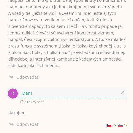
hlúposť, že to mraky brzdí. Už aj spomenutý komunizmus k
nám bol nanútený ako jedinej krajine na svete zo západu.
A všetky tie „Ježíš tě vidí“ a „Vesmírní lidé“, ešte aj tých
harekrišnovcov tu vedie mluvící občan, to tiež nie sú
slovenské nápady, to sa sem TLAČÍ – a v tomto prípade je
jedno, odkiaľ. Slováci sú vychýrení konzervativizmom,
naopak Česi svojim voiľnomyšlienkárstvom. A to, že mládež
zrazu funguje systémom „láska je láska, když choděj kluci s
klukamááá, holky s holkamááá“ je výsledkom cieľavedomej,
dlhodobej a intenzívnej kampane z kadejakých ambasád,
ešte kadejakejších médií…
Odpovedať
Deni
2 rokov späť
dakujem
Odpovedať
CS
SK