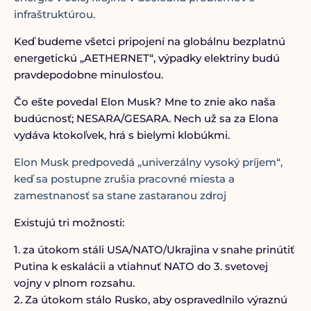
infraštruktúrou.
Keď budeme všetci pripojení na globálnu bezplatnú
energetickú „AETHERNET“, výpadky elektriny budú
pravdepodobne minulosťou.
Čo ešte povedal Elon Musk? Mne to znie ako naša
budúcnosť; NESARA/GESARA. Nech už sa za Elona
vydáva ktokoľvek, hrá s bielymi klobúkmi.
Elon Musk predpovedá „univerzálny vysoký príjem“,
keď sa postupne zrušia pracovné miesta a
zamestnanosť sa stane zastaranou
zdroj
Existujú tri možnosti:
1. za útokom stáli USA/NATO/Ukrajina v snahe prinútiť
Putina k eskalácii a vtiahnuť NATO do 3. svetovej
vojny v plnom rozsahu.
2. Za útokom stálo Rusko, aby ospravedlnilo výraznú