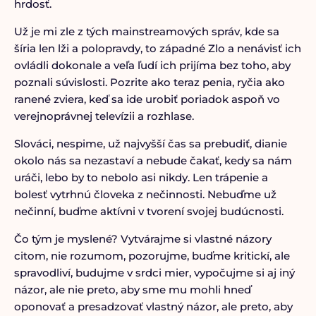
hrdosť.
Už je mi zle z tých mainstreamových správ, kde sa
šíria len lži a polopravdy, to západné Zlo a nenávisť ich
ovládli dokonale a veľa ľudí ich prijíma bez toho, aby
poznali súvislosti. Pozrite ako teraz penia, ryčia ako
ranené zviera, keď sa ide urobiť poriadok aspoň vo
verejnoprávnej televízii a rozhlase.
Slováci, nespime, už najvyšší čas sa prebudiť, dianie
okolo nás sa nezastaví a nebude čakať, kedy sa nám
uráči, lebo by to nebolo asi nikdy. Len trápenie a
bolesť vytrhnú človeka z nečinnosti. Nebuďme už
nečinní, buďme aktívni v tvorení svojej budúcnosti.
Čo tým je myslené? Vytvárajme si vlastné názory
citom, nie rozumom, pozorujme, buďme kritickí, ale
spravodliví, budujme v srdci mier, vypočujme si aj iný
názor, ale nie preto, aby sme mu mohli hneď
oponovať a presadzovať vlastný názor, ale preto, aby