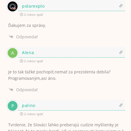
polarexplo
2 rokov späť
Ďakujem za správy.
Odpovedať
Alena
2 rokov späť
Je to tak ťažké pochopiť,nemať za prezidenta debila?
Programovaným,asi áno.
Odpovedať
palino
2 rokov späť
Tvrdenie, že Slováci ľahko preberajú cudzie myšlienky je