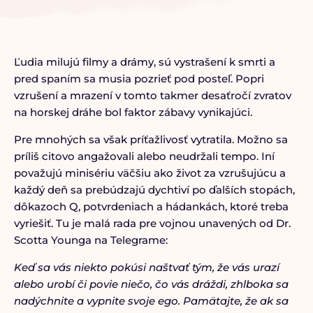
Ľudia milujú filmy a drámy, sú vystrašení k smrti a
pred spaním sa musia pozrieť pod posteľ. Popri
vzrušení a mrazení v tomto takmer desaťročí zvratov
na horskej dráhe bol faktor zábavy vynikajúci.
Pre mnohých sa však príťažlivosť vytratila. Možno sa
príliš citovo angažovali alebo neudržali tempo. Iní
považujú minisériu väčšiu ako život za vzrušujúcu a
každý deň sa prebúdzajú dychtiví po ďalších stopách,
dôkazoch Q, potvrdeniach a hádankách, ktoré treba
vyriešiť. Tu je malá rada pre vojnou unavených od Dr.
Scotta Younga na Telegrame:
Keď sa vás niekto pokúsi naštvať tým, že vás urazí
alebo urobí či povie niečo, čo vás dráždi, zhlboka sa
nadýchnite a vypnite svoje ego. Pamätajte, že ak sa