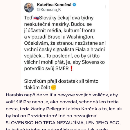
Harabin nepôjde voliť a nevyzve svojich voličov, aby
voliť šli! Pre neho je, ako povedal, schodná len tretia
cesta, teda žiadny Pellegrini alebo Korčok a to, len ak
by bol on Prezidentom! Iné ho nezaujíma!
SLOVENSKO HO TEDA NEZAUJÍMA, LEN JEHO EGO,
to jediné je jeho prioritou! Harabin sa tak z role