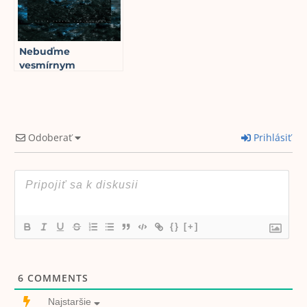
Nebuďme
vesmírnym
zákonom pohybu
odhodení do skazy!
8
min read
Odoberať
Prihlásiť
{}
[+]
6
COMMENTS
Najstaršie