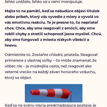
ľahko urážate, ľahko sa s vami manipuluje.
Majte to na pamäti, keď sa nabudúce objaví titulok
alebo príbeh, ktorý vás vyvedie z miery a vyvolá vo
vás emotívnu reakciu. To je presne to, čo nepriateľ
chce. Chce, aby sme reagovali z emócií, aby sme
robili chyby a stratili schopnosť jasne myslieť.
Chcú,
aby sme fungovali z miesta nízkych vibrácií a
hnevu.
Odmietnite to. Zostaňte chladní, priatelia. Reagovať
primerane z vlastnej voľby – čo môže znamenať, že
vôbec nie – je múdrejšia cesta, než reagovať ako
veterné vrecko na každý závan horúceho vzduchu,
ktorý sa objaví.
Keď sa na scénu vracia predchádzajúca postava, je