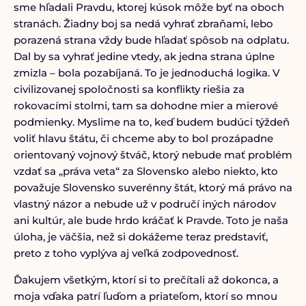
sme hľadali Pravdu, ktorej kúsok môže byť na oboch
stranách. Žiadny boj sa nedá vyhrať zbraňami, lebo
porazená strana vždy bude hľadať spôsob na odplatu.
Dal by sa vyhrať jedine vtedy, ak jedna strana úplne
zmizla – bola pozabíjaná. To je jednoduchá logika. V
civilizovanej spoločnosti sa konflikty riešia za
rokovacími stolmi, tam sa dohodne mier a mierové
podmienky. Myslime na to, keď budem budúci týždeň
voliť hlavu štátu, či chceme aby to bol prozápadne
orientovaný vojnový štváč, ktorý nebude mať problém
vzdať sa „práva veta“ za Slovensko alebo niekto, kto
považuje Slovensko suverénny štát, ktorý má právo na
vlastný názor a nebude už v područí iných národov
ani kultúr, ale bude hrdo kráčať k Pravde. Toto je naša
úloha, je väčšia, než si dokážeme teraz predstaviť,
preto z toho vyplýva aj veľká zodpovednosť.
Ďakujem všetkým, ktorí si to prečítali až dokonca, a
moja vďaka patrí ľuďom a priateľom, ktorí so mnou