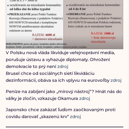
V Polsku nová vláda likviduje veřejnoprávní media,
porušuje ústavu a vyhazuje diplomaty. Ohrožení
demokracie to prý není
zdroj
Brusel chce od sociálnych sietí likvidáciu
dezinformácií, obáva sa ich vplyvu na eurovoľby
zdroj
Peníze na zabíjení jako „mírový nástroj“? Hnát nás do
války je zločin, vzkazuje Okamura
zdroj
Japonsko chce zakázať ľuďom zaočkovaným proti
covidu darovať „skazenú krv“
zdroj