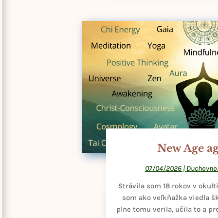
New Age a
07/04/2026
|
Duchovno
Strávila som 18 rokov v okult
som ako veľkňažka viedla šk
plne tomu verila, učila to a p