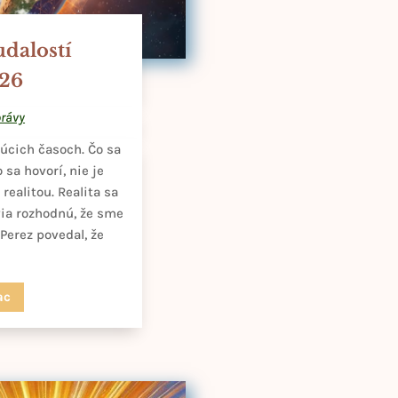
udalostí
026
rávy
úcich časoch. Čo sa
 sa hovorí, nie je
ealitou. Realita sa
via rozhodnú, že sme
 Perez povedal, že
ac