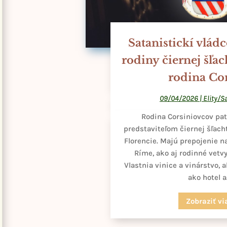
Satanistickí vládc
rodiny čiernej šľac
rodina Cor
09/04/2026
|
Elity/
Rodina Corsiniovcov pat
predstaviteľom čiernej šľach
Florencie. Majú prepojenie n
Ríme, ako aj rodinné vetv
Vlastnia vinice a vinárstvo, a
ako hotel a.
Zobraziť vi