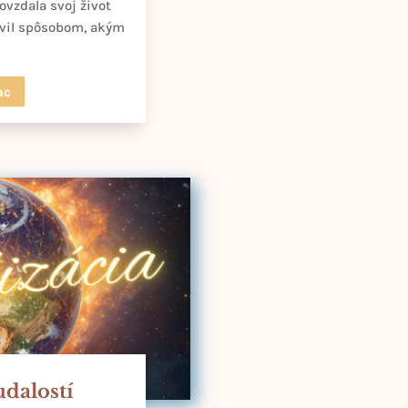
ovzdala svoj život
avil spôsobom, akým
ac
udalostí