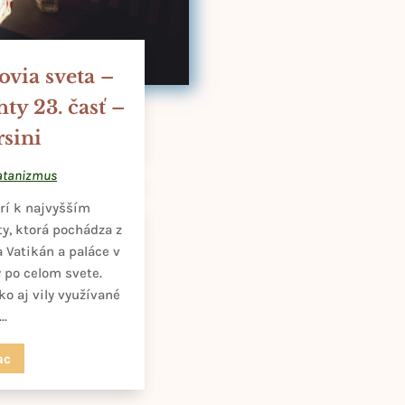
ovia sveta –
hty 23. časť –
sini
Satanizmus
rí k najvyšším
ty, ktorá pochádza z
a Vatikán a paláce v
y po celom svete.
ko aj vily využívané
..
ac