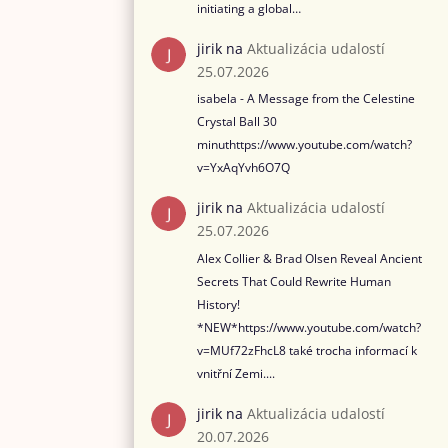
initiating a global…
jirik
na
Aktualizácia udalostí
25.07.2026
isabela - A Message from the Celestine
Crystal Ball 30
minuthttps://www.youtube.com/watch?
v=YxAqYvh6O7Q
jirik
na
Aktualizácia udalostí
25.07.2026
Alex Collier & Brad Olsen Reveal Ancient
Secrets That Could Rewrite Human
History!
*NEW*https://www.youtube.com/watch?
v=MUf72zFhcL8 také trocha informací k
vnitřní Zemi....
jirik
na
Aktualizácia udalostí
20.07.2026