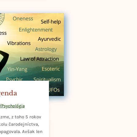
genda
/Psychológia
izme, z toho 5 rokov
olu čarodejníctva,
ropagovala. Avšak len