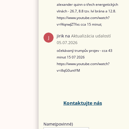
alexander quinn o třech energetických
vlnách - 26.7, 8.8 tzv. lví brána a 12.8.
https://www.youtube.com/watch?
v=f4qnwJZTfxs cca 15 minut;
jirik
na
Aktualizácia udalostí
05.07.2026
očekávaný trumpův projev - cca 43
minut 15 07 2026
https://www.youtube.com/watch?
v=iIlqG0untYM
Kontaktujte nás
Name
(povinné)