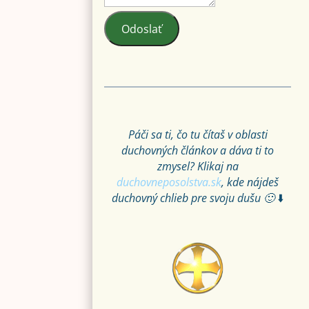
Odoslať
Páči sa ti, čo tu čítaš v oblasti
duchovných článkov a dáva ti to
zmysel? Klikaj na
duchovneposolstva.sk
, kde nájdeš
duchovný chlieb pre svoju dušu 🙂
⬇️