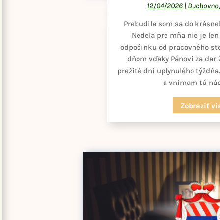
12/04/2026
|
Duchovno/
​Prebudila som sa do krásne
Nedeľa pre mňa nie je le
odpočinku od pracovného ste
dňom vďaky Pánovi za dar ž
prežité dni uplynulého týždňa
a vnímam tú nádh
Zobraziť vi