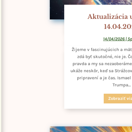
Aktualizácia 
14.04.2
14/04/2026
|
Sp
Žijeme v fascinujúcich a mät
zdá byť skutočné, nie je. Čo
pravda a my sa nezaoberáme r
ukáže neskôr, keď sa Strážco
pripravení a je čas. Ismael
Trumpa...
Zobraziť vi