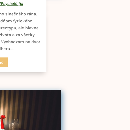
Psychológia
ho slnečného rána.
n dňom fyzického
reotypu, ale hlavne
ivota a za všetky
. ​Vychádzam na dvor
eru....
ac