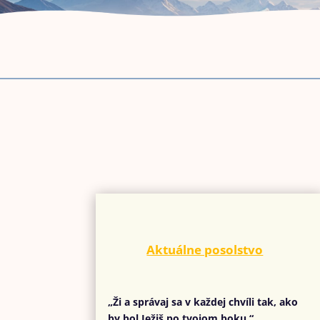
Aktuálne posolstvo
„Ži a správaj sa v každej chvíli tak, ako
by bol Ježiš po tvojom boku.“